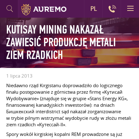
PL
KUTISAY MINING NAKAZAŁ
ZAWIESIĆ PRODUKCJĘ METALI
ZIEM RZADKICH
1 lipca 2013
Niedawno rząd Kirgistanu doprowadziło do logicznego
finału postępowanie z górnictwa przez firmę «Кутисай
Wydobywanie» (znajduje się w grupie «Stans Energy KG»,
finansowanej kanadyjskich inwestorów): na dniach
Бишкекский interdistrict sąd nakazał zorganizowanie
w trybie pilnym wstrzymać wydobycie rudy w złożu metali
ziem rzadkich «Кутессай-II».
Spory wokół kirgiskiej kopalni REM prowadzone są już