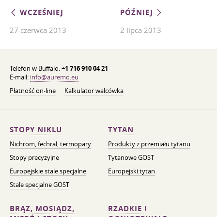
WCZEŚNIEJ
PÓŹNIEJ
27 czerwca 2013
2 lipca 2013
Telefon w Buffalo:
+1 716 910 04 21
E-mail:
info@auremo.eu
Płatność on-line
Kalkulator walcówka
STOPY NIKLU
TYTAN
Nichrom, fechral, termopary
Produkty z przemiału tytanu
Stopy precyzyjne
Tytanowe GOST
Europejskie stale specjalne
Europejski tytan
Stale specjalne GOST
BRĄZ, MOSIĄDZ,
RZADKIE I