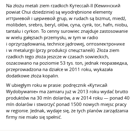
Na złożu metali ziem rzadkich Кутессай-II (Кеминский
powiat Chui dziedzinie) są wyodrębnione elementy
иттриевой i цериевой grup, w rudach są bizmut, miedź,
molibden, srebro, beryl, ołów, cyna, cynk, tor, hafn, niobu,
tantalu i cyrkon. To cenny surowiec znajduje zastosowanie
w wielu gałęziach przemysłu, w tym w radio
i oprzyrządowania, technice jądrowej, оптоэлектронике
i w metalurgii (przy produkcji спецсталей). Złoża ziem
rzadkich tego złoża jeszcze w czasach sowieckich,
oszacowano na poziomie 53 tys. ton, jednak георазведка,
przeprowadzona na działce w 2011 roku, wykazała
dodatkowe złoża kopalin.
W ubiegłym roku w prasie: podręcznik «Кутисай
Wydobywanie» ma zamiaru już w 2013 roku wydać brutto
produktów na 30 mln dolarów, a w 2014 roku — ponad 40
mln dolarów i stworzyć ponad 1500 nowych miejsc pracy
w regionie. Jednak, wydaje się, że tych planów zarządzania
firmy nie miało się spełnić.