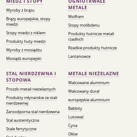
MIEDŹ I STOPY
OGNIOTRWAŁE
METALE
Wyroby z brązu
Wolfram
Brązy europejskie, stopy
miedzi
Stopy molibdenu
Stopy miedzi z niklem
Produkty hutnicze metali
rzadkich
Produkty huty miedzi
Rzadkie produkty hutnicze
Wyroby z mosiądzu
Lantanowce
Mosiądz europejski
STAL NIERDZEWNA I
METALE NIEŻELAZNE
STOPOWA
Walcowane aluminium
Proszki metali nieżelaznych
Walcowany dural
Produkty młynarskie ze stali
europejskie aluminium
nierdzewnej
Babbity
Żaroodporna stal nierdzewna
Lutować
Stal austenityczna
Cyna
Stale ferrytyczne
Ołów