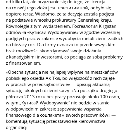
od kilku lat, ale przyznanie się do tego, że licencja
na rozwój tego złoża jest нелегитимной, odbyło się
dopiero teraz. Wiadomo, że ta decyzja została podjęta
na podstawie wniosku prokuratury Generalnej kraju.
Równolegle z tym wydarzeniem, Госгеалогия Kirgistan
odmówiła «Кутисай Wydobywanie» w zgodzie wcześniej
podjętych prac w zakresie wydobycia metali ziem rzadkich
na bieżący rok. Dla firmy oznacza to przede wszystkim
brak możliwości skoordynować swoje działania
z kanadyjskimi inwestorami, co pociąga za sobą problemy
z finansowaniem.
«Obecna sytuacja nie najlepiej wpłynie na mieszkańców
pobliskiego osiedla Ak-Тюз, bo większość z nich zajęte
w pracach w przedsiębiorstwie» — opisują aktualną
sytuację lokalnych dziennikarzy. «Na początku drugiego
półrocza 2013 roku bez pracy pozostaje około 100 osób,
w tym „Кутисай Wydobywanie“ nie będzie w stanie
w odpowiednim zakresie zapewnienia wsparcia
finansowego dla соцпакетам swoich pracowników» —
komentują sytuację przedstawiciele kierownictwa
organizacji.