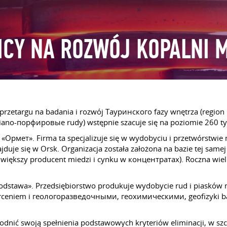
CY NA ROZWÓJ KOPALNI M
rzetargu na badania i rozwój Тауринского fazy wnętrza (region
ano-порфировые rudy) wstępnie szacuje się na poziomie 260 ty
Ормет». Firma ta specjalizuje się w wydobyciu i przetwórstwie m
jduje się w Orsk. Organizacja została założona na bazie tej sa
największy producent miedzi i cynku w концентратах). Roczna wi
dstawa». Przedsiębiorstwo produkuje wydobycie rud i piasków met
rceniem i геологоразведочными, геохимическими, geofizyki b
odnić swoją spełnienia podstawowych kryteriów eliminacji, w s