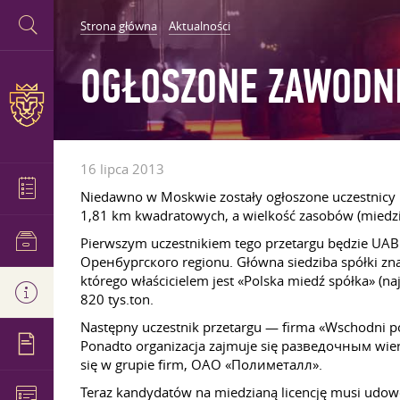
Strona główna
Aktualności
OGŁOSZONE ZAWODNI
16 lipca 2013
Niedawno w Moskwie zostały ogłoszone uczestnicy p
1,81 km kwadratowych, a wielkość zasobów (miedzi
Pierwszym uczestnikiem tego przetargu będzie UAB «
Оренбургского regionu. Główna siedziba spółki zna
którego właścicielem jest «Polska miedź spółka» (
820 tys.ton.
Następny uczestnik przetargu — firma «Wschodni po
Ponadto organizacja zajmuje się разведочным wie
się w grupie firm, OAO «Полиметалл».
Teraz kandydatów na miedzianą licencję musi udow