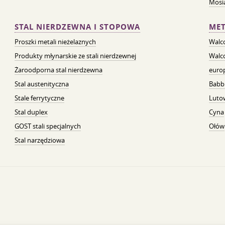
Mosią
STAL NIERDZEWNA I STOPOWA
MET
Proszki metali nieżelaznych
Walc
Produkty młynarskie ze stali nierdzewnej
Walc
Żaroodporna stal nierdzewna
euro
Stal austenityczna
Babb
Stale ferrytyczne
Luto
Stal duplex
Cyna
GOST stali specjalnych
Ołów
Stal narzędziowa