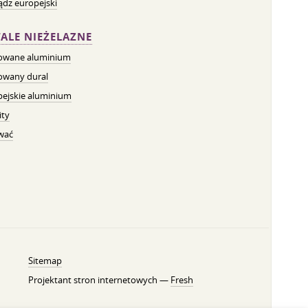
dz europejski
ALE NIEŻELAZNE
owane aluminium
owany dural
pejskie aluminium
ity
wać
Sitemap
Projektant stron internetowych —
Fresh