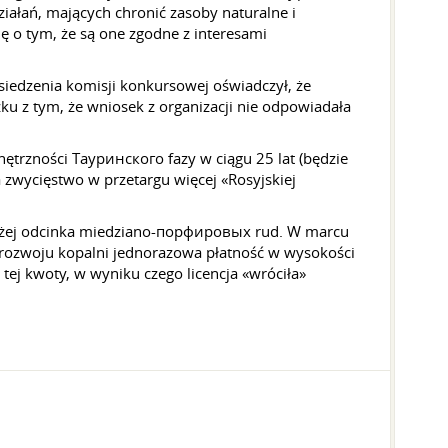
iałań, mających chronić zasoby naturalne i
 o tym, że są one zgodne z interesami
edzenia komisji konkursowej oświadczył, że
zku z tym, że wniosek z organizacji nie odpowiadała
nętrzności Тауринского fazy w ciągu 25 lat (będzie
 zwycięstwo w przetargu więcej «Rosyjskiej
wyżej odcinka miedziano-порфировых rud. W marcu
rozwoju kopalni jednorazowa płatność w wysokości
tej kwoty, w wyniku czego licencja «wróciła»