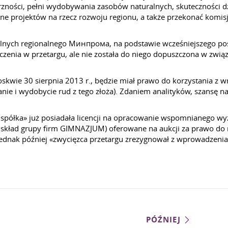
zności, pełni wydobywania zasobów naturalnych, skuteczności dz
 projektów na rzecz rozwoju regionu, a także przekonać komisję
nych regionalnego Минпрома, na podstawie wcześniejszego posi
iczenia w przetargu, ale nie została do niego dopuszczona w zwią
skwie 30 sierpnia 2013 r., będzie miał prawo do korzystania z w
nie i wydobycie rud z tego złoża). Zdaniem analityków, szansę na
 spółka» już posiadała licencji na opracowanie wspomnianego 
kład grupy firm GIMNAZJUM) oferowane na aukcji za prawo do 
 Jednak później «zwycięzca przetargu zrezygnował z wprowadzenia 
PÓŹNIEJ