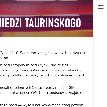
IEDZI TAURINSKOGO
 Czelabińsk). Wiadomo, że jego powierzchnia wynosi
s.ton.
iedzi i stopów miedzi i cynku rud ze złóż
mej akademii górniczo-обогатительного kombinatu,
elkość produkcji na mocy przedsiębiorstwa — ponad
ali szlachetnych (złota, srebra, metali PGM).
adaniami wnętrza. «Wschodni podstawa» znajduje
zczególności — wysoki naukowo-technicznej poziomu