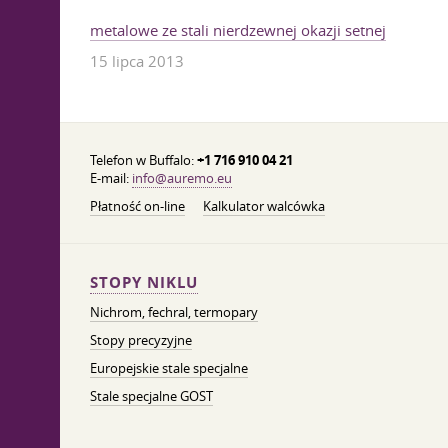
metalowe ze stali nierdzewnej okazji setnej
15 lipca 2013
Telefon w Buffalo:
+1 716 910 04 21
E-mail:
info@auremo.eu
Płatność on-line
Kalkulator walcówka
STOPY NIKLU
Nichrom, fechral, termopary
Stopy precyzyjne
Europejskie stale specjalne
Stale specjalne GOST