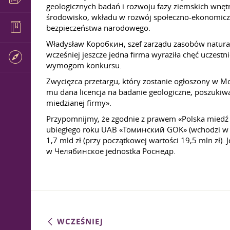
geologicznych badań i rozwoju fazy ziemskich wnętr
środowisko, wkładu w rozwój społeczno-ekonomiczne
bezpieczeństwa narodowego.
Władysław Коробкин, szef zarządu zasobów natural
wcześniej jeszcze jedna firma wyraziła chęć uczestn
wymogom konkursu.
Zwycięzca przetargu, który zostanie ogłoszony w Mo
mu dana licencja na badanie geologiczne, poszukiwa
miedzianej firmy».
Przypomnijmy, że zgodnie z prawem «Polska miedź
ubiegłego roku UAB «Томинский GOK» (wchodzi w s
1,7 mld zł (przy początkowej wartości 19,5 mln zł).
w Челябинское jednostka Роснедр.
WCZEŚNIEJ