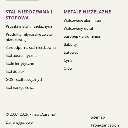
STAL NIERDZEWNA I
METALE NIEŻELAZNE
STOPOWA
Walcowane aluminium
Proszki metali nieżelaznych
Walcowany dural
Produkty młynarskie ze stali
europejskie aluminium
nierdzewnej
Babbity
Żaroodporna stal nierdzewna
Lutować
Stal austenityczna
Cyna
Stale ferrytyczne
Ołów
Stal duplex
GOST stali specjalnych
Stal narzędziowa
© 2007–2026. Firma „Auremo”.
Sitemap
Dane wyjściowe
Projektant stron