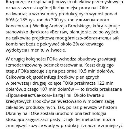
Rozpoczęcie eksploatacji nowych obiektów przemysłowych
oznacza wzrost ogólnej liczby miejsc pracy na ГОКе
na kwartał, a wzrost mocy produkcyjnych wynosi ponad
60% (z 185 tys. ton do 300 tys. ton ильменитового
koncentratu). Według Andrzeja Brodskiego, który zajmuje
stanowisko dyrektora «Велты», planuje się, że po wyjściu
na całkowitą projektową moc górniczo-обогатительный
kombinat będzie pokrywać około 2% całkowitego
wydobycia ilmenitu w świecie.
W drugiej kolejności ГОКа wchodzą obudowy grawitacji
i zmodernizowany odcinek trasowania. Koszt drugiego
etapu ГОКа szacuje się na poziomie 10,5 mln dolarów.
Całkowita objętość infuzji środków pieniężnych
w pierwszej i drugiej kolejce ГОКа przekracza 122 mln
dolarów, z czego 107 mln dolarów — to środki przekazane
«Проминвестбанком» kartą linii. Około kwartału
kredytowych środków zainwestowano w modernizację
zakładów produkcyjnych. Tak, po raz pierwszy w historii
Ukrainy na ГОКе została uruchomiona technologia
stosująca zagęszczacz pasty. Dzięki tej metodzie można
zmniejszyć zużycie wody w produkcji i znacznie zmniejszyć