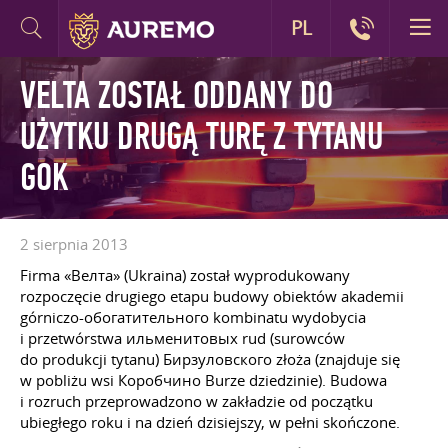
PL
VELTA ZOSTAŁ ODDANY DO
UŻYTKU DRUGĄ TURĘ Z TYTANU
GOK
2 sierpnia 2013
Firma «Велта» (Ukraina) został wyprodukowany
rozpoczęcie drugiego etapu budowy obiektów akademii
górniczo-обогатительного kombinatu wydobycia
i przetwórstwa ильменитовых rud (surowców
do produkcji tytanu) Бирзуловского złoża (znajduje się
w pobliżu wsi Коробчино Burze dziedzinie). Budowa
i rozruch przeprowadzono w zakładzie od początku
ubiegłego roku i na dzień dzisiejszy, w pełni skończone.