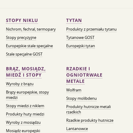
STOPY NIKLU
TYTAN
Nichrom, fechral, termopary
Produkty z przemiału tytanu
Stopy precyzyjne
Tytanowe GOST
Europejskie stale specjalne
Europejski tytan
Stale specjalne GOST
BRĄZ, MOSIĄDZ,
RZADKIE I
MIEDŹ I STOPY
OGNIOTRWAŁE
METALE
Wyroby z brązu
Wolfram
Brązy europejskie, stopy
miedzi
Stopy molibdenu
Stopy miedzi z niklem
Produkty hutnicze metali
rzadkich
Produkty huty miedzi
Rzadkie produkty hutnicze
Wyroby z mosiądzu
Lantanowce
Mosiądz europejski