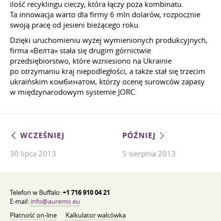
ilość recyklingu cieczy, która łączy poza kombinatu.
Ta innowacja warto dla firmy 6 mln dolarów, rozpocznie
swoją pracę od jesieni bieżącego roku.
Dzięki uruchomieniu wyżej wymienionych produkcyjnych,
firma «Велта» stała się drugim górnictwie
przedsiębiorstwo, które wzniesiono na Ukrainie
po otrzymaniu kraj niepodległości, a także stał się trzecim
ukraińskim комбинатом, którzy ocenę surowców zapasy
w międzynarodowym systemie JORC.
WCZEŚNIEJ
PÓŹNIEJ
30 lipca 2013
5 sierpnia 2013
Telefon w Buffalo:
+1 716 910 04 21
E-mail:
info@auremo.eu
Płatność on-line
Kalkulator walcówka