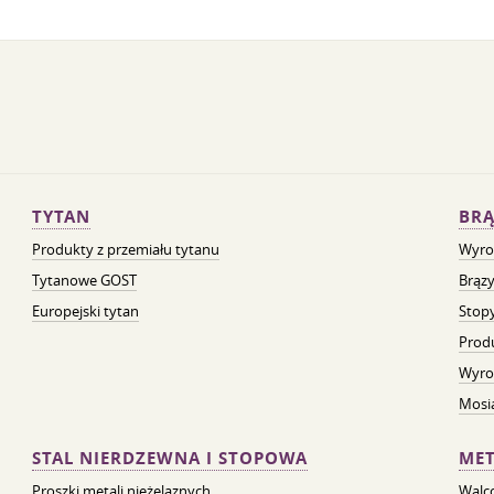
TYTAN
BRĄ
Produkty z przemiału tytanu
Wyro
Tytanowe GOST
Brązy
Europejski tytan
Stopy
Prod
Wyro
Mosią
STAL NIERDZEWNA I STOPOWA
MET
Proszki metali nieżelaznych
Walc