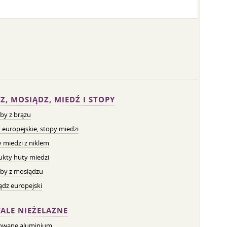
Z, MOSIĄDZ, MIEDŹ I STOPY
by z brązu
 europejskie, stopy miedzi
 miedzi z niklem
ukty huty miedzi
by z mosiądzu
dz europejski
ALE NIEŻELAZNE
owane aluminium