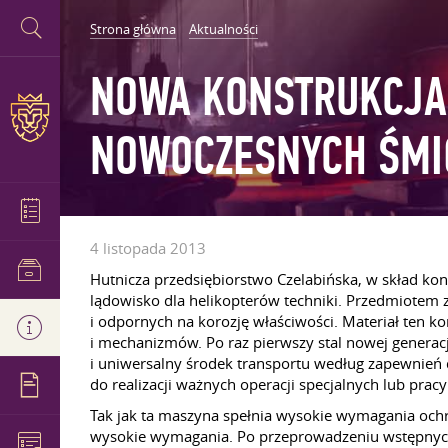
Strona główna
Aktualności
NOWA KONSTRUKCJA 
NOWOCZESNYCH ŚM
4 listopada 2013
Hutnicza przedsiębiorstwo Czelabińska, w skład k
lądowisko dla helikopterów techniki. Przedmiotem
i odpornych na korozję właściwości. Materiał ten
i mechanizmów. Po raz pierwszy stal nowej generac
i uniwersalny środek transportu według zapewnie
do realizacji ważnych operacji specjalnych lub prac
Tak jak ta maszyna spełnia wysokie wymagania och
wysokie wymagania. Po przeprowadzeniu wstępnych