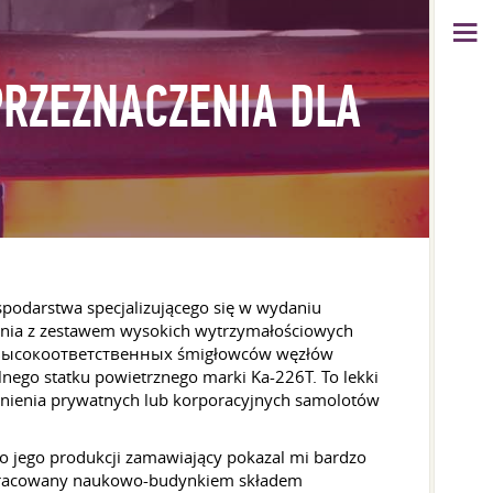
RZEZNACZENIA DLA
podarstwa specjalizującego się w wydaniu
zenia z zestawem wysokich wytrzymałościowych
ści высокоответственных śmigłowców węzłów
nego statku powietrznego marki Ka-226Т. To lekki
wnienia prywatnych lub korporacyjnych samolotów
 jego produkcji zamawiający pokazal mi bardzo
 opracowany naukowo-budynkiem składem