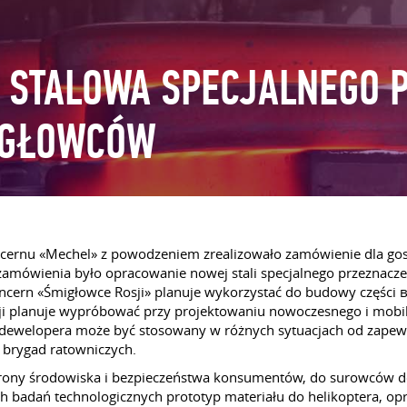
STALOWA SPECJALNEGO P
IGŁOWCÓW
oncernu «Mechel» z powodzeniem zrealizowało zamówienie dla gos
 zamówienia było opracowanie nowej stali specjalnego przeznac
 koncern «Śmigłowce Rosji» planuje wykorzystać do budowy czę
ji planuje wypróbować przy projektowaniu nowoczesnego i mobil
ń dewelopera może być stosowany w różnych sytuacjach od zape
y brygad ratowniczych.
rony środowiska i bezpieczeństwa konsumentów, do surowców do
 badań technologicznych prototyp materiału do helikoptera,