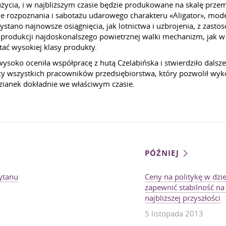
ycia, i w najbliższym czasie będzie produkowane na skalę przemy
 rozpoznania i sabotażu udarowego charakteru «Aligator», mode
zystano najnowsze osiągnięcia, jak lotnictwa i uzbrojenia, z zas
odukcji najdoskonalszego powietrznej walki mechanizm, jak w od
tać wysokiej klasy produkty.
ysoko oceniła współpracę z hutą Czelabińska i stwierdziło dalsz
cy wszystkich pracowników przedsiębiorstwa, który pozwolił wy
dzianek dokładnie we właściwym czasie.
PÓŹNIEJ
ytanu
Ceny na politykę w dz
zapewnić stabilność na
najbliższej przyszłości
5 listopada 2013