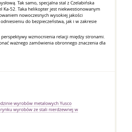
słową. Tak samo, specjalna stal z Czelabińska
l Ka-52. Taka helikopter jest niekwestionowanym
tosowaniem nowoczesnych wysokiej jakości
niesieniu do bezpieczeństwa, jak i w zakresie
e perspektywy wzmocnienia relacji między stronami.
konać ważnego zamówienia obronnego znaczenia dla
iedzinie wyrobów metalowych Yusco
 rynku wyrobów ze stali nierdzewnej w