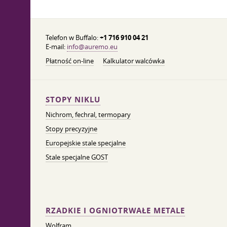
Telefon w Buffalo:
+1 716 910 04 21
E-mail:
info@auremo.eu
Płatność on-line
Kalkulator walcówka
STOPY NIKLU
Nichrom, fechral, termopary
Stopy precyzyjne
Europejskie stale specjalne
Stale specjalne GOST
RZADKIE I OGNIOTRWAŁE METALE
Wolfram