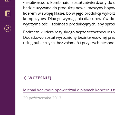
челябинского kombinatu, został zatwierdzony do uż
będzie używana do produkcji nowej maszyny bojowe
liderem w swojej klasie, bo w jego produkcji wykor
kompozytów. Dlatego wymagania dla surowców do pr
wytrzymałości i zdolności produkcyjnych, aby spros
Podręcznik lidera rosyjskiego вертолетостроения w
Dodatkowo został wyróżniony bezinteresownej pra
usług publicznych, bez załamań i przykrych niespo
WCZEŚNIEJ
Michaił Voevodin opowiedział o planach koncernu t
29 października 2013