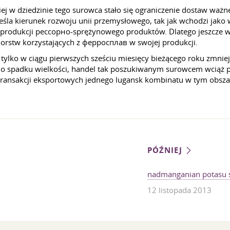
ej w dziedzinie tego surowca stało się ograniczenie dostaw waż
la kierunek rozwoju unii przemysłowego, tak jak wchodzi jako w
 produkcji рессорно-sprężynowego produktów. Dlatego jeszcze w
orstw korzystających z ферросплав w swojej produkcji.
lko w ciągu pierwszych sześciu miesięcy bieżącego roku zmniejs
o spadku wielkości, handel tak poszukiwanym surowcem wciąż pr
transakcji eksportowych jednego lugansk kombinatu w tym obsza
PÓŹNIEJ
nadmanganian potasu s
12 listopada 2013