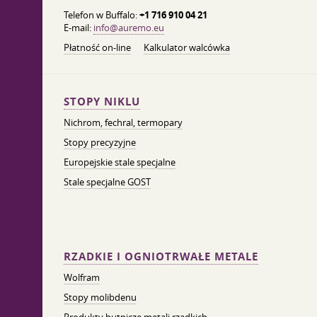
Telefon w Buffalo:
+1 716 910 04 21
E-mail:
info@auremo.eu
Płatność on-line
Kalkulator walcówka
STOPY NIKLU
Nichrom, fechral, termopary
Stopy precyzyjne
Europejskie stale specjalne
Stale specjalne GOST
RZADKIE I OGNIOTRWAŁE METALE
Wolfram
Stopy molibdenu