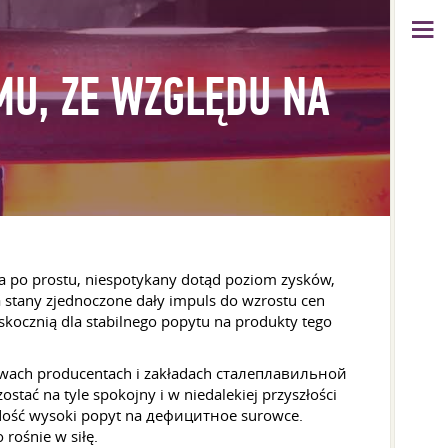
U, ZE WZGLĘDU NA
a po prostu, niespotykany dotąd poziom zysków,
stany zjednoczone dały impuls do wzrostu cen
skocznią dla stabilnego popytu na produkty tego
twach producentach i zakładach сталеплавильной
tać na tyle spokojny i w niedalekiej przyszłości
e dość wysoki popyt na дефицитное surowce.
rośnie w siłę.