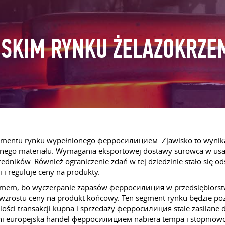
SKIM RYNKU ŻELAZOKRZEM
segmentu rynku wypełnionego ферросилицием. Zjawisko to wynik
nego materiału. Wymagania eksportowej dostawy surowca w usa 
dników. Również ograniczenie zdań w tej dziedzinie stało się od
 i reguluje ceny na produkty.
mizmem, bo wyczerpanie zapasów ферросилиция w przedsiębiors
wzrostu ceny na produkt końcowy. Ten segment rynku będzie pozos
lości transakcji kupna i sprzedaży ферросилиция stale zasilan
ni europejska handel ферросилицием nabiera tempa i stopniowo 