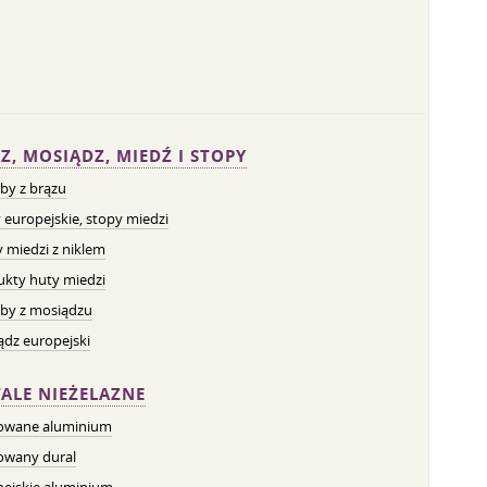
Z, MOSIĄDZ, MIEDŹ I STOPY
by z brązu
 europejskie, stopy miedzi
 miedzi z niklem
ukty huty miedzi
by z mosiądzu
dz europejski
ALE NIEŻELAZNE
owane aluminium
owany dural