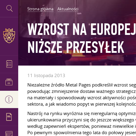
Strona główna
Aktualności
WZROST NA EUROPEJ
NIŻSZE PRZESYŁEK
11 listopada 2013
Niezależne źródło Metal Pages podkreślił wzrost 
powodując zmniejszenie dostaw ważnego strategicz
na materiały i spowodowały wzrost aktywności pośre
sektora, a jak wiadomo popyt w pierwszej kolejności
Nastrój na rynku wyróżnia się nieregularną opty
ukierunkowania przyczyni się do jeszcze większego 
według zapewnień ekspertów, ponieważ niewielkie i
Po pewnym spowolnienia tego lata do połowy jesie