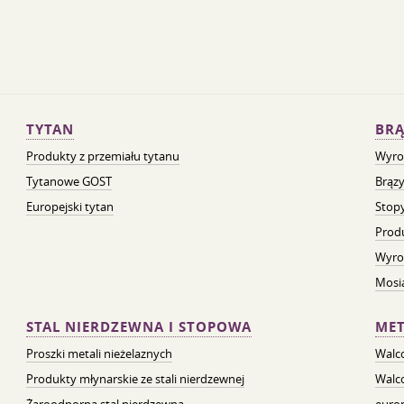
TYTAN
BRĄ
Produkty z przemiału tytanu
Wyro
Tytanowe GOST
Brązy
Europejski tytan
Stopy
Prod
Wyro
Mosią
STAL NIERDZEWNA I STOPOWA
MET
Proszki metali nieżelaznych
Walc
Produkty młynarskie ze stali nierdzewnej
Walc