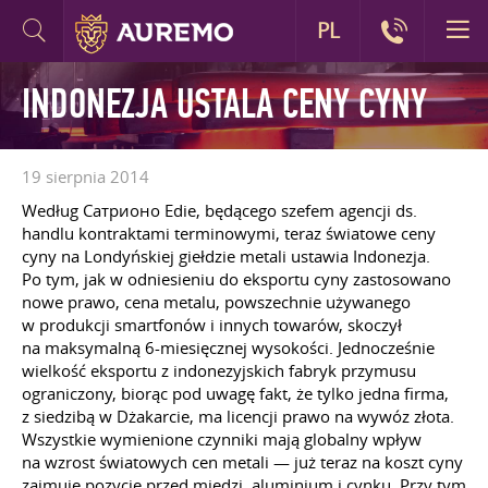
PL
INDONEZJA USTALA CENY CYNY
19 sierpnia 2014
Według Сатрионо Edie, będącego szefem agencji ds.
handlu kontraktami terminowymi, teraz światowe ceny
cyny na Londyńskiej giełdzie metali ustawia Indonezja.
Po tym, jak w odniesieniu do eksportu cyny zastosowano
nowe prawo, cena metalu, powszechnie używanego
w produkcji smartfonów i innych towarów, skoczył
na maksymalną 6-miesięcznej wysokości. Jednocześnie
wielkość eksportu z indonezyjskich fabryk przymusu
ograniczony, biorąc pod uwagę fakt, że tylko jedna firma,
z siedzibą w Dżakarcie, ma licencji prawo na wywóz złota.
Wszystkie wymienione czynniki mają globalny wpływ
na wzrost światowych cen metali — już teraz na koszt cyny
zajmuje pozycję przed miedzi, aluminium i cynku. Przy tym