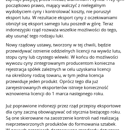
początkowo prawo, mający walczyć z nielegalnym
wydobyciem cyny i kontrolować koszty, nie poruszył
eksport lutu. W rezultacie eksport cyny z oczekiwaniami
obniżył się eksport samego lutu poszedł w górę. Teraz
indonezyjski rząd rozważa wszelkie możliwości do tego,
aby usunąć tego rodzaju luki.
Nowy rządowy ustawy, tworzony w tej chwili, będzie
przewidywać istnienie oddzielnych licencji na wywóz lutu,
stopu cyny lub czystego wlewki. W końcu do możliwości
wywozu cyny zintegrowanym producentom konieczna
rejestracja spółek zależnych w celu uzyskania licencji
na określony rodzaj towaru, w tym jedna licencja
przewiduje jeden produkt. Oprócz tego dla już
zarejestrowanych eksporterów istnieje konieczność
wznowienia licencji do 1 marca następnego roku.
Już poprawione indonezji przez rząd przepisy eksportowe
dla cyny zaczną obowiązywać od stycznia bieżącego roku.
Są one skierowane na zaostrzenie kontroli nad realizacją
nieprzetworzonych produktów do formowania sztabek.