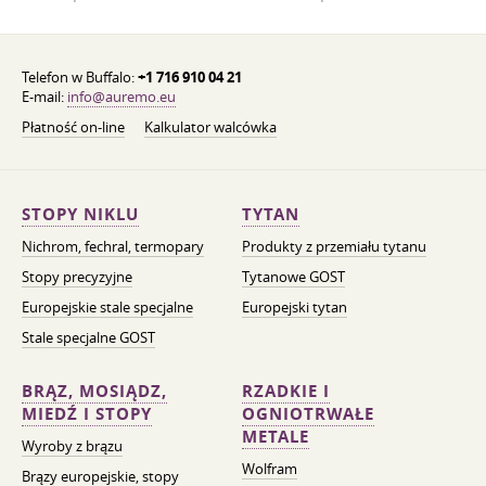
Telefon w Buffalo:
+1 716 910 04 21
E-mail:
info@auremo.eu
Płatność on-line
Kalkulator walcówka
STOPY NIKLU
TYTAN
Nichrom, fechral, termopary
Produkty z przemiału tytanu
Stopy precyzyjne
Tytanowe GOST
Europejskie stale specjalne
Europejski tytan
Stale specjalne GOST
BRĄZ, MOSIĄDZ,
RZADKIE I
MIEDŹ I STOPY
OGNIOTRWAŁE
METALE
Wyroby z brązu
Wolfram
Brązy europejskie, stopy