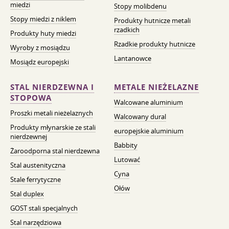
miedzi
Stopy molibdenu
Stopy miedzi z niklem
Produkty hutnicze metali
rzadkich
Produkty huty miedzi
Rzadkie produkty hutnicze
Wyroby z mosiądzu
Lantanowce
Mosiądz europejski
STAL NIERDZEWNA I
METALE NIEŻELAZNE
STOPOWA
Walcowane aluminium
Proszki metali nieżelaznych
Walcowany dural
Produkty młynarskie ze stali
europejskie aluminium
nierdzewnej
Babbity
Żaroodporna stal nierdzewna
Lutować
Stal austenityczna
Cyna
Stale ferrytyczne
Ołów
Stal duplex
GOST stali specjalnych
Stal narzędziowa