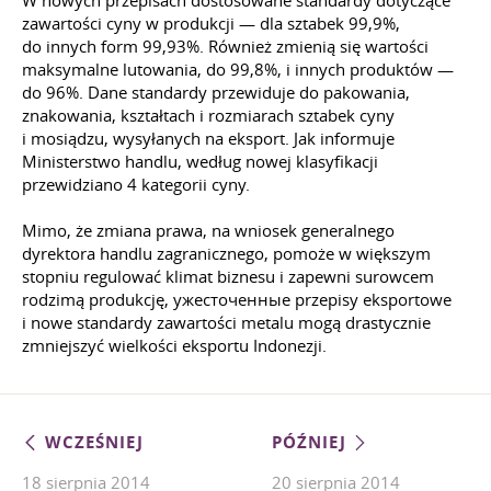
W nowych przepisach dostosowane standardy dotyczące
zawartości cyny w produkcji — dla sztabek 99,9%,
do innych form 99,93%. Również zmienią się wartości
maksymalne lutowania, do 99,8%, i innych produktów —
do 96%. Dane standardy przewiduje do pakowania,
znakowania, kształtach i rozmiarach sztabek cyny
i mosiądzu, wysyłanych na eksport. Jak informuje
Ministerstwo handlu, według nowej klasyfikacji
przewidziano 4 kategorii cyny.
Mimo, że zmiana prawa, na wniosek generalnego
dyrektora handlu zagranicznego, pomoże w większym
stopniu regulować klimat biznesu i zapewni surowcem
rodzimą produkcję, ужесточенные przepisy eksportowe
i nowe standardy zawartości metalu mogą drastycznie
zmniejszyć wielkości eksportu Indonezji.
WCZEŚNIEJ
PÓŹNIEJ
18 sierpnia 2014
20 sierpnia 2014