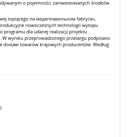
rzewidywanym o pojemności zainwestowanych środków
nowej topiącego na медеплавильном fabryce»,
produkcyjne nowoczesnych technologii wytopu
 programu dla udanej realizacji projektu
SD. W wyniku przeprowadzonego przetargu podpisano
nie dostaw towarów krajowych producentów. Według
ę