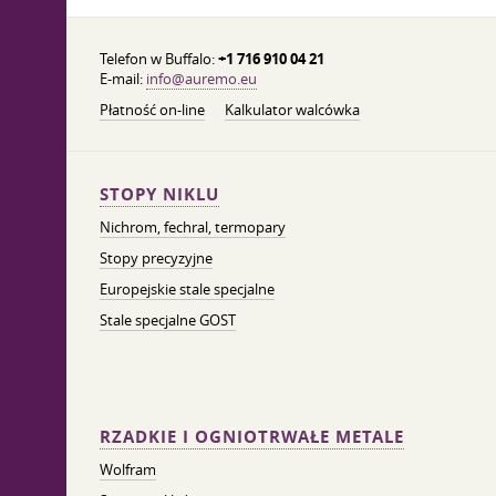
Telefon w Buffalo:
+1 716 910 04 21
E-mail:
info@auremo.eu
Płatność on-line
Kalkulator walcówka
STOPY NIKLU
Nichrom, fechral, termopary
Stopy precyzyjne
Europejskie stale specjalne
Stale specjalne GOST
RZADKIE I OGNIOTRWAŁE METALE
Wolfram