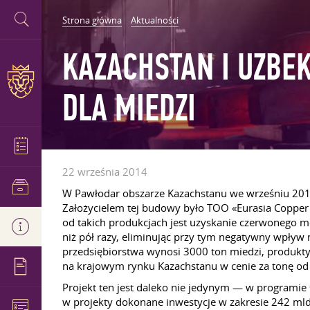
Strona główna
Aktualności
KAZACHSTAN I UZBE
DLA MIEDZI
22 września 2014
W Pawłodar obszarze Kazachstanu we wrześniu 201
Założycielem tej budowy było TOO «Eurasia Copper 
od takich produkcjach jest uzyskanie czerwonego me
niż pół razy, eliminując przy tym negatywny wpły
przedsiębiorstwa wynosi 3000 ton miedzi, produkt
na krajowym rynku Kazachstanu w cenie za tonę o
Projekt ten jest daleko nie jedynym — w programi
w projekty dokonane inwestycje w zakresie 242 mld