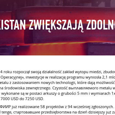
KISTAN ZWIĘKSZAJĄ ZDOL
4 roku rozpoczął swoją działalność zakład wytopu miedzi, zbu
Operacyjnej», inwestycje w realizację programu wyniosła 2,1 ml
talu z zastosowaniem nowych technologii, które dają możliwość 
w na środowiska zewnętrznego. Czystość выплавляемого metalu 
y wykonane są w postaci arkuszy o grubości 5 mm i wymiarach 1
d 7000 USD do 7250 USD.
e ФИИР już realizowane 58 projektów z 94 wcześniej zgłoszonych
 tenge, стартовавшие przedsiębiorstwa na dzień dzisiejszy już