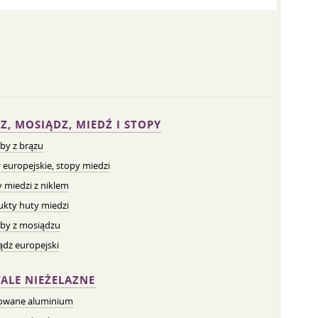
Z, MOSIĄDZ, MIEDŹ I STOPY
by z brązu
 europejskie, stopy miedzi
 miedzi z niklem
ukty huty miedzi
by z mosiądzu
dz europejski
ALE NIEŻELAZNE
owane aluminium