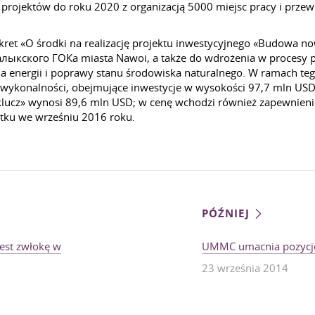
23 projektów do roku 2020 z organizacją 5000 miejsc pracy i p
ekret «O środki na realizację projektu inwestycyjnego «Budowa 
алыкского ГОКа miasta Nawoi, a także do wdrożenia w procesy 
a energii i poprawy stanu środowiska naturalnego. W ramach tego
m wykonalności, obejmujące inwestycje w wysokości 97,7 mln U
klucz» wynosi 89,6 mln USD; w cenę wchodzi również zapewnie
tku we wrześniu 2016 roku.
PÓŹNIEJ
jest zwłokę w
UMMC umacnia pozycj
23 września 2014