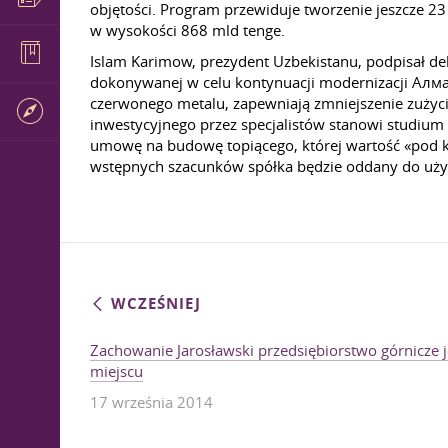
objętości. Program przewiduje tworzenie jeszcze 
w wysokości 868 mld tenge.
Islam Karimow, prezydent Uzbekistanu, podpisał d
dokonywanej w celu kontynuacji modernizacji Алм
czerwonego metalu, zapewniają zmniejszenie zużyci
inwestycyjnego przez specjalistów stanowi studiu
umowę na budowę topiącego, której wartość «pod 
wstępnych szacunków spółka będzie oddany do uży
WCZEŚNIEJ
Zachowanie Jarosławski przedsiębiorstwo górnicze 
miejscu
17 września 2014