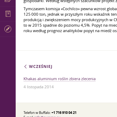
gospodarki. Według wstępnych szacunków projekt z
Tymczasem komisja «Cochilco» pewna wzrost globa
125 000 ton, jednak w przyszłym roku wskaźnik ten 
produkcją i zwiększeniem mocy produkcyjnych w Chi
to w 2015 spadnie do poziomu 4,5%. Popyt na mied
roku według prognoz analityków popyt na miedź osi
WCZEŚNIEJ
Khakas aluminium roślin zbiera zlecenia
4 listopada 2014
Telefon w Buffalo:
+1 716 910 04 21