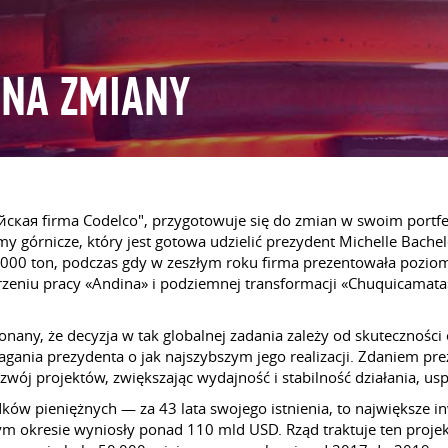
 NA ZMIANY
ийская firma Codelco", przygotowuje się do zmian w swoim portfe
y górnicze, który jest gotowa udzielić prezydent Michelle Bach
0 ton, podczas gdy w zeszłym roku firma prezentowała poziom 1
rzeniu pracy «Andina» i podziemnej transformacji «Chuquicamat
ekonany, że decyzja w tak globalnej zadania zależy od skuteczno
a prezydenta o jak najszybszym jego realizacji. Zdaniem prez
wój projektów, zwiększając wydajność i stabilność działania, usp
ów pieniężnych — za 43 lata swojego istnienia, to największe 
ym okresie wyniosły ponad 110 mld USD. Rząd traktuje ten projekt