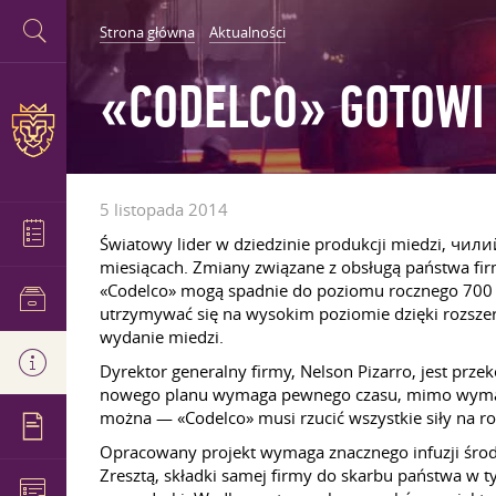
Strona główna
Aktualności
«CODELCO» GOTOWI
5 listopada 2014
Światowy lider w dziedzinie produkcji miedzi, чил
miesiącach. Zmiany związane z obsługą państwa firm
«Codelco» mogą spadnie do poziomu rocznego 700 00
utrzymywać się na wysokim poziomie dzięki rozsze
wydanie miedzi.
Dyrektor generalny firmy, Nelson Pizarro, jest prz
nowego planu wymaga pewnego czasu, mimo wymagani
można — «Codelco» musi rzucić wszystkie siły na roz
Opracowany projekt wymaga znacznego infuzji środk
Zresztą, składki samej firmy do skarbu państwa w t