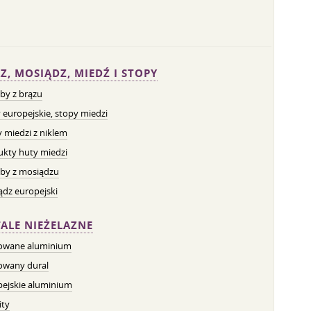
Z, MOSIĄDZ, MIEDŹ I STOPY
by z brązu
 europejskie, stopy miedzi
 miedzi z niklem
ukty huty miedzi
by z mosiądzu
dz europejski
ALE NIEŻELAZNE
owane aluminium
owany dural
pejskie aluminium
ity