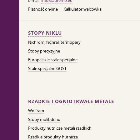
E-mail:
info@auremo.eu
Płatność on-line
Kalkulator walcówka
STOPY NIKLU
Nichrom, fechral, termopary
Stopy precyzyjne
Europejskie stale specjalne
Stale specjalne GOST
RZADKIE I OGNIOTRWAŁE METALE
Wolfram
Stopy molibdenu
Produkty hutnicze metali rzadkich
Rzadkie produkty hutnicze