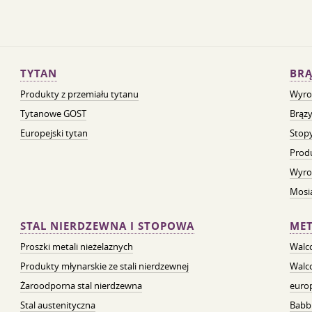
TYTAN
BRĄ
Produkty z przemiału tytanu
Wyro
Tytanowe GOST
Brązy
Europejski tytan
Stopy
Prod
Wyro
Mosią
STAL NIERDZEWNA I STOPOWA
MET
Proszki metali nieżelaznych
Walc
Produkty młynarskie ze stali nierdzewnej
Walc
Żaroodporna stal nierdzewna
euro
Stal austenityczna
Babb