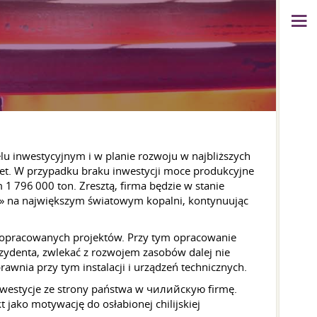
lu inwestycyjnym i w planie rozwoju w najbliższych
elet. W przypadku braku inwestycji moce produkcyjne
 796 000 ton. Zresztą, firma będzie w stanie
a» na największym światowym kopalni, kontynuując
ści opracowanych projektów. Przy tym opracowanie
ydenta, zwlekać z rozwojem zasobów dalej nie
rawnia przy tym instalacji i urządzeń technicznych.
inwestycje ze strony państwa w чилийскую firmę.
 jako motywację do osłabionej chilijskiej