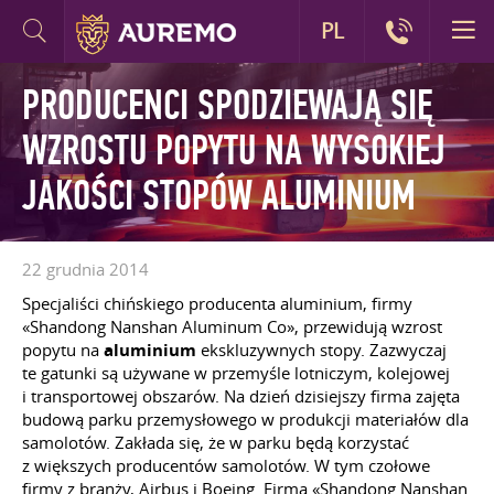
PL
PRODUCENCI SPODZIEWAJĄ SIĘ
WZROSTU POPYTU NA WYSOKIEJ
JAKOŚCI STOPÓW ALUMINIUM
22 grudnia 2014
Specjaliści chińskiego producenta aluminium, firmy
«Shandong Nanshan Aluminum Co», przewidują wzrost
popytu na
aluminium
ekskluzywnych stopy. Zazwyczaj
te gatunki są używane w przemyśle lotniczym, kolejowej
i transportowej obszarów. Na dzień dzisiejszy firma zajęta
budową parku przemysłowego w produkcji materiałów dla
samolotów. Zakłada się, że w parku będą korzystać
z większych producentów samolotów. W tym czołowe
firmy z branży, Airbus i Boeing. Firma «Shandong Nanshan