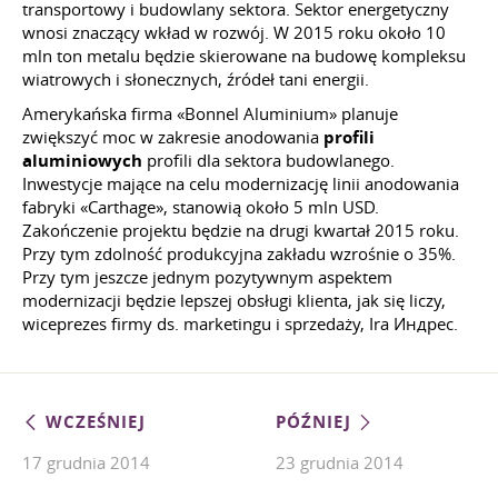
transportowy i budowlany sektora. Sektor energetyczny
wnosi znaczący wkład w rozwój. W 2015 roku około 10
mln ton metalu będzie skierowane na budowę kompleksu
wiatrowych i słonecznych, źródeł tani energii.
Amerykańska firma «Bonnel Aluminium» planuje
zwiększyć moc w zakresie anodowania
profili
aluminiowych
profili dla sektora budowlanego.
Inwestycje mające na celu modernizację linii anodowania
fabryki «Carthage», stanowią około 5 mln USD.
Zakończenie projektu będzie na drugi kwartał 2015 roku.
Przy tym zdolność produkcyjna zakładu wzrośnie o 35%.
Przy tym jeszcze jednym pozytywnym aspektem
modernizacji będzie lepszej obsługi klienta, jak się liczy,
wiceprezes firmy ds. marketingu i sprzedaży, Ira Индрес.
WCZEŚNIEJ
PÓŹNIEJ
17 grudnia 2014
23 grudnia 2014