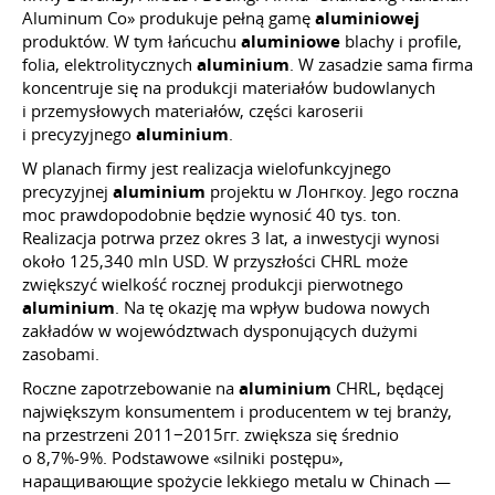
Aluminum Co» produkuje pełną gamę
aluminiowej
produktów. W tym łańcuchu
aluminiowe
blachy i profile,
folia, elektrolitycznych
aluminium
. W zasadzie sama firma
koncentruje się na produkcji materiałów budowlanych
i przemysłowych materiałów, części karoserii
i precyzyjnego
aluminium
.
W planach firmy jest realizacja wielofunkcyjnego
precyzyjnej
aluminium
projektu w Лонгкоу. Jego roczna
moc prawdopodobnie będzie wynosić 40 tys. ton.
Realizacja potrwa przez okres 3 lat, a inwestycji wynosi
około 125,340 mln USD. W przyszłości CHRL może
zwiększyć wielkość rocznej produkcji pierwotnego
aluminium
. Na tę okazję ma wpływ budowa nowych
zakładów w województwach dysponujących dużymi
zasobami.
Roczne zapotrzebowanie na
aluminium
CHRL, będącej
największym konsumentem i producentem w tej branży,
na przestrzeni 2011−2015гг. zwiększa się średnio
o 8,7%-9%. Podstawowe «silniki postępu»,
наращивающие spożycie lekkiego metalu w Chinach —