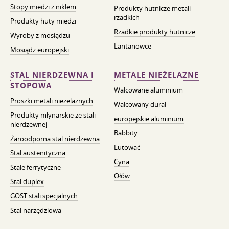
Stopy miedzi z niklem
Produkty hutnicze metali
rzadkich
Produkty huty miedzi
Rzadkie produkty hutnicze
Wyroby z mosiądzu
Lantanowce
Mosiądz europejski
STAL NIERDZEWNA I
METALE NIEŻELAZNE
STOPOWA
Walcowane aluminium
Proszki metali nieżelaznych
Walcowany dural
Produkty młynarskie ze stali
europejskie aluminium
nierdzewnej
Babbity
Żaroodporna stal nierdzewna
Lutować
Stal austenityczna
Cyna
Stale ferrytyczne
Ołów
Stal duplex
GOST stali specjalnych
Stal narzędziowa