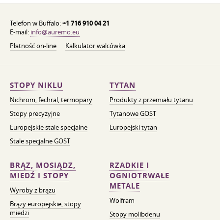
Telefon w Buffalo:
+1 716 910 04 21
E-mail:
info@auremo.eu
Płatność on-line
Kalkulator walcówka
STOPY NIKLU
TYTAN
Nichrom, fechral, termopary
Produkty z przemiału tytanu
Stopy precyzyjne
Tytanowe GOST
Europejskie stale specjalne
Europejski tytan
Stale specjalne GOST
BRĄZ, MOSIĄDZ,
RZADKIE I
MIEDŹ I STOPY
OGNIOTRWAŁE
METALE
Wyroby z brązu
Wolfram
Brązy europejskie, stopy
miedzi
Stopy molibdenu