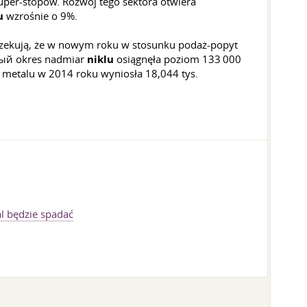
uper-stopów. Rozwój tego sektora otwiera
u
wzrośnie o 9%.
czekują, że w nowym roku w stosunku podaż-popyt
чный okres nadmiar
niklu
osiągnęła poziom 133 000
a metalu w 2014 roku wyniosła 18,044 tys.
al będzie spadać