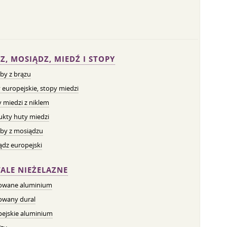
Z, MOSIĄDZ, MIEDŹ I STOPY
by z brązu
 europejskie, stopy miedzi
 miedzi z niklem
ukty huty miedzi
by z mosiądzu
dz europejski
ALE NIEŻELAZNE
owane aluminium
owany dural
pejskie aluminium