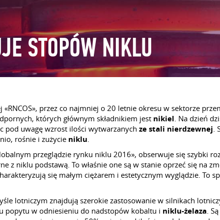
JE STOPÓW NIKLU
ej «RNCOS», przez co najmniej o 20 letnie okresu w sektorze prze
pornych, których głównym składnikiem jest
nikiel
. Na dzień dz
ąc pod uwagę wzrost ilości wytwarzanych
ze stali nierdzewnej
.
io, rośnie i zużycie
niklu
.
alnym przeglądzie rynku niklu 2016», obserwuje się szybki rozw
e z niklu podstawą. To właśnie one są w stanie oprzeć się na 
harakteryzują się małym ciężarem i estetycznym wyglądzie. To s
śle lotniczym znajdują szerokie zastosowanie w silnikach lotnic
stu popytu w odniesieniu do nadstopów kobaltu i
niklu-żelaza
. S