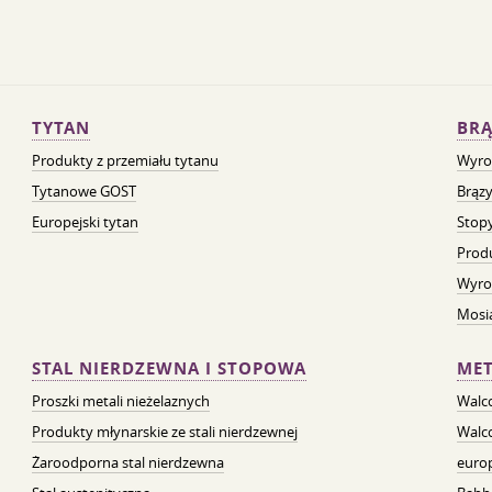
TYTAN
BRĄ
Produkty z przemiału tytanu
Wyro
Tytanowe GOST
Brązy
Europejski tytan
Stopy
Prod
Wyro
Mosią
STAL NIERDZEWNA I STOPOWA
MET
Proszki metali nieżelaznych
Walc
Produkty młynarskie ze stali nierdzewnej
Walc
Żaroodporna stal nierdzewna
euro