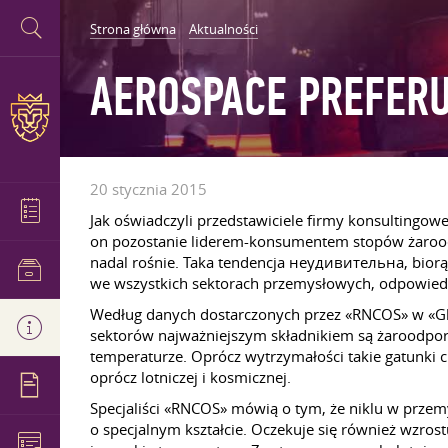
Strona główna
Aktualności
AEROSPACE PREFERU
20 stycznia 2015
Jak oświadczyli przedstawiciele firmy konsultingow
on pozostanie liderem-konsumentem stopów żarood
nadal rośnie. Taka tendencja неудивительна, bior
we wszystkich sektorach przemysłowych, odpowiedn
Według danych dostarczonych przez «RNCOS» w «Glob
sektorów najważniejszym składnikiem są żaroodporn
temperaturze. Oprócz wytrzymałości takie gatunki c
oprócz lotniczej i kosmicznej.
Specjaliści «RNCOS» mówią o tym, że niklu w przemy
o specjalnym kształcie. Oczekuje się również wzro