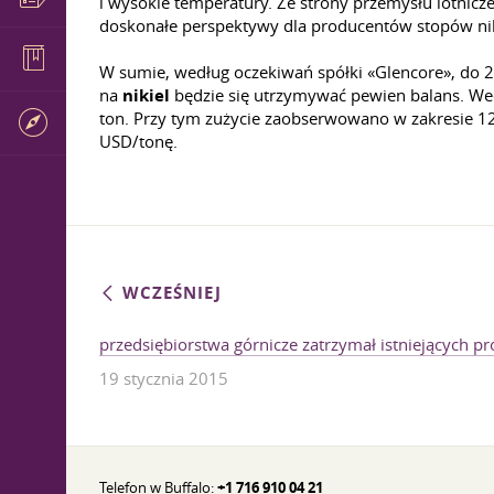
i wysokie temperatury. Ze strony przemysłu lotnic
doskonałe perspektywy dla producentów stopów nikl
W sumie, według oczekiwań spółki «Glencore», do 
na
nikiel
będzie się utrzymywać pewien balans. We
ton. Przy tym zużycie zaobserwowano w zakresie 128
USD/tonę.
WCZEŚNIEJ
przedsiębiorstwa górnicze zatrzymał istniejących p
19 stycznia 2015
Telefon w Buffalo:
+1 716 910 04 21