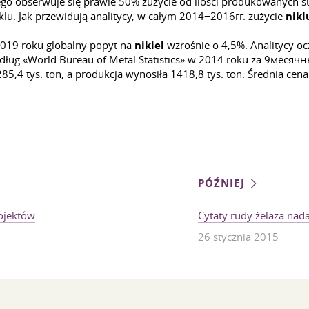
zego obserwuje się prawie 50% zużycie od ilości produkowanych s
u. Jak przewidują analitycy, w całym 2014−2016гг. zużycie
nikl
2019 roku globalny popyt na
nikiel
wzrośnie o 4,5%. Analitycy o
dług «World Bureau of Metal Statistics» w 2014 roku za 9меся
5,4 tys. ton, a produkcja wynosiła 1418,8 tys. ton. Średnia cen
PÓŹNIEJ
rojektów
Cytaty rudy żelaza nad
26 stycznia 2015