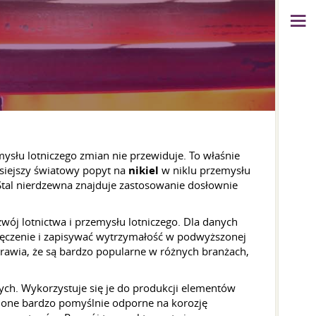
mysłu lotniczego zmian nie przewiduje. To właśnie
isiejszy światowy popyt na
nikiel
w niklu przemysłu
 Stal nierdzewna znajduje zastosowanie dosłownie
ój lotnictwa i przemysłu lotniczego. Dla danych
zmęczenie i zapisywać wytrzymałość w podwyższonej
prawia, że są bardzo popularne w różnych branżach,
zych. Wykorzystuje się je do produkcji elementów
ą one bardzo pomyślnie odporne na korozję