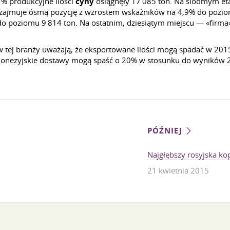
% produkcyjne ilości
cyny
osiągnęły 17 085 ton. Na siódmym eta
» zajmuje ósmą pozycję z wzrostem wskaźników na 4,9% do pozio
 poziomu 9 814 ton. Na ostatnim, dziesiątym miejscu — «firma» G
 w tej branży uważają, że eksportowane ilości mogą spadać w 2015
donezyjskie dostawy mogą spaść o 20% w stosunku do wyników 
PÓŹNIEJ
Najgłębszy rosyjska ko
21 kwietnia 2015