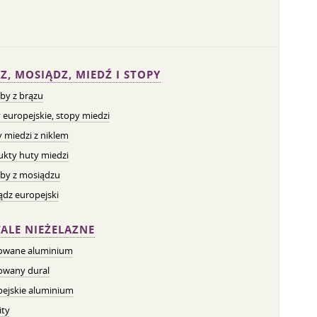
Z, MOSIĄDZ, MIEDŹ I STOPY
by z brązu
 europejskie, stopy miedzi
 miedzi z niklem
ukty huty miedzi
by z mosiądzu
dz europejski
ALE NIEŻELAZNE
owane aluminium
owany dural
pejskie aluminium
ity