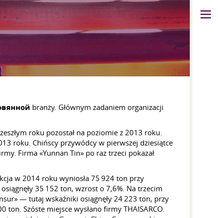
овянной
branży. Głównym zadaniem organizacji
zeszłym roku pozostał na poziomie z 2013 roku.
13 roku. Chińscy przywódcy w pierwszej dziesiątce
my. Firma «Yunnan Tin» po raz trzeci pokazał
kcja w 2014 roku wyniosła 75 924 ton przy
osiągnęły 35 152 ton, wzrost o 7,6%. Na trzecim
ur» — tutaj wskaźniki osiągnęły 24 223 ton, przy
00 ton. Szóste miejsce wysłano firmy THAISARCO.