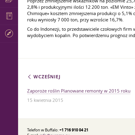
Poprzez zmniejszenie wskaźników na poziomie 25,7
2,8% i produkcyjnymi ilości 12 200 ton. «EM Vinto
Chimique» kosztem zmniejszenia produkcji o 5,1% do
roku wyniosły 7 000 ton, przy wzroście 16,7%.
Co do Indonezji, to przedstawiciele czołowych firm
wydobyciem kopalin. Po potwierdzeniu prognoz in
WCZEŚNIEJ
Zaporoże roślin Planowane remonty w 2015 roku
15 kwietnia 2015
Telefon w Buffalo:
+1 716 910 04 21