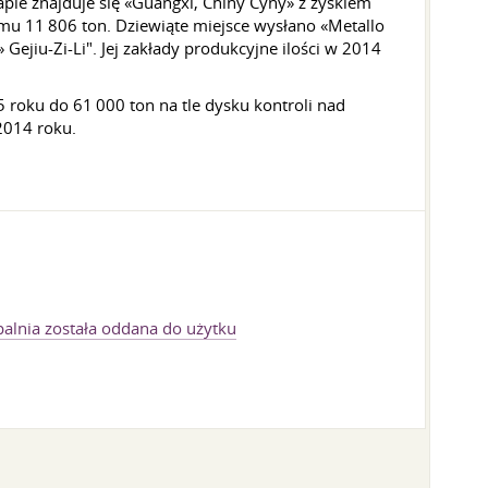
pie znajduje się «Guangxi, Chiny Cyny» z zyskiem
mu 11 806 ton. Dziewiąte miejsce wysłano «Metallo
ejiu-Zi-Li". Jej zakłady produkcyjne ilości w 2014
 roku do 61 000 ton na tle dysku kontroli nad
2014 roku.
palnia została oddana do użytku