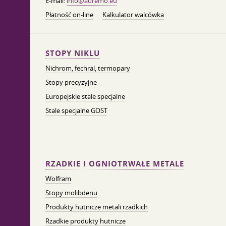
E-mail:
info@auremo.eu
Płatność on-line
Kalkulator walcówka
STOPY NIKLU
Nichrom, fechral, termopary
Stopy precyzyjne
Europejskie stale specjalne
Stale specjalne GOST
RZADKIE I OGNIOTRWAŁE METALE
Wolfram
Stopy molibdenu
Produkty hutnicze metali rzadkich
Rzadkie produkty hutnicze