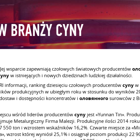
RÓW BRANŻY CYNY
u. Jej wsparcie zapewniają czołowych światowych producentów
ол
cyny
w istniejących i nowych dziedzinach ludzkiej działalności.
I informacji, ranking dziesięciu czołowych producentów
cyny
w 
źników produkcyjnych w ubiegłym roku w stosunku do wyników 20
dostaw i dostępności koncentratów i
оловянного
surowców z Bir
ejscu wśród liderów producentów
cyny
jest «Yunnan Tin». Produ
muje Metalurgiczny Firma Malezji. Produkcyjne ilości 2014 roku 
 550 ton i wzrostem wskaźników 16,2%. Czwarte miejsce za «Mins
», wzrost której wyniósł 25,1% i osiągnął poziom produkcji 22 9