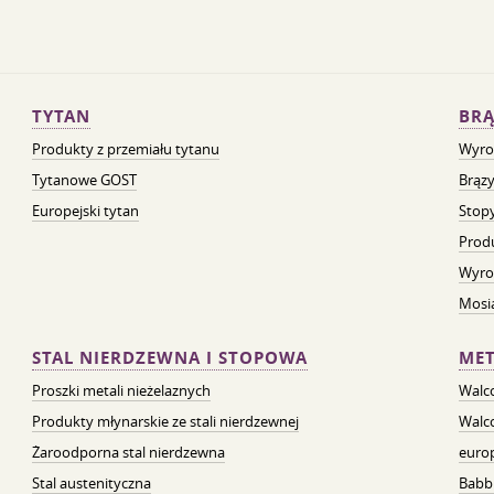
TYTAN
BRĄ
Produkty z przemiału tytanu
Wyro
Tytanowe GOST
Brązy
Europejski tytan
Stopy
Prod
Wyro
Mosią
STAL NIERDZEWNA I STOPOWA
MET
Proszki metali nieżelaznych
Walc
Produkty młynarskie ze stali nierdzewnej
Walc
Żaroodporna stal nierdzewna
euro
Stal austenityczna
Babb