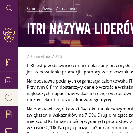
Strona główna
Aktualności
ITRI ​​NAZYWA LIDE
20 kwietnia 2015
ITRI jest przedstawicielem firm blaszany przemysł
jest zapewnienie promocji i pomocy w stosowaniu
Na podstawie podanych organizacją członkowską ITR
Przy tym 8 firm dostarczyły dane o wzroście wska
najlepszych нарастили wskaźniki dzięki wzrostowi 
roczny rekord tonażu rafinowanego
cyny
.
Na podstawie wyników 2014 roku na pierwszym mi
zwiększeniu wskaźników na 7,9%. Drugie miejsce zaj
miejscu «HG Tima» z ilością wydanych produktów 27
wzroście 0,4%. Na piątej pozycji «Yunnan чжэнфына