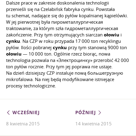
Dalsze prace w zakresie doskonalenia technologii
przenieśli się na Czelabińsk fabryka cynku. Powstała
tu schemat, nadające się do pyłów kopalnianej kąpielówki.
W jej pierwotnej była пирометаллургическая
traktowanie, za którym szła гидрометаллургическая
zakończenie. Przy tym otrzymujących siarczan
ołowiu
i
cynku
. Na CZP w roku przypada 17 000 ton recyklingu
pyłów. Ilości pobranej
cynku
przy tym stanowią 9000 ton
ołowiu
— 10 000 ton. Ogólnie rzecz biorąc, nowa
technologia pozwala na «Электроцинку» przerobić 42 000
ton pyłów rocznie. Przy tym jej poprawa nie ustaje.
Na dzień dzisiejszy CZP instaluje nową большегрузную
mikrofalowa. Na niej będą modyfikowane istniejące
procesy technologiczne.
WCZEŚNIEJ
PÓŹNIEJ
8 kwietnia 2015
14 kwietnia 2015