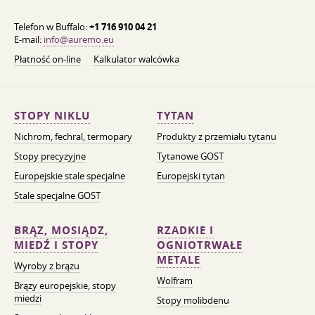
Telefon w Buffalo:
+1 716 910 04 21
E-mail:
info@auremo.eu
Płatność on-line
Kalkulator walcówka
STOPY NIKLU
TYTAN
Nichrom, fechral, termopary
Produkty z przemiału tytanu
Stopy precyzyjne
Tytanowe GOST
Europejskie stale specjalne
Europejski tytan
Stale specjalne GOST
BRĄZ, MOSIĄDZ,
RZADKIE I
MIEDŹ I STOPY
OGNIOTRWAŁE
METALE
Wyroby z brązu
Wolfram
Brązy europejskie, stopy
miedzi
Stopy molibdenu