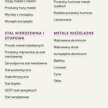
Stopy miedzi z niklem
Produkty hutnicze metali
rzadkich
Produkty huty miedzi
Rzadkie produkty hutnicze
Wyroby z mosiądzu
Lantanowce
Mosiądz europejski
STAL NIERDZEWNA I
METALE NIEŻELAZNE
STOPOWA
Walcowane aluminium
Proszki metali nieżelaznych
Walcowany dural
Produkty młynarskie ze stali
europejskie aluminium
nierdzewnej
Babbity
Żaroodporna stal nierdzewna
Lutować
Stal austenityczna
Cyna
Stale ferrytyczne
Ołów
Stal duplex
GOST stali specjalnych
Stal narzędziowa