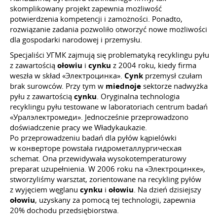
skomplikowany projekt zapewnia możliwość
potwierdzenia kompetencji i zamożności. Ponadto,
rozwiązanie zadania pozwoliło otworzyć nowe możliwości
dla gospodarki narodowej i przemysłu.
Specjaliści УГМК zajmują się problematyką recyklingu pyłu
z zawartością
ołowiu
i
cynku
z 2004 roku, kiedy firma
weszła w skład «Электроцинка».
Cynk
przemysł czułam
brak surowców. Przy tym w
miednoje
sektorze nadwyżka
pyłu z zawartością
cynku
. Oryginalna technologia
recyklingu pyłu testowane w laboratoriach centrum badań
«Уралэлектромеди». Jednocześnie przeprowadzono
doświadczenie pracy we Władykaukazie.
Po przeprowadzeniu badań dla pyłów kąpielówki
w конверторе powstała гидрометаллургическая
schemat. Ona przewidywała wysokotemperaturowy
preparat uzupełnienia. W 2006 roku na «Электроцинке»,
stworzyliśmy warsztat, zorientowane na recykling pyłów
z wyjęciem węglanu
cynku
i
ołowiu
. Na dzień dzisiejszy
ołowiu
, uzyskany za pomocą tej technologii, zapewnia
20% dochodu przedsiębiorstwa.