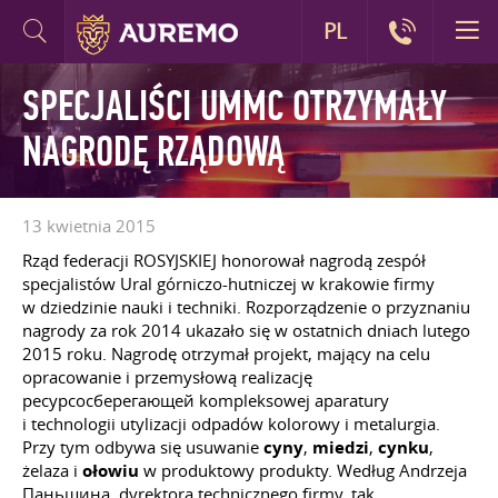
PL
SPECJALIŚCI UMMC OTRZYMAŁY
NAGRODĘ RZĄDOWĄ
13 kwietnia 2015
Rząd federacji ROSYJSKIEJ honorował nagrodą zespół
specjalistów Ural górniczo-hutniczej w krakowie firmy
w dziedzinie nauki i techniki. Rozporządzenie o przyznaniu
nagrody za rok 2014 ukazało się w ostatnich dniach lutego
2015 roku. Nagrodę otrzymał projekt, mający na celu
opracowanie i przemysłową realizację
ресурсосберегающей kompleksowej aparatury
i technologii utylizacji odpadów kolorowy i metalurgia.
Przy tym odbywa się usuwanie
cyny
,
miedzi
,
cynku
,
żelaza i
ołowiu
w produktowy produkty. Według Andrzeja
Паньшина, dyrektora technicznego firmy, tak