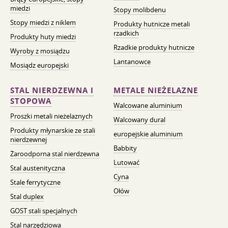
miedzi
Stopy molibdenu
Stopy miedzi z niklem
Produkty hutnicze metali
rzadkich
Produkty huty miedzi
Rzadkie produkty hutnicze
Wyroby z mosiądzu
Lantanowce
Mosiądz europejski
STAL NIERDZEWNA I
METALE NIEŻELAZNE
STOPOWA
Walcowane aluminium
Proszki metali nieżelaznych
Walcowany dural
Produkty młynarskie ze stali
europejskie aluminium
nierdzewnej
Babbity
Żaroodporna stal nierdzewna
Lutować
Stal austenityczna
Cyna
Stale ferrytyczne
Ołów
Stal duplex
GOST stali specjalnych
Stal narzędziowa