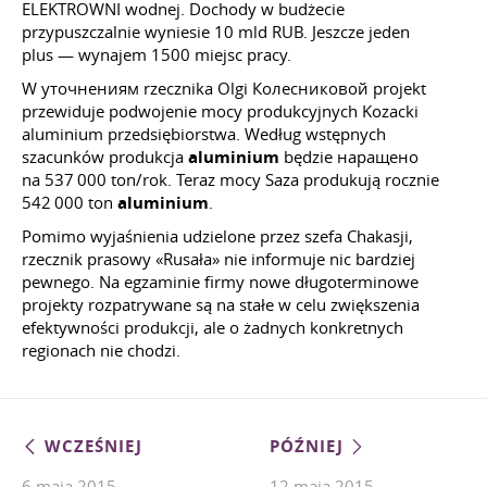
ELEKTROWNI wodnej. Dochody w budżecie
przypuszczalnie wyniesie 10 mld RUB. Jeszcze jeden
plus — wynajem 1500 miejsc pracy.
W уточнениям rzecznika Olgi Колесниковой projekt
przewiduje podwojenie mocy produkcyjnych Kozacki
aluminium przedsiębiorstwa. Według wstępnych
szacunków produkcja
aluminium
będzie наращено
na 537 000 ton/rok. Teraz mocy Saza produkują rocznie
542 000 ton
aluminium
.
Pomimo wyjaśnienia udzielone przez szefa Chakasji,
rzecznik prasowy «Rusała» nie informuje nic bardziej
pewnego. Na egzaminie firmy nowe długoterminowe
projekty rozpatrywane są na stałe w celu zwiększenia
efektywności produkcji, ale o żadnych konkretnych
regionach nie chodzi.
WCZEŚNIEJ
PÓŹNIEJ
6 maja 2015
12 maja 2015