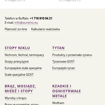
Telefon w Buffalo:
+1 716 910 04 21
E-mail:
info@auremo.eu
Płatność on-line
Kalkulator walcówka
STOPY NIKLU
TYTAN
Nichrom, fechral, termopary
Produkty z przemiału tytanu
Stopy precyzyjne
Tytanowe GOST
Europejskie stale specjalne
Europejski tytan
Stale specjalne GOST
BRĄZ, MOSIĄDZ,
RZADKIE I
MIEDŹ I STOPY
OGNIOTRWAŁE
METALE
Wyroby z brązu
Wolfram
Brązy europejskie, stopy