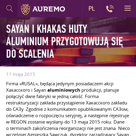
PL
SAYAN I KHAKAS HUTY
ALUMINIUM PRZYGOTOWUJĄ SIĘ
DO SCALENIA
11 maja 2015
Firma «RUSAL», będąca jedynym posiadaczem akcji
Хакасского i Sayan
aluminiowych
produkcji, planuje
połączyć dwie fabryki w jedną całość. Forma
restrukturyzacji zakłada przystąpienie Хакасского zakładu
do САЗу. Zgodnie z komunikatem opublikowanym САЗом,
oświadczenie o rozpoczęciu seryjnej, a następnie rejestruje
w REGON zostanie wysłany do 13 maja 2015 roku. Dane
o terminach zakończenia reorganizacji nie jest znana. Nieco
wcześniej Agnieszka Sawczuk, dyrektor zarządzający Sayan