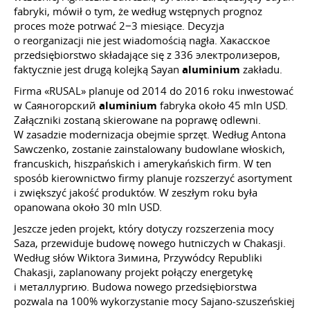
fabryki, mówił o tym, że według wstępnych prognoz
proces może potrwać 2−3 miesiące. Decyzja
o reorganizacji nie jest wiadomością nagła. Хакасское
przedsiębiorstwo składające się z 336 электролизеров,
faktycznie jest drugą kolejką Sayan
aluminium
zakładu.
Firma «RUSAL» planuje od 2014 do 2016 roku inwestować
w Саяногорский
aluminium
fabryka około 45 mln USD.
Załączniki zostaną skierowane na poprawę odlewni.
W zasadzie modernizacja obejmie sprzęt. Według Antona
Sawczenko, zostanie zainstalowany budowlane włoskich,
francuskich, hiszpańskich i amerykańskich firm. W ten
sposób kierownictwo firmy planuje rozszerzyć asortyment
i zwiększyć jakość produktów. W zeszłym roku była
opanowana około 30 mln USD.
Jeszcze jeden projekt, który dotyczy rozszerzenia mocy
Saza, przewiduje budowę nowego hutniczych w Chakasji.
Według słów Wiktora Зимина, Przywódcy Republiki
Chakasji, zaplanowany projekt połączy energetykę
i металлургию. Budowa nowego przedsiębiorstwa
pozwala na 100% wykorzystanie mocy Sajano-szuszeńskiej