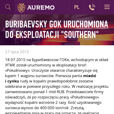
PL
BURIBAEVSKY GOK URUCHOMIONA
DO EKSPLOATACJI "SOUTHERN"
27 lipca 2015
18.07.2015 na Бурибаевском ГОКе, wchodzącym w skład
УГМК został uruchomiony w eksploatacji broń
«Południowy». Uroczyste otwarcie charakteryzuje się
łupem 1 wagonu surowców. Pierwsza partia
miedzi
i cynku
rudy w kopalni prawdopodobnie zostanie
odebrana w połowie przyszłego roku. W realizację projektu
zainwestowano ponad 1 mld RUB. Przedstawiciele firmy
oświadczyli, że po rozpoczęciu pracy «Południowego»
wydajność kopalni wzrośnie 2 razy. Ilość uzyskiwanego
surowca wynosi do 400 000 ton/rok. Zresztą,
wprowadzenie pnia w pracy nie oznacza, że realizacja