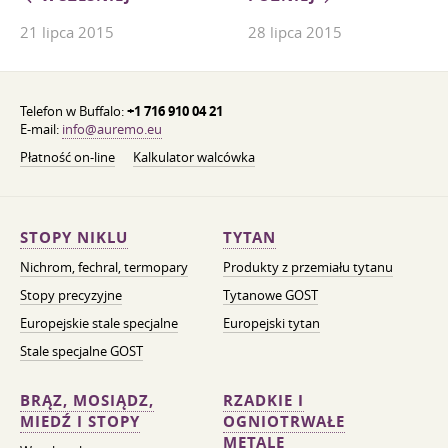
21 lipca 2015
28 lipca 2015
Telefon w Buffalo:
+1 716 910 04 21
E-mail:
info@auremo.eu
Płatność on-line
Kalkulator walcówka
STOPY NIKLU
TYTAN
Nichrom, fechral, termopary
Produkty z przemiału tytanu
Stopy precyzyjne
Tytanowe GOST
Europejskie stale specjalne
Europejski tytan
Stale specjalne GOST
BRĄZ, MOSIĄDZ,
RZADKIE I
MIEDŹ I STOPY
OGNIOTRWAŁE
METALE