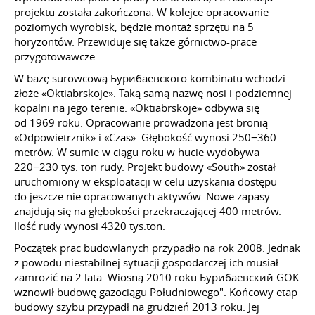
projektu została zakończona. W kolejce opracowanie
poziomych wyrobisk, będzie montaż sprzętu na 5
horyzontów. Przewiduje się także górnictwo-prace
przygotowawcze.
W bazę surowcową Бурибаевского kombinatu wchodzi
złoże «Oktiabrskoje». Taką samą nazwę nosi i podziemnej
kopalni na jego terenie. «Oktiabrskoje» odbywa się
od 1969 roku. Opracowanie prowadzona jest bronią
«Odpowietrznik» i «Czas». Głębokość wynosi 250−360
metrów. W sumie w ciągu roku w hucie wydobywa
220−230 tys. ton rudy. Projekt budowy «South» został
uruchomiony w eksploatacji w celu uzyskania dostępu
do jeszcze nie opracowanych aktywów. Nowe zapasy
znajdują się na głębokości przekraczającej 400 metrów.
Ilość rudy wynosi 4320 tys.ton.
Początek prac budowlanych przypadło na rok 2008. Jednak
z powodu niestabilnej sytuacji gospodarczej ich musiał
zamrozić na 2 lata. Wiosną 2010 roku Бурибаевский GOK
wznowił budowę gazociągu Południowego". Końcowy etap
budowy szybu przypadł na grudzień 2013 roku. Jej