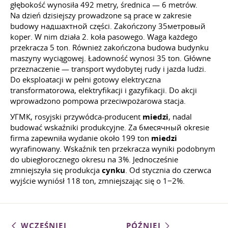
głębokość wynosiła 492 metry, średnica — 6 metrów.
Na dzień dzisiejszy prowadzone są prace w zakresie
budowy надшахтной części. Zakończony 35метровый
koper. W nim działa 2. koła pasowego. Waga każdego
przekracza 5 ton. Również zakończona budowa budynku
maszyny wyciągowej. Ładowność wynosi 35 ton. Główne
przeznaczenie — transport wydobytej rudy i jazda ludzi.
Do eksploatacji w pełni gotowy elektryczna
transformatorowa, elektryfikacji i gazyfikacji. Do akcji
wprowadzono pompowa przeciwpożarowa stacja.
УГМК, rosyjski przywódca-producent
miedzi
, nadal
budować wskaźniki produkcyjne. Za 6месячный okresie
firma zapewniła wydanie około 199 ton
miedzi
wyrafinowany. Wskaźnik ten przekracza wyniki podobnym
do ubiegłorocznego okresu na 3%. Jednocześnie
zmniejszyła się produkcja
cynku
. Od stycznia do czerwca
wyjście wyniósł 118 ton, zmniejszając się o 1−2%.
WCZEŚNIEJ
PÓŹNIEJ