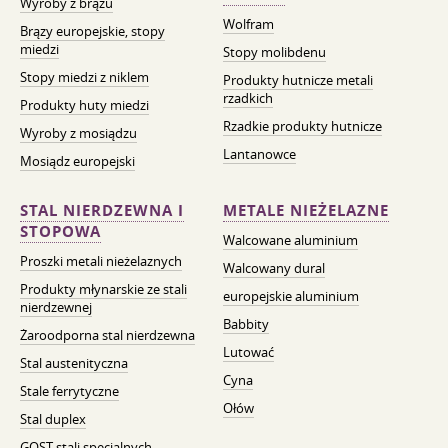
Wyroby z brązu
Wolfram
Brązy europejskie, stopy
miedzi
Stopy molibdenu
Stopy miedzi z niklem
Produkty hutnicze metali
rzadkich
Produkty huty miedzi
Rzadkie produkty hutnicze
Wyroby z mosiądzu
Lantanowce
Mosiądz europejski
STAL NIERDZEWNA I
METALE NIEŻELAZNE
STOPOWA
Walcowane aluminium
Proszki metali nieżelaznych
Walcowany dural
Produkty młynarskie ze stali
europejskie aluminium
nierdzewnej
Babbity
Żaroodporna stal nierdzewna
Lutować
Stal austenityczna
Cyna
Stale ferrytyczne
Ołów
Stal duplex
GOST stali specjalnych