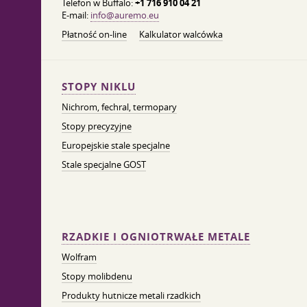
Telefon w Buffalo:
+1 716 910 04 21
E-mail:
info@auremo.eu
Płatność on-line
Kalkulator walcówka
STOPY NIKLU
Nichrom, fechral, termopary
Stopy precyzyjne
Europejskie stale specjalne
Stale specjalne GOST
RZADKIE I OGNIOTRWAŁE METALE
Wolfram
Stopy molibdenu
Produkty hutnicze metali rzadkich