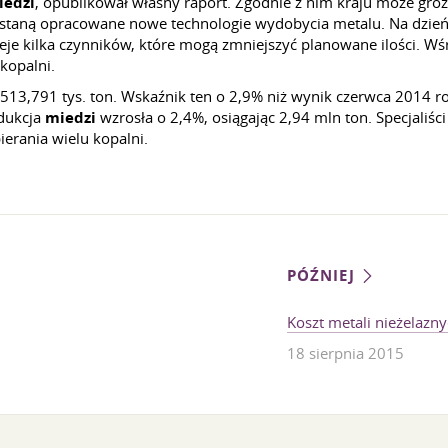
iedzi
, opublikował własny raport. Zgodnie z nim kraju może gro
zostaną opracowane nowe technologie wydobycia metalu. Na dzień 
eje kilka czynników, które mogą zmniejszyć planowane ilości. W
kopalni.
513,791 tys. ton. Wskaźnik ten o 2,9% niż wynik czerwca 2014 
odukcja
miedzi
wzrosła o 2,4%, osiągając 2,94 mln ton. Specjaliści
erania wielu kopalni.
PÓŹNIEJ
Koszt metali nieżelazn
18 sierpnia 2015