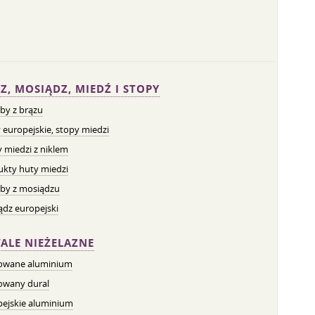
Z, MOSIĄDZ, MIEDŹ I STOPY
by z brązu
 europejskie, stopy miedzi
 miedzi z niklem
ukty huty miedzi
by z mosiądzu
dz europejski
ALE NIEŻELAZNE
owane aluminium
owany dural
pejskie aluminium