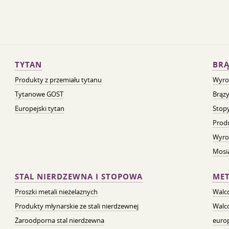
TYTAN
BRĄ
Produkty z przemiału tytanu
Wyro
Tytanowe GOST
Brązy
Europejski tytan
Stopy
Prod
Wyro
Mosią
STAL NIERDZEWNA I STOPOWA
MET
Proszki metali nieżelaznych
Walc
Produkty młynarskie ze stali nierdzewnej
Walc
Żaroodporna stal nierdzewna
euro