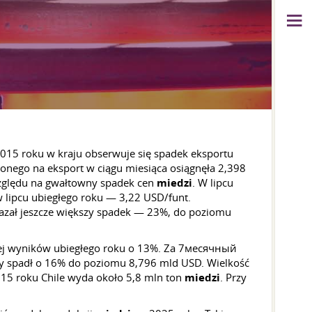
 2015 roku w kraju obserwuje się spadek eksportu
ionego na eksport w ciągu miesiąca osiągnęła 2,398
względu na gwałtowny spadek cen
miedzi
. W lipcu
 lipcu ubiegłego roku — 3,22 USD/funt.
azał jeszcze większy spadek — 23%, do poziomu
ej wyników ubiegłego roku o 13%. Za 7месячный
y spadł o 16% do poziomu 8,796 mld USD. Wielkość
015 roku Chile wyda około 5,8 mln ton
miedzi
. Przy