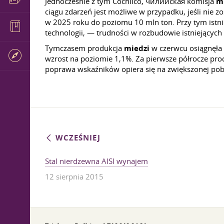
Jednocześnie z tym Cochilco, чилийская komisja
m
ciągu zdarzeń jest możliwe w przypadku, jeśli nie 
w 2025 roku do poziomu 10 mln ton. Przy tym istni
technologii, — trudności w rozbudowie istniejących 
Tymczasem produkcja
miedzi
w czerwcu osiągnęła 
wzrost na poziomie 1,1%. Za pierwsze półrocze pr
poprawa wskaźników opiera się na zwiększonej pobi
WCZEŚNIEJ
Stal nierdzewna AISI wynajem
12 sierpnia 2015