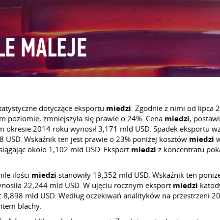
LE MALEJE
tatystyczne dotyczące eksportu
miedzi
. Zgodnie z nimi od lipca
ym poziomie, zmniejszyła się prawie o 24%. Cena
miedzi
, postaw
ym okresie 2014 roku wynosił 3,171 mld USD. Spadek eksportu 
48 USD. Wskaźnik ten jest prawie o 23% poniżej kosztów
miedzi
w
siągając około 1,102 mld USD. Eksport
miedzi
z koncentratu pok
ile ilości
miedzi
stanowiły 19,352 mld USD. Wskaźnik ten poniż
ynosiła 22,244 mld USD. W ujęciu rocznym eksport
miedzi
katod
c 8,898 mld USD. Według oczekiwań analityków na przestrzeni 2
ntem blachy.