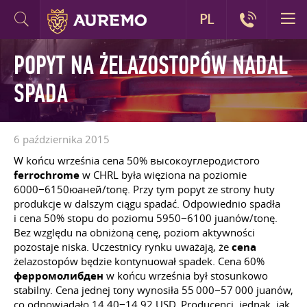
PL
POPYT NA ŻELAZOSTOPÓW NADAL
SPADA
6 października 2015
W końcu września cena 50% высокоуглеродистого
ferrochrome
w CHRL była więziona na poziomie
6000−6150юаней/tonę. Przy tym popyt ze strony huty
produkcje w dalszym ciągu spadać. Odpowiednio spadła
i cena 50% stopu do poziomu 5950−6100 juanów/tonę.
Bez względu na obniżoną cenę, poziom aktywności
pozostaje niska. Uczestnicy rynku uważają, że
cena
żelazostopów będzie kontynuował spadek. Cena 60%
ферромолибден
w końcu września był stosunkowo
stabilny. Cena jednej tony wynosiła 55 000−57 000 juanów,
co odpowiadało 14,40−14,92 USD. Producenci, jednak, jak