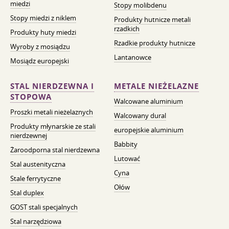
miedzi
Stopy molibdenu
Stopy miedzi z niklem
Produkty hutnicze metali
rzadkich
Produkty huty miedzi
Rzadkie produkty hutnicze
Wyroby z mosiądzu
Lantanowce
Mosiądz europejski
STAL NIERDZEWNA I
METALE NIEŻELAZNE
STOPOWA
Walcowane aluminium
Proszki metali nieżelaznych
Walcowany dural
Produkty młynarskie ze stali
europejskie aluminium
nierdzewnej
Babbity
Żaroodporna stal nierdzewna
Lutować
Stal austenityczna
Cyna
Stale ferrytyczne
Ołów
Stal duplex
GOST stali specjalnych
Stal narzędziowa