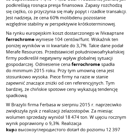
podkreślają rosnąca presja finansowa. Zapasy rozchodzą
się ciężko, co przyczynia się mały popyt i rzadkie transakcji.
Jest nadzieja, że cena 60% molibdenu pozostanie
względnie stabilny w perspektywie krótkoterminowej.
Na rynku europejskim koszt dostarczonego w IVквартале
ferrochrome
wyniesie 104 centów/funt. Wskaźnik ten
poniżej wyników w iii kwartale do 3,7%. Takie dane podał
Merafe Resources. Przedstawiciel południowoafrykańskiej
firmy podkreślił negatywny wpływ globalnej sytuacji
gospodarczej. Odniesienie cena
ferrochrome
spadła
do minimum 2015 roku. Przy tym umowną cena jest
stosunkowo wysoka. Piece firmy na razie w stanie
zapewnić znaczące zniżki od cen referencyjnych. Tym
bardziej, że chińskie spotowe ceny wykazują tendencję
spadkową.
W Brazylii firma Ferbasa w sierpniu 2015 r. naprzeciwko
zwiększyła zysk z realizacji żelazostopów. Za miesiąc
wolumen sprzedaży wyniósł 18 474 ton. W ujęciu rocznym
wynik poprawiony o 9,3%. Realizacja
kup
a высокоуглеродистого dotarł do poziomu 12 397