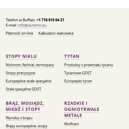
Telefon w Buffalo:
+1 716 910 04 21
E-mail:
info@auremo.eu
Płatność on-line
Kalkulator walcówka
STOPY NIKLU
TYTAN
Nichrom, fechral, termopary
Produkty z przemiału tytanu
Stopy precyzyjne
Tytanowe GOST
Europejskie stale specjalne
Europejski tytan
Stale specjalne GOST
BRĄZ, MOSIĄDZ,
RZADKIE I
MIEDŹ I STOPY
OGNIOTRWAŁE
METALE
Wyroby z brązu
Wolfram
Brązy europejskie, stopy