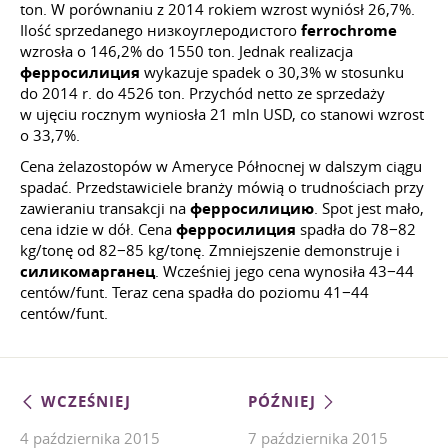
ton. W porównaniu z 2014 rokiem wzrost wyniósł 26,7%.
Ilość sprzedanego низкоуглеродистого
ferrochrome
wzrosła o 146,2% do 1550 ton. Jednak realizacja
ферросилиция
wykazuje spadek o 30,3% w stosunku
do 2014 r. do 4526 ton. Przychód netto ze sprzedaży
w ujęciu rocznym wyniosła 21 mln USD, co stanowi wzrost
o 33,7%.
Cena żelazostopów w Ameryce Północnej w dalszym ciągu
spadać. Przedstawiciele branży mówią o trudnościach przy
zawieraniu transakcji na
ферросилицию
. Spot jest mało,
cena idzie w dół. Cena
ферросилиция
spadła do 78−82
kg/tonę od 82−85 kg/tonę. Zmniejszenie demonstruje i
силикомарганец
. Wcześniej jego cena wynosiła 43−44
centów/funt. Teraz cena spadła do poziomu 41−44
centów/funt.
WCZEŚNIEJ
PÓŹNIEJ
4 października 2015
7 października 2015