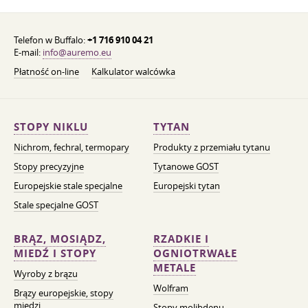
Telefon w Buffalo:
+1 716 910 04 21
E-mail:
info@auremo.eu
Płatność on-line
Kalkulator walcówka
STOPY NIKLU
TYTAN
Nichrom, fechral, termopary
Produkty z przemiału tytanu
Stopy precyzyjne
Tytanowe GOST
Europejskie stale specjalne
Europejski tytan
Stale specjalne GOST
BRĄZ, MOSIĄDZ,
RZADKIE I
MIEDŹ I STOPY
OGNIOTRWAŁE
METALE
Wyroby z brązu
Wolfram
Brązy europejskie, stopy
miedzi
Stopy molibdenu