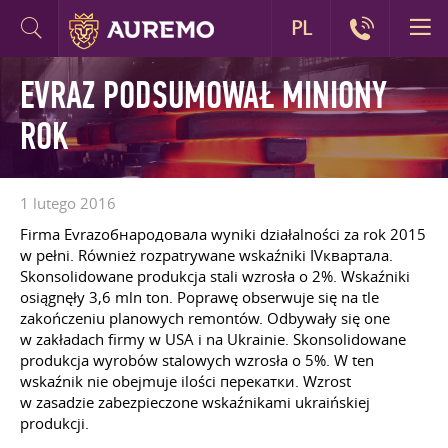
PL
EVRAZ PODSUMOWAŁ MINIONY
ROK
1 lutego 2016
Firma Evrazобнародовала wyniki działalności za rok 2015
w pełni. Również rozpatrywane wskaźniki IVквартала.
Skonsolidowane produkcja stali wzrosła o 2%. Wskaźniki
osiągnęły 3,6 mln ton. Poprawę obserwuje się na tle
zakończeniu planowych remontów. Odbywały się one
w zakładach firmy w USA i na Ukrainie. Skonsolidowane
produkcja wyrobów stalowych wzrosła o 5%. W ten
wskaźnik nie obejmuje ilości перекатки. Wzrost
w zasadzie zabezpieczone wskaźnikami ukraińskiej
produkcji.