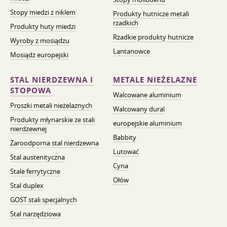
Stopy miedzi z niklem
Produkty hutnicze metali
rzadkich
Produkty huty miedzi
Rzadkie produkty hutnicze
Wyroby z mosiądzu
Lantanowce
Mosiądz europejski
STAL NIERDZEWNA I
METALE NIEŻELAZNE
STOPOWA
Walcowane aluminium
Proszki metali nieżelaznych
Walcowany dural
Produkty młynarskie ze stali
europejskie aluminium
nierdzewnej
Babbity
Żaroodporna stal nierdzewna
Lutować
Stal austenityczna
Cyna
Stale ferrytyczne
Ołów
Stal duplex
GOST stali specjalnych
Stal narzędziowa