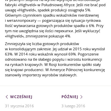
fabryki «Highveld» w Południowej Afryce. Jeśli nie brać pod
uwagę «Highveld», spadek produkcji osiągnęła 5%.
Głównym czynnikiem spadku wskaźników nierdzewnej
i металлопрокату — pogarszająca się sytuacja rynkowa.
Ilość wytwarzania gotowych produktów spadła o 6%. Przy
tym nie uwzględnia się ilości перекатки. Jeśli wykluczyć
«Highveld», zmniejszenie pokazuje 4%.
Zmniejszyła się liczba gotowych produktów
w konsolidującym zakresie. Jej udział w 2015 roku wyniósł
63%. W 2014 roku wskaźnik wynosił 69%. Pogorszenie
odnotowano na tle słabego popytu i wzrostu konkurencji
na rynkach krajowych. W Rosji konkurentów spółki stały
się krajowi producenci. W Ameryce Północnej konkurencję
stanowiły importerzy wyrobów stalowych.
WCZEŚNIEJ
PÓŹNIEJ
31 stycznia 2016
3 lutego 2016