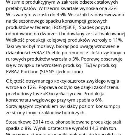
W sumie produkcyjnym w zakresie odsetek stalowych
prefabrykatów. W trzecim kwartale wynosiła ona 32%.
W czwartym wzrosła do 45%. Wskaźniki zaobserwowano
na tle sezonowego spadku konsumpcji gotowych
produktów w federacji ROSYJSKIEJ. Spadek popytu
odnotowano na dworzec i budowlany ze stali walcowanej.
Wielkość produkcji kolejowej produktów wzrosły o 11%.
Taki wynik był możliwy, biorąc pod uwagę wznowienie
działalności EVRAZ Pueblo po remoncie. Ilość uzyskanych
rurowych produktów wzrosła o 3%. Poprawę obserwuje
się w związku ze wzrostem produkcji ТБД w produkcji
EVRAZ Portland (STANY zjednoczone).
Objętość otrzymanego коксующегося zwykłego węgla
wzrosła o 12%. Poprawa odbyło się dzięki zakończeniu
przebudowy love «Южкузбассугле». Produkcja
koncentratu węglowego przy tym spadła o 6%.
Sprzyjającym czynnikiem był słaby poziom konsumpcji
ze strony innych zakładów hutniczych.
Stosunkowo 2014 roku skonsolidowane produkcja stali
spadła o 8%. Wynik ostatecznie wyniósł 14,3 mln ton.
W pewnym stopniu na wyniki wpłynęła de-konsolidacja