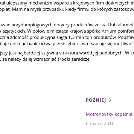
stał ulepszony mechanizm wsparcia krajowych firm dotkniętych 
at. Mam na myśli przypadki, kiedy firmy, do których zastosowan
owań antydumpingowych dotyczy produktów ze stali lub aluminiu
w azjatyckich. W połowie miesiąca krajowa spółka Arrium poin
roczna zdolność produkcyjna sięga 1,3 mln ton produktów. Pods
róbuje uniknąć bankructwa przedsiębiorstwa. Szacuje się możliw
szy jest najbardziej sztywną strukturą wśród jej podobnych. W 
że należy dalej wzmacniać środki zaradcze.
PÓŹNIEJ
Motronovsky kopalnia
6 marca 2016