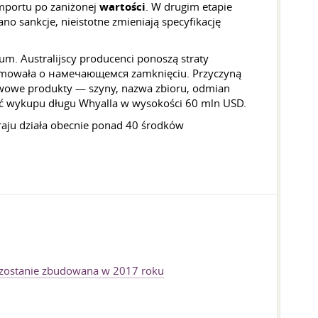
importu po zaniżonej
wartości
. W drugim etapie
o sankcje, nieistotne zmieniają specyfikację
m. Australijscy producenci ponoszą straty
formowała o намечающемся zamknięciu. Przyczyną
tawowe produkty — szyny, nazwa zbioru, odmian
ość wykupu długu Whyalla w wysokości 60 mln USD.
kraju działa obecnie ponad 40 środków
 zostanie zbudowana w 2017 roku