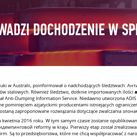
WADZI DOCHODZENIE W SP
 nauki w Australii, poinformował o nadchodzących śledztwach. А
bów stalowych. Również śledztwo, dotknie importowanych ilości
ział Anti-Dumping Information Service. Niedawno utworzona ADIS
ne pominięciem azjatyckimi producentami istniejących ogranicze
zostaną zaproponowane rozwiązania dotyczące zwalczania злон
 kwietnia 2016 roku. W tym samym czasie zostanie opublikowany
тидемпинговой reformy w kraju. Pierwszy etap został zrealizowan
firm. Są to przedsiębiorstwa, które nie chcą współpracować z 