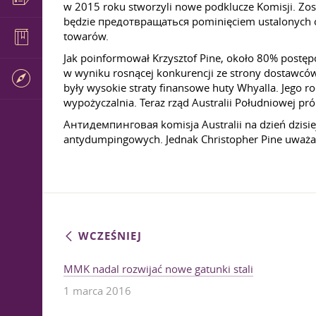
w 2015 roku stworzyli nowe podklucze Komisji. Zo
będzie предотвращаться pominięciem ustalonych opł
towarów.
Jak poinformował Krzysztof Pine, około 80% postęp
w wyniku rosnącej konkurencji ze strony dostawcó
były wysokie straty finansowe huty Whyalla. Jego 
wypożyczalnia. Teraz rząd Australii Południowej p
Антидемпинговая komisja Australii na dzień dzisiej
antydumpingowych. Jednak Christopher Pine uważa, 
WCZEŚNIEJ
MMK nadal rozwijać nowe gatunki stali
1 marca 2016