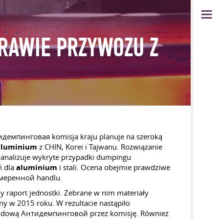
RAWIE PRZYWOZU Z
нтидемпинговая komisja kraju planuje na szeroką
aluminium
z CHIN, Korei i Tajwanu. Rozwiązanie
 analizuje wykryte przypadki dumpingu
ń dla
aluminium
i stali. Ocena obejmie prawdziwe
амеренной handlu.
 raport jednostki. Zebrane w nim materiały
y w 2015 roku. W rezultacie nastąpiło
narodową Антидемпинговой przez komisję. Również