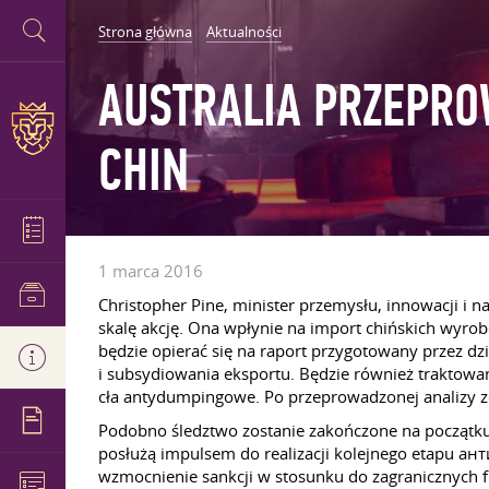
Strona główna
Aktualności
AUSTRALIA PRZEPRO
CHIN
1 marca 2016
Christopher Pine, minister przemysłu, innowacji i
skalę akcję. Ona wpłynie na import chińskich wyro
będzie opierać się na raport przygotowany przez d
i subsydiowania eksportu. Będzie również traktowa
cła antydumpingowe. Po przeprowadzonej analizy 
Podobno śledztwo zostanie zakończone na początku
posłużą impulsem do realizacji kolejnego etapu ан
wzmocnienie sankcji w stosunku do zagranicznych 