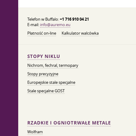
Telefon w Buffalo:
+1 716 910 04 21
E-mail:
info@auremo.eu
Płatność on-line
Kalkulator walcówka
STOPY NIKLU
Nichrom, fechral, termopary
Stopy precyzyjne
Europejskie stale specjalne
Stale specjalne GOST
RZADKIE I OGNIOTRWAŁE METALE
Wolfram