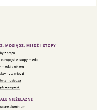
Z, MOSIĄDZ, MIEDŹ I STOPY
by z brązu
 europejskie, stopy miedzi
 miedzi z niklem
ukty huty miedzi
by z mosiądzu
dz europejski
ALE NIEŻELAZNE
owane aluminium