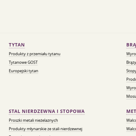
TYTAN
BRĄ
Produkty z przemiału tytanu
Wyro
Tytanowe GOST
Brązy
Europejski tytan
Stopy
Prod
Wyro
Mosią
STAL NIERDZEWNA I STOPOWA
MET
Proszki metali nieżelaznych
Walc
Produkty młynarskie ze stali nierdzewnej
Walc