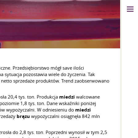
ne. Przedsiębiorstwo mógł save ilości
a sytuacja pozostawia wiele do życzenia. Tak
ać netto sprzedaże produktów. Trend zaobserwowano
ła 20,4 tys. ton. Produkcja
miedzi
walcowane
ziomie 1,8 tys. ton. Dane wskaźniki poniżej
jów wypożyczalni. W odniesieniu do
miedzi
przedaży
brązu
wypożyczalni osiągnęła 842 mln
sła do 2,8 tys. ton. Poprzedni wynosił w tym 2,5