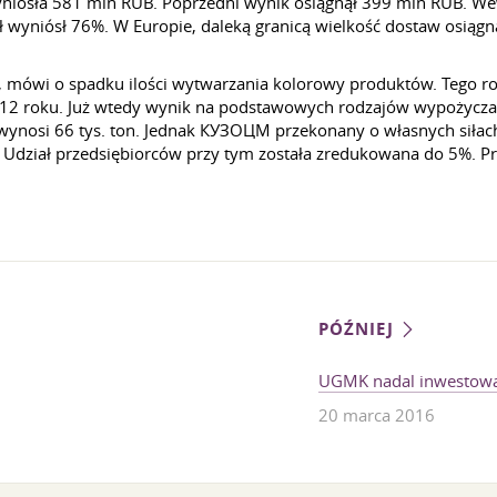
wyniosła 581 mln RUB. Poprzedni wynik osiągnął 399 mln RUB. 
ał wyniósł 76%. W Europie, daleką granicą wielkość dostaw osiągn
 mówi o spadku ilości wytwarzania kolorowy produktów. Tego rod
2012 roku. Już wtedy wynik na podstawowych rodzajów wypożycz
k wynosi 66 tys. ton. Jednak КУЗОЦМ przekonany o własnych siłach
 Udział przedsiębiorców przy tym została zredukowana do 5%. P
PÓŹNIEJ
UGMK nadal inwestow
20 marca 2016