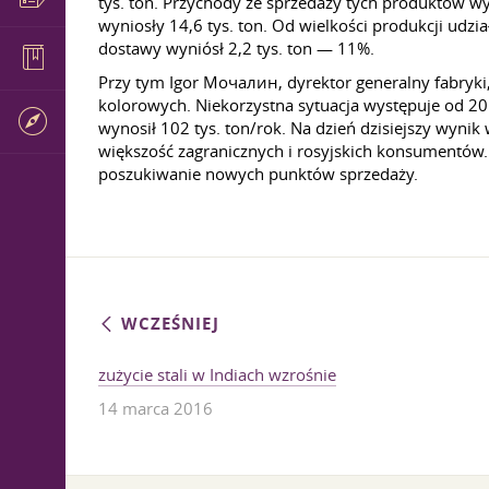
tys. ton. Przychody ze sprzedaży tych produktów 
wyniosły 14,6 tys. ton. Od wielkości produkcji udzi
dostawy wyniósł 2,2 tys. ton — 11%.
Przy tym Igor Мочалин, dyrektor generalny fabryki,
kolorowych. Niekorzystna sytuacja występuje od 
wynosił 102 tys. ton/rok. Na dzień dzisiejszy wyni
większość zagranicznych i rosyjskich konsumentów.
poszukiwanie nowych punktów sprzedaży.
WCZEŚNIEJ
zużycie stali w Indiach wzrośnie
14 marca 2016