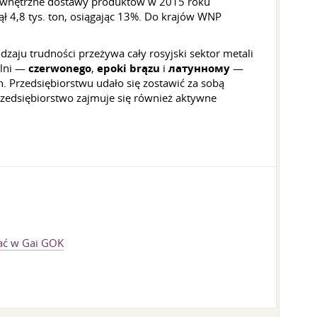
Wewnętrzne dostawy produktów w 2015 roku
ął 4,8 tys. ton, osiągając 13%. Do krajów WNP
zaju trudności przeżywa cały rosyjski sektor metali
alni —
czerwonego
,
epoki brązu
i
латунному
—
. Przedsiębiorstwu udało się zostawić za sobą
rzedsiębiorstwo zajmuje się również aktywne
ać w Gai GOK