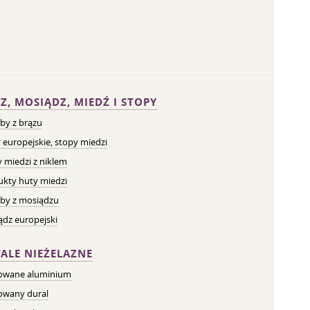
Z, MOSIĄDZ, MIEDŹ I STOPY
by z brązu
 europejskie, stopy miedzi
 miedzi z niklem
ukty huty miedzi
by z mosiądzu
dz europejski
ALE NIEŻELAZNE
owane aluminium
owany dural