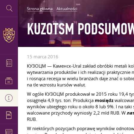
Strona główna
Aktualności
KUZOTSM PODSUMOW
15 marca 2016
КУЗОЦМ — Каменск-Ural zakład obróbki metali kolo
wytwarzania produktów i ich realizacji praktycznie
i rosnąca recesja w wielu branżach daje znać o so
na tle wzrostu kursów walut.
W ogóle КУЗОЦМ produkował w 2015 roku 19,4 tys. t
osiągnęła 4,9 tys. ton. Produkcja
mosiądz
walcowane
wyników ubiegłego roku o około 8 lub 9%. I na tak
walcowane przychody wyniosły 2,2 mld RUB. W
ла
RUB.
W niektórych pozycjach poprawę wyników odnotowan