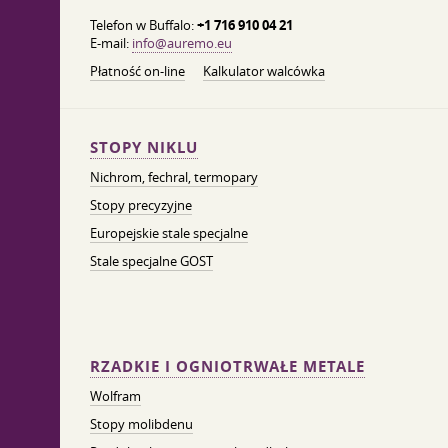
Telefon w Buffalo:
+1 716 910 04 21
E-mail:
info@auremo.eu
Płatność on-line
Kalkulator walcówka
STOPY NIKLU
Nichrom, fechral, termopary
Stopy precyzyjne
Europejskie stale specjalne
Stale specjalne GOST
RZADKIE I OGNIOTRWAŁE METALE
Wolfram
Stopy molibdenu