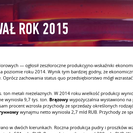
AŁ ROK 2015
rowych — ogłosił zeszłoroczne produkcyjno-wskaźniki ekonomicz
 na poziomie roku 2014. Wynik tym bardziej godny, że ekonomiczn
bie. Oprócz zachowania status quo przedsiębiorstwo mógł wzrast
on metali nieżelaznych. W 2014 roku wielkość produkcji wynios
 wyniosła 9,7 tys. ton.
Brązowy
wypożyczalnia wystawiono na po
i sam procent wzrosła przychody ze sprzedaży określonych rodza
тунному
wynajmu netto wyniosła 2,7 mld RUB. Przychody ze s
o w dwóch kierunkach. Roczna produkcja pudry i proszków wzro