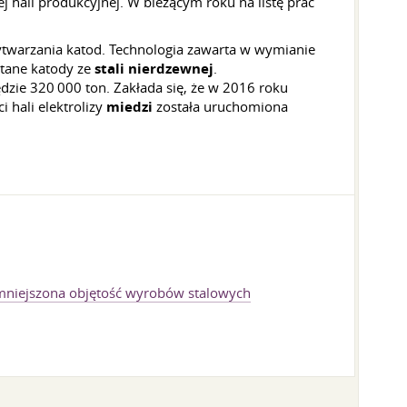
 hali produkcyjnej. W bieżącym roku na listę prac
wytwarzania katod. Technologia zawarta w wymianie
stane katody ze
stali nierdzewnej
.
zie 320 000 ton. Zakłada się, że w 2016 roku
 hali elektrolizy
miedzi
została uruchomiona
niejszona objętość wyrobów stalowych