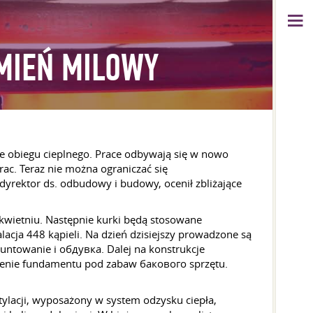
MIEŃ MILOWY
e obiegu cieplnego. Prace odbywają się w nowo
ac. Teraz nie można ograniczać się
yrektor ds. odbudowy i budowy, ocenił zbliżające
kwietniu. Następnie kurki będą stosowane
ja 448 kąpieli. Na dzień dzisiejszy prowadzone są
untowanie i обдувка. Dalej na konstrukcje
jenie fundamentu pod zabaw бакового sprzętu.
ylacji, wyposażony w system odzysku ciepła,