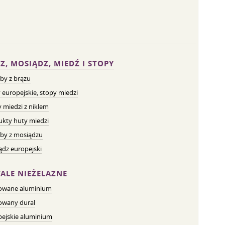
Z, MOSIĄDZ, MIEDŹ I STOPY
by z brązu
 europejskie, stopy miedzi
 miedzi z niklem
ukty huty miedzi
by z mosiądzu
dz europejski
ALE NIEŻELAZNE
owane aluminium
owany dural
pejskie aluminium