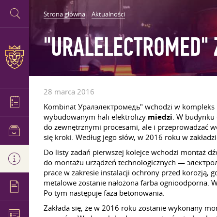
Strona główna
Aktualności
"URALELECTROMED"
28 marca 2016
Kombinat Уралэлектромедь" wchodzi w kompleks hut
wybudowanym hali elektrolizy
miedzi
. W budynku 
do zewnętrznymi procesami, ale i przeprowadzać w
się kroki. Według jego słów, w 2016 roku w zakładz
Do listy zadań pierwszej kolejce wchodzi montaż 
do montażu urządzeń technologicznych — электроли
prace w zakresie instalacji ochrony przed korozją
metalowe zostanie nałożona farba ognioodporna. 
Po tym następuje faza betonowania.
Zakłada się, że w 2016 roku zostanie wykonany mo