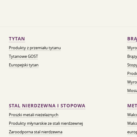
TYTAN
BRĄ
Produkty z przemiału tytanu
Wyro
Tytanowe GOST
Brązy
Europejski tytan
Stopy
Prod
Wyro
Mosią
STAL NIERDZEWNA I STOPOWA
MET
Proszki metali nieżelaznych
Walc
Produkty młynarskie ze stali nierdzewnej
Walc
Żaroodporna stal nierdzewna
euro