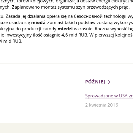
ych, torów kolejowych, organizacja dostaw energii elektrycznej
znych. Zaplanowano montaż systemu szyn przewodzących prąd.
u. Zasada jej działania opiera się na безосновной technologii 
лизе osadza się
miedź
. Zamiast takich podstaw zostaną wykorzy
ukcyjna do produkcji katody
miedzi
wzrośnie. Roczna wynosić będ
e inwestycyjny ilość osiągnie 4,6 mld RUB. W pierwszej kolejności
,4 mld RUB.
PÓŹNIEJ
Sprowadzone w USA zm
2 kwietnia 2016