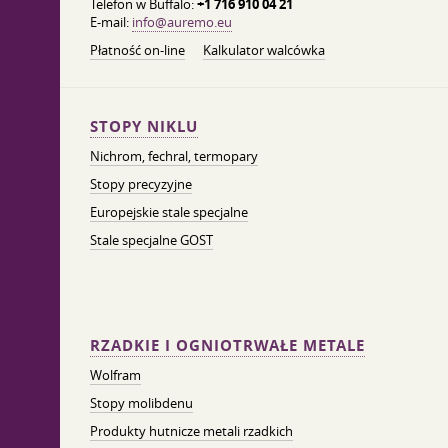
Telefon w Buffalo:
+1 716 910 04 21
E-mail:
info@auremo.eu
Płatność on-line
Kalkulator walcówka
STOPY NIKLU
Nichrom, fechral, termopary
Stopy precyzyjne
Europejskie stale specjalne
Stale specjalne GOST
RZADKIE I OGNIOTRWAŁE METALE
Wolfram
Stopy molibdenu
Produkty hutnicze metali rzadkich