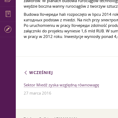
zaworów. W planach budowa rurociągów technologiczn
wejdzie boczna wanny rurociągów z tworzyw sztuc
Budowa ІІочереди hali rozpoczęto w lipcu 2014 rok
катодных podstaw z miedzi. Na nich przy электро
Po uruchomieniu w pracy ІІочереди zdolność prod
załączniki do projektu wyniesie 1,6 mld RUB. W sumi
w pracy w 2012 roku. Inwestycje wyniosły ponad 4
WCZEŚNIEJ
Sektor Miedź zyska względną równowagę
27 marca 2016