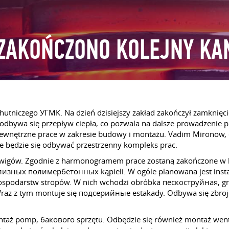
 ZAKOŃCZONO KOLEJNY KA
niczego УГМК. Na dzień dzisiejszy zakład zakończył zamknięci
odbywa się przepływ ciepła, co pozwala na dalsze prowadzenie pr
ewnętrzne prace w zakresie budowy i montażu. Vadim Mironow, d
ie będzie się odbywać przestrzenny kompleks prac.
dźwigów. Zgodnie z harmonogramem prace zostaną zakończone w 
зных полимербетонных kąpieli. W ogóle planowana jest instalac
, gospodarstw stropów. W nich wchodzi obróbka пескоструйная, gr
Wraz z tym montuje się подсерийные estakady. Odbywa się zbro
ntaż pomp, бакового sprzętu. Odbędzie się również montaż went