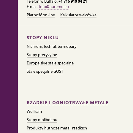
Telefon w Buffalo:
+1 716 910 04 21
E-mail:
info@auremo.eu
Płatność on-line
Kalkulator walcówka
STOPY NIKLU
Nichrom, fechral, termopary
Stopy precyzyjne
Europejskie stale specjalne
Stale specjalne GOST
RZADKIE I OGNIOTRWAŁE METALE
Wolfram
Stopy molibdenu
Produkty hutnicze metali rzadkich