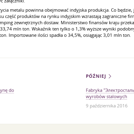
 załączniki.
cia metalu powinna obejmować indyjska produkcja. Co będzie, je
część produktów na rynku indyjskim wzrastają zagraniczne firmy
mping zewnętrznych dostaw. Ministerstwo finansów kraju przekaz
ła 33,74 mln ton. Wskaźnik ten tylko o 1,3% wyższe wyniki podob
on. Importowane ilości spadła o 34,5%, osiągając 3,01 mln ton.
PÓŹNIEJ
zynę do
Fabryka "Электростал
wyrobów stalowych
9 października 2016