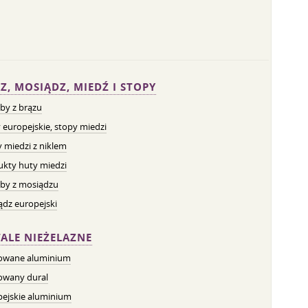
Z, MOSIĄDZ, MIEDŹ I STOPY
by z brązu
 europejskie, stopy miedzi
 miedzi z niklem
ukty huty miedzi
by z mosiądzu
dz europejski
ALE NIEŻELAZNE
owane aluminium
owany dural
pejskie aluminium