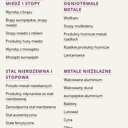
MIEDŹ I STOPY
OGNIOTRWAŁE
METALE
Wyroby z brązu
Wolfram
Brązy europejskie, stopy
miedzi
Stopy molibdenu
Stopy miedzi z niklem
Produkty hutnicze metali
rzadkich
Produkty huty miedzi
Rzadkie produkty hutnicze
Wyroby z mosiądzu
Lantanowce
Mosiądz europejski
STAL NIERDZEWNA I
METALE NIEŻELAZNE
STOPOWA
Walcowane aluminium
Proszki metali nieżelaznych
Walcowany dural
Produkty młynarskie ze stali
europejskie aluminium
nierdzewnej
Babbity
Żaroodporna stal nierdzewna
Lutować
Stal austenityczna
Cyna
Stale ferrytyczne
Ołów