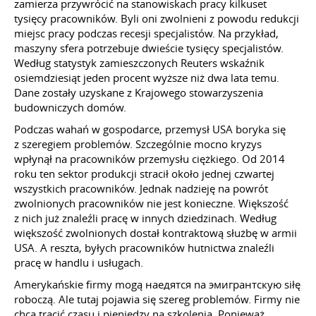
zamierza przywrócić na stanowiskach pracy kilkuset
tysięcy pracowników. Byli oni zwolnieni z powodu redukcji
miejsc pracy podczas recesji specjalistów. Na przykład,
maszyny sfera potrzebuje dwieście tysięcy specjalistów.
Według statystyk zamieszczonych Reuters wskaźnik
osiemdziesiąt jeden procent wyższe niż dwa lata temu.
Dane zostały uzyskane z Krajowego stowarzyszenia
budowniczych domów.
Podczas wahań w gospodarce, przemysł USA boryka się
z szeregiem problemów. Szczególnie mocno kryzys
wpłynął na pracowników przemysłu ciężkiego. Od 2014
roku ten sektor produkcji stracił około jednej czwartej
wszystkich pracowników. Jednak nadzieję na powrót
zwolnionych pracowników nie jest konieczne. Większość
z nich już znaleźli pracę w innych dziedzinach. Według
większość zwolnionych dostał kontraktową służbę w armii
USA. A reszta, byłych pracowników hutnictwa znaleźli
pracę w handlu i usługach.
Amerykańskie firmy mogą наедятся na эмигрантскую siłę
roboczą. Ale tutaj pojawia się szereg problemów. Firmy nie
chcą tracić czasu i pieniędzy na szkolenia. Ponieważ