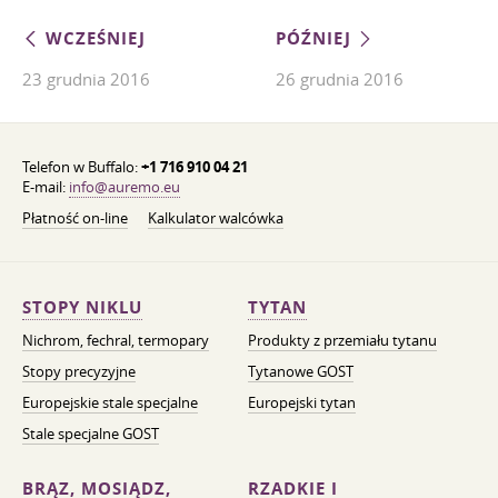
WCZEŚNIEJ
PÓŹNIEJ
23 grudnia 2016
26 grudnia 2016
Telefon w Buffalo:
+1 716 910 04 21
E-mail:
info@auremo.eu
Płatność on-line
Kalkulator walcówka
STOPY NIKLU
TYTAN
Nichrom, fechral, termopary
Produkty z przemiału tytanu
Stopy precyzyjne
Tytanowe GOST
Europejskie stale specjalne
Europejski tytan
Stale specjalne GOST
BRĄZ, MOSIĄDZ,
RZADKIE I