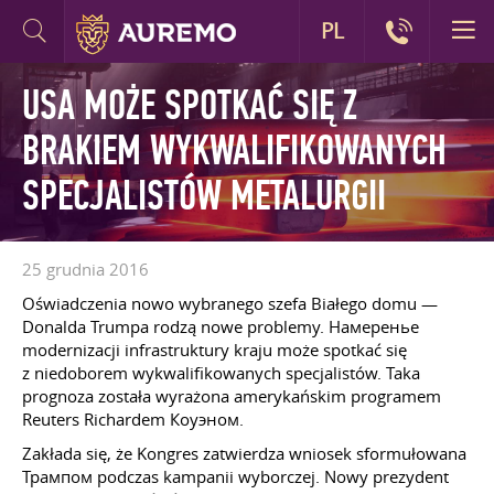
PL
USA MOŻE SPOTKAĆ SIĘ Z
BRAKIEM WYKWALIFIKOWANYCH
SPECJALISTÓW METALURGII
25 grudnia 2016
Oświadczenia nowo wybranego szefa Białego domu —
Donalda Trumpa rodzą nowe problemy. Намеренье
modernizacji infrastruktury kraju może spotkać się
z niedoborem wykwalifikowanych specjalistów. Taka
prognoza została wyrażona amerykańskim programem
Reuters Richardem Коуэном.
Zakłada się, że Kongres zatwierdza wniosek sformułowana
Трампом podczas kampanii wyborczej. Nowy prezydent