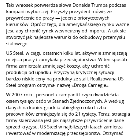
Taki wniosek potwierdza słowa Donalda Trumpa podczas
kampanii wyborczej. Przyszły prezydent mówił, że
przywrócenie do pracy — jeden z priorytetowych
kierunków. Oprócz tego, dla amerykańskiego rynku ważne
jest, aby chronić rynek wewnętrzny od importu. A tak się
stworzyć jak najlepsze warunki do odbudowy przemysłu
stalowego.
US Steel, w ciągu ostatnich kilku lat, aktywnie zmniejszają
miejsca pracy i zamykała przedsiębiorstwa. W ten sposób
firma zamierzała zmniejszyć koszty, aby uchronić
produkcja od upadku. Przyczyną krytycznej sytuacji —
bardzo niskie ceny na produkty ze stali. Realizowana US
Steel program otrzymał nazwę «Droga Carnegie».
W 2007 roku, personelu kampanii liczyła dwadzieścia
osiem tysięcy osób w Stanach Zjednoczonych. A według
danych na koniec grudnia ubiegłego roku liczba
pracowników zmniejszyła się do 21 tysięcy. Teraz, strategia
firmy skierowana jest jak najszybsze przywrócenie dane
sprzed kryzysu. US Steel w najbliższych latach zamierza
inwestować w modernizację przedsiębiorstw. Otrzymać