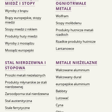
MIEDŹ I STOPY
OGNIOTRWAŁE
METALE
Wyroby z brązu
Wolfram
Brązy europejskie, stopy
miedzi
Stopy molibdenu
Stopy miedzi z niklem
Produkty hutnicze metali
rzadkich
Produkty huty miedzi
Rzadkie produkty hutnicze
Wyroby z mosiądzu
Lantanowce
Mosiądz europejski
STAL NIERDZEWNA I
METALE NIEŻELAZNE
STOPOWA
Walcowane aluminium
Proszki metali nieżelaznych
Walcowany dural
Produkty młynarskie ze stali
europejskie aluminium
nierdzewnej
Babbity
Żaroodporna stal nierdzewna
Lutować
Stal austenityczna
Cyna
Stale ferrytyczne