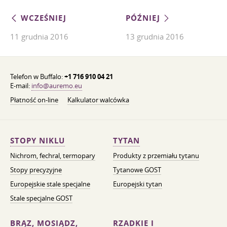
WCZEŚNIEJ
PÓŹNIEJ
11 grudnia 2016
13 grudnia 2016
Telefon w Buffalo:
+1 716 910 04 21
E-mail:
info@auremo.eu
Płatność on-line
Kalkulator walcówka
STOPY NIKLU
TYTAN
Nichrom, fechral, termopary
Produkty z przemiału tytanu
Stopy precyzyjne
Tytanowe GOST
Europejskie stale specjalne
Europejski tytan
Stale specjalne GOST
BRĄZ, MOSIĄDZ,
RZADKIE I