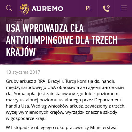
PL
USA WPROWADZA CŁA
ANTYDUMPINGOWE DLA TRZECH
KRAJÓW
13 stycznia 2017
Gruby arkusz z RPA, Brazylii, Turcji komisja ds. handlu
międzynarodowego USA обложила антидемпинговыми
cła. Suma opłat jest zainstalowany zgodnie z poziomem
marży ustalonej poziomu ustalonego przez Departament
handlu Usa. Według wniosków arkusz, zawieziony z trzech,
wyżej wymienionych krajów, wyrządził znaczne szkody
w gospodarce kraju.
W listopadzie ubiegłego roku pracownicy Ministerstwa