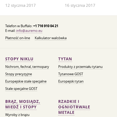
12 stycznia 2017
16 stycznia 2017
Telefon w Buffalo:
+1 716 910 04 21
E-mail:
info@auremo.eu
Płatność on-line
Kalkulator walcówka
STOPY NIKLU
TYTAN
Nichrom, fechral, termopary
Produkty z przemiału tytanu
Stopy precyzyjne
Tytanowe GOST
Europejskie stale specjalne
Europejski tytan
Stale specjalne GOST
BRĄZ, MOSIĄDZ,
RZADKIE I
MIEDŹ I STOPY
OGNIOTRWAŁE
METALE
Wyroby z brązu