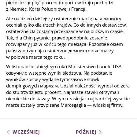
pięćdziesiąt pięć procent importu w kraju pochodzi
z Niemiec, Korei Południowej i Francji.
Ale na dzień dzisiejszy ostatecznie marżę na демпингу
oceniali tylko dla trzech krajów. Co do innych dostawców,
ostateczne cła zostaną przekazane w najbliższym czasie.
Tak, dla Chin pytanie, prawdopodobnie zostanie
rozwiązany już w końcu tego miesiąca. Pozostałe osiem
państw otrzymają ostateczne демпинговые marży
w połowie marca tego roku.
W listopadzie ubiegłego roku Ministerstwo handlu USA
озвучило wstępne wyniki śledztwa. Na podstawie
wyników zostały wydane tymczasowe stawki
dumpingowych маржам. Udział należności wynosi od zera
do stu trzydziestu procent. Najniższe stawki otrzymali
niemieckie dostawcy. W tym czasie jak najbardziej wysokie
marże zostały przypisane Marcegaglia — włoskiej firmy.
WCZEŚNIEJ
PÓŹNIEJ