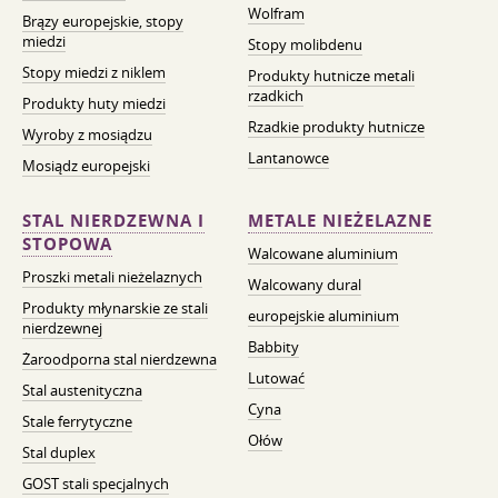
Wolfram
Brązy europejskie, stopy
miedzi
Stopy molibdenu
Stopy miedzi z niklem
Produkty hutnicze metali
rzadkich
Produkty huty miedzi
Rzadkie produkty hutnicze
Wyroby z mosiądzu
Lantanowce
Mosiądz europejski
STAL NIERDZEWNA I
METALE NIEŻELAZNE
STOPOWA
Walcowane aluminium
Proszki metali nieżelaznych
Walcowany dural
Produkty młynarskie ze stali
europejskie aluminium
nierdzewnej
Babbity
Żaroodporna stal nierdzewna
Lutować
Stal austenityczna
Cyna
Stale ferrytyczne
Ołów
Stal duplex
GOST stali specjalnych