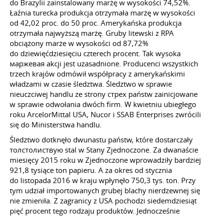
do Brazylii zainstalowany marżę w wysokości 74,52%.
Łaźnia turecka produkcja otrzymała marżę w wysokości
od 42,02 proc. do 50 proc. Amerykańska produkcja
otrzymała najwyższą marżę. Gruby litewski z RPA
obciążony marże w wysokości od 87,72%
do dziewięćdziesięciu czterech procent. Tak wysoka
маржевая akcji jest uzasadnione. Producenci wszystkich
trzech krajów odmówił współpracy z amerykańskimi
władzami w czasie śledztwa. Śledztwo w sprawie
nieuczciwej handlu ze strony стрех państw zainicjowane
w sprawie odwołania dwóch firm. W kwietniu ubiegłego
roku ArcelorMittal USA, Nucor i SSAB Enterprises zwrócili
się do Ministerstwa handlu.
Śledztwo dotknęło dwunastu państw, które dostarczały
толстолиствую stal w Stany Zjednoczone. Za dwanaście
miesięcy 2015 roku w Zjednoczone wprowadziły bardziej
921,8 tysiące ton papieru. A za okres od stycznia
do listopada 2016 w kraju wpłynęło 750,3 tys. ton. Przy
tym udział importowanych grubej blachy nierdzewnej się
nie zmieniła. Z zagranicy z USA pochodzi siedemdziesiąt
pięć procent tego rodzaju produktów. Jednocześnie