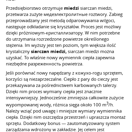
Przedsiębiorstwo otrzymuje
miedzi
siarczan miedzi,
przetwarza zużyte медеэлектролитные roztwory. Zabieg
przeprowadzany jest metodą odparowywania wilgoci,
następuje odkładanie się kryształów. Proces jest możliwy
dzięki próżniowym-кристаллизатору. W nim potrzebne
do utrzymania rozrzedzone powietrze określonego
stężenia. Im wyższy jest ten poziom, tym większa ilość
krystaliczny
siarczan miedzi,
siarczan miedzi można
uzyskać. To właśnie nowy wymiennik ciepła zapewnia
niezbędne разреженность powietrza.
Jeśli porównać nowy napędzany z кожухо-rogu sprzętem,
korzyści są niezaprzeczalne. Ciepło z pary do cieczy jest
przekazywana za pośrednictwem karbowanych talerzy.
Dzięki nim proces wymiany ciepła jest znacznie
intensywniejszy. Jednocześnie zmniejsza całkowite zużycie
3
wypompowanej wody, różnica sięga około 100 m
/h.
Należy wziąć pod uwagę i mniejsze wymiary wymiennika
ciepła. Dzięki nim oszczędza przestrzeń i upraszcza montaż
sprzętu. Dodatkowy bonus — zautomatyzowany system
zarządzania wdrożony w zakładzie. Jej celem jest