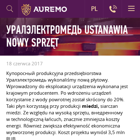
PL
УРАЛЭЛЕКТРОМЕДЬ USTANAWIA
NOWY SPRZĘT
18 czerwca 2017
Купоросный produkcyjna przedsiębiorstwa
Уралэлектромедь wykonaliśmy nową płytowy.
Wprowadzony do eksploatacji urządzenia wykonana jest
krajowym producentem. Po wdrożeniu urządzeń
korzystanie z wody powrotnej został skrócony do 20%.
Taki płyn korzystają przy produkcji
miedzi,
siarczan
miedzi. Ze względu na wysoką sprzętu, внедренному
w technologiczną łańcuch, znacznie zmniejsza koszty
energii. Również zwiększa efektywność ekonomiczna
wytworzonej produkcji. Koszt projektu wyniósł 3,5 mln
RUB.