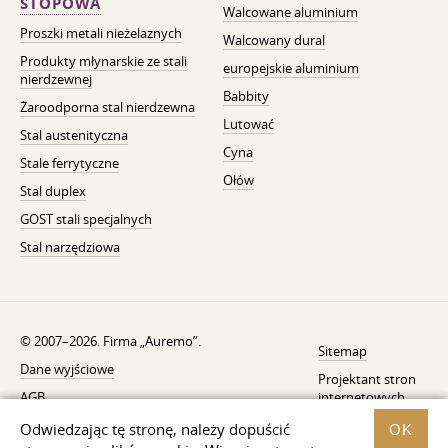
STOPOWA
Walcowane aluminium
Proszki metali nieżelaznych
Walcowany dural
Produkty młynarskie ze stali
europejskie aluminium
nierdzewnej
Babbity
Żaroodporna stal nierdzewna
Lutować
Stal austenityczna
Cyna
Stale ferrytyczne
Ołów
Stal duplex
GOST stali specjalnych
Stal narzędziowa
© 2007–2026. Firma „Auremo”.
Sitemap
Dane wyjściowe
Projektant stron
AGB
internetowych
—
Fresh
Powiadomienie o wycofaniu
Odwiedzając tę ​​stronę, należy dopuścić
OK