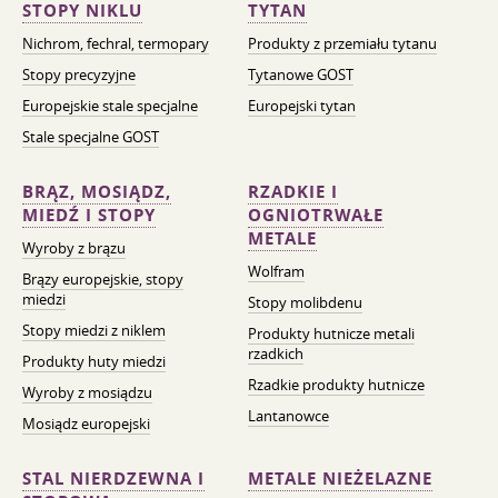
STOPY NIKLU
TYTAN
Nichrom, fechral, termopary
Produkty z przemiału tytanu
Stopy precyzyjne
Tytanowe GOST
Europejskie stale specjalne
Europejski tytan
Stale specjalne GOST
BRĄZ, MOSIĄDZ,
RZADKIE I
MIEDŹ I STOPY
OGNIOTRWAŁE
METALE
Wyroby z brązu
Wolfram
Brązy europejskie, stopy
miedzi
Stopy molibdenu
Stopy miedzi z niklem
Produkty hutnicze metali
rzadkich
Produkty huty miedzi
Rzadkie produkty hutnicze
Wyroby z mosiądzu
Lantanowce
Mosiądz europejski
STAL NIERDZEWNA I
METALE NIEŻELAZNE