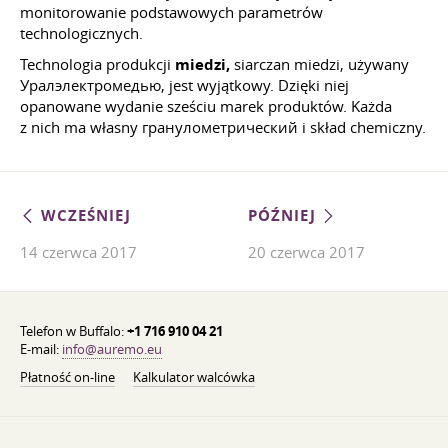
monitorowanie podstawowych parametrów
technologicznych.
Technologia produkcji
miedzi,
siarczan miedzi, używany
Уралэлектромедью, jest wyjątkowy. Dzięki niej
opanowane wydanie sześciu marek produktów. Każda
z nich ma własny гранулометрический i skład chemiczny.
WCZEŚNIEJ
PÓŹNIEJ
14 czerwca 2017
20 czerwca 2017
Telefon w Buffalo:
+1 716 910 04 21
E-mail:
info@auremo.eu
Płatność on-line
Kalkulator walcówka