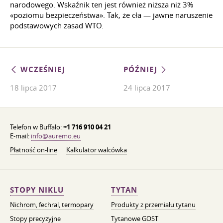
narodowego. Wskaźnik ten jest również niższa niż 3%
«poziomu bezpieczeństwa». Tak, że cła — jawne naruszenie
podstawowych zasad WTO.
WCZEŚNIEJ
PÓŹNIEJ
18 lipca 2017
24 lipca 2017
Telefon w Buffalo:
+1 716 910 04 21
E-mail:
info@auremo.eu
Płatność on-line
Kalkulator walcówka
STOPY NIKLU
TYTAN
Nichrom, fechral, termopary
Produkty z przemiału tytanu
Stopy precyzyjne
Tytanowe GOST