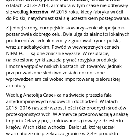
o latach 2013−2014, armatura w tym czasie nie odbywały
się według
kosztów
. W 2015 roku, kiedy fabryka wrócił
do Polski, natychmiast stał się uczestnikiem postępowania.
Z jednej strony, europejskie stowarzyszenie «Евроферт»
postanowiła dobrego celu. Była ulga działalności lokalnych
producentów. Jednak niemcy zignorowali rynek polski,
wraz z nadbałtyckim. Powód w wewnętrznych cenach
NIEMIEC — są one znacznie wyższe. W rezultacie,
na określone rynki zaczęła płynąć rosyjska produkcja.
I można wątpić w niskich kosztach ich towarów. Jednak
przeprowadzone śledztwo zostało dokończone
wprowadzeniem ceł wobec importowanej białoruskiej
armatury.
Według Anatolija Савенка na świecie przeszła fala
antydumpingowych sądowych i dochodzeń. W latach
2015−2016 nastąpił wzrost ilości różnorodnych środków
protekcjonistycznych. W Ameryce przeprowadzają analizę
importu żelazny pręt, traktowane są towary z dziesięciu
krajów. W ich skład wchodzi i Białoruś, której udział
w armaturze nie przekracza granicę w 2,4% produktu