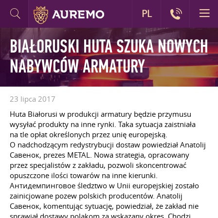
PL
BIAŁORUSKI HUTA SZUKA NOWYCH
NABYWCÓW ARMATURY
23 lipca 2017
Huta Białorusi w produkcji armatury będzie przymusu
wysyłać produkty na inne rynki. Taka sytuacja zaistniała
na tle opłat określonych przez unię europejską.
O nadchodzącym redystrybucji dostaw powiedział Anatolij
Савенок, prezes METAL. Nowa strategia, opracowany
przez specjalistów z zakładu, pozwoli skoncentrować
opuszczone ilości towarów na inne kierunki.
Антидемпинговое śledztwo w Unii europejskiej zostało
zainicjowane pozew polskich producentów. Anatolij
Савенок, komentując sytuację, powiedział, że zakład nie
sprawiał dostawy polakom za wskazany okres. Chodzi