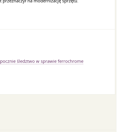
 przeznaczył na modernizację sprzętu.
zpocznie śledztwo w sprawie ferrochrome