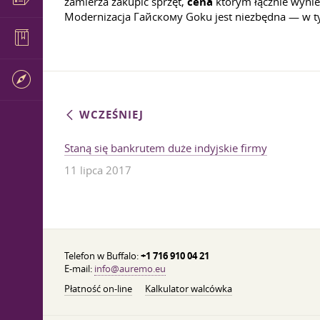
zamierza zakupić sprzęt,
cena
którym łącznie wynie
Modernizacja Гайскому Goku jest niezbędna — w ty
WCZEŚNIEJ
Staną się bankrutem duże indyjskie firmy
11 lipca 2017
Telefon w Buffalo:
+1 716 910 04 21
E-mail:
info@auremo.eu
Płatność on-line
Kalkulator walcówka