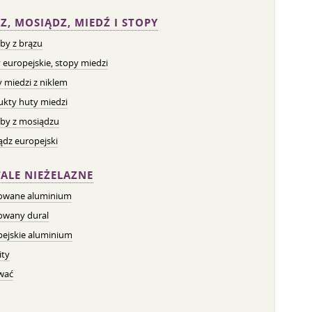
Z, MOSIĄDZ, MIEDŹ I STOPY
by z brązu
 europejskie, stopy miedzi
 miedzi z niklem
ukty huty miedzi
by z mosiądzu
dz europejski
ALE NIEŻELAZNE
owane aluminium
owany dural
pejskie aluminium
ity
wać