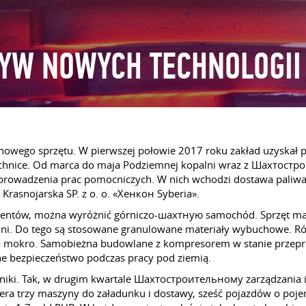
YW NOWYCH TECHNOLOGII
ego sprzętu. W pierwszej połowie 2017 roku zakład uzyskał po
echnice. Od marca do maja Podziemnej kopalni wraz z Шахтостр
prowadzenia prac pomocniczych. W nich wchodzi dostawa paliwa
Krasnojarska SP. z o. o. «Хенкон Syberia».
ucentów, można wyróżnić górniczo-шахтную samochód. Sprzęt m
 Do tego są stosowane granulowane materiały wybuchowe. Rów
na mokro. Samobieżna budowlane z kompresorem w stanie przep
ne bezpieczeństwo podczas pracy pod ziemią.
hniki. Tak, w drugim kwartale Шахтостроительному zarządzania i
 zawiera trzy maszyny do załadunku i dostawy, sześć pojazdów o 