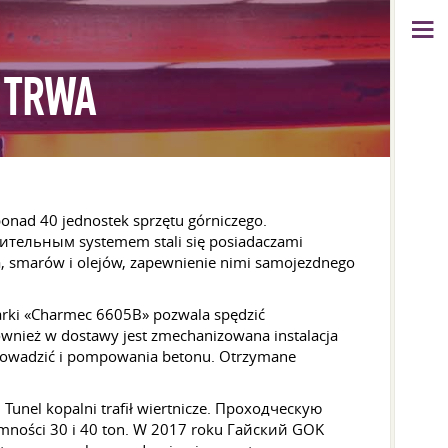
 TRWA
nad 40 jednostek sprzętu górniczego.
оительным systemem stali się posiadaczami
, smarów i olejów, zapewnienie nimi samojezdnego
arki «Charmec 6605В» pozwala spędzić
nież w dostawy jest zmechanizowana instalacja
rowadzić i pompowania betonu. Otrzymane
 Tunel kopalni trafił wiertnicze. Проходческую
pojemności 30 i 40 ton. W 2017 roku Гайский GOK