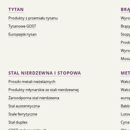
TYTAN
BRĄ
Produkty z przemiału tytanu
Wyro
Tytanowe GOST
Brązy
Europejski tytan
Stopy
Prod
Wyro
Mosią
STAL NIERDZEWNA I STOPOWA
MET
Proszki metali nieżelaznych
Walc
Produkty młynarskie ze stali nierdzewnej
Walc
Żaroodporna stal nierdzewna
euro
Stal austenityczna
Babb
Stale ferrytyczne
Luto
Stal duplex
Cyna