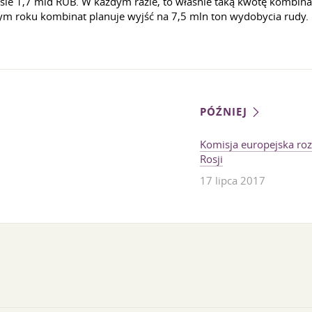
sie 1,7 mld RUB. W każdym razie, to właśnie taką kwotę kombinat
m roku kombinat planuje wyjść na 7,5 mln ton wydobycia rudy.
PÓŹNIEJ
Komisja europejska ro
Rosji
17 lipca 2017