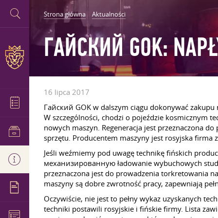
Strona główna
Aktualności
ГАЙСКИЙ GOK: NAPŁ
16 lipca 2017
Гайский GOK w dalszym ciągu dokonywać zakupu now
W szczególności, chodzi o pojeździe kosmicznym t
nowych maszyn. Regeneracja jest przeznaczona do 
sprzętu. Producentem maszyny jest rosyjska firma z 
Jeśli weźmiemy pod uwagę technikę fińskich prod
механизированную ładowanie wybuchowych studni.
przeznaczona jest do prowadzenia torkretowania 
maszyny są dobre zwrotność pracy, zapewniają peł
Oczywiście, nie jest to pełny wykaz uzyskanych tec
techniki postawili rosyjskie i fińskie firmy. Lista