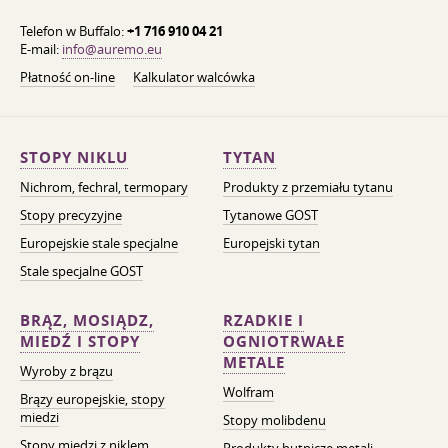
Telefon w Buffalo:
+1 716 910 04 21
E-mail:
info@auremo.eu
Płatność on-line
Kalkulator walcówka
STOPY NIKLU
TYTAN
Nichrom, fechral, termopary
Produkty z przemiału tytanu
Stopy precyzyjne
Tytanowe GOST
Europejskie stale specjalne
Europejski tytan
Stale specjalne GOST
BRĄZ, MOSIĄDZ,
RZADKIE I
MIEDŹ I STOPY
OGNIOTRWAŁE
METALE
Wyroby z brązu
Wolfram
Brązy europejskie, stopy
miedzi
Stopy molibdenu
Stopy miedzi z niklem