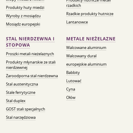
Produkty hutnicze metali
rzadkich
Produkty huty miedzi
Rzadkie produkty hutnicze
Wyroby z mosiądzu
Lantanowce
Mosiądz europejski
STAL NIERDZEWNA I
METALE NIEŻELAZNE
STOPOWA
Walcowane aluminium
Proszki metali nieżelaznych
Walcowany dural
Produkty młynarskie ze stali
europejskie aluminium
nierdzewnej
Babbity
Żaroodporna stal nierdzewna
Lutować
Stal austenityczna
Cyna
Stale ferrytyczne
Ołów
Stal duplex
GOST stali specjalnych
Stal narzędziowa