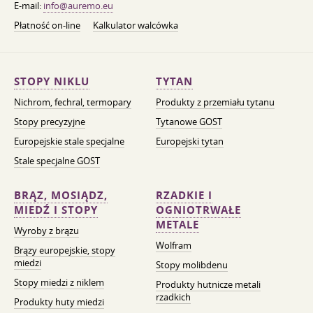
E-mail:
info@auremo.eu
Płatność on-line
Kalkulator walcówka
STOPY NIKLU
TYTAN
Nichrom, fechral, termopary
Produkty z przemiału tytanu
Stopy precyzyjne
Tytanowe GOST
Europejskie stale specjalne
Europejski tytan
Stale specjalne GOST
BRĄZ, MOSIĄDZ,
RZADKIE I
MIEDŹ I STOPY
OGNIOTRWAŁE
METALE
Wyroby z brązu
Wolfram
Brązy europejskie, stopy
miedzi
Stopy molibdenu
Stopy miedzi z niklem
Produkty hutnicze metali
rzadkich
Produkty huty miedzi