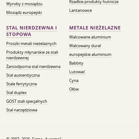
Rzadkie produkty hutnicze
Wyroby z mosiądzu
Lantanowce
Mosiądz europejski
STAL NIERDZEWNA I
METALE NIEŻELAZNE
STOPOWA
Walcowane aluminium
Proszki metali nieżelaznych
Walcowany dural
Produkty młynarskie ze stali
europejskie aluminium
nierdzewnej
Babbity
Żaroodporna stal nierdzewna
Lutować
Stal austenityczna
Cyna
Stale ferrytyczne
Ołów
Stal duplex
GOST stali specjalnych
Stal narzędziowa