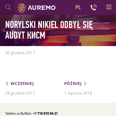
PL
NORYLSKI NIKIEL ODBYŁ SIĘ
AUDYT КИСМ
30 grudnia 2017
WCZEŚNIEJ
PÓŹNIEJ
28 grudnia 2017
1 stycznia 2018
Telefon w Buffalo:
+1 716 910 04 21