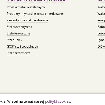
STAL NIERDZEWNA I STOPOWA
MET
Proszki metali nieżelaznych
Walc
Produkty młynarskie ze stali nierdzewnej
Walc
Żaroodporna stal nierdzewna
euro
Stal austenityczna
Babb
Stale ferrytyczne
Luto
Stal duplex
Cyna
GOST stali specjalnych
Ołów
Stal narzędziowa
okie. Więcej na temat naszej
polityki cookies
.