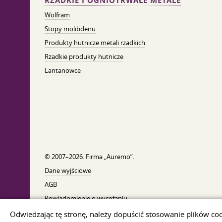
RZADKIE I OGNIOTRWAŁE METALE
Wolfram
Stopy molibdenu
Produkty hutnicze metali rzadkich
Rzadkie produkty hutnicze
Lantanowce
© 2007–2026. Firma „Auremo”.
Dane wyjściowe
AGB
Powiadomienie o wycofaniu
Ochrona danych
Odwiedzając tę ​​stronę, należy dopuścić stosowanie plików co