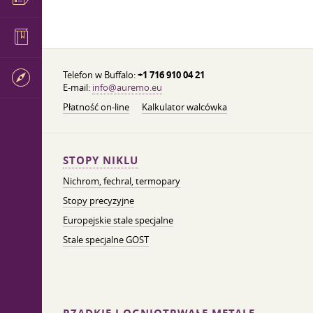
Telefon w Buffalo:
+1 716 910 04 21
E-mail:
info@auremo.eu
Płatność on-line
Kalkulator walcówka
STOPY NIKLU
Nichrom, fechral, termopary
Stopy precyzyjne
Europejskie stale specjalne
Stale specjalne GOST