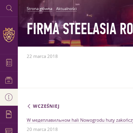
Strona główna
Aktualności
FIRMA STEELASIA R
22 marca 2018
WCZEŚNIEJ
W медеплавильном hali Nowogrodu huty zakończy
20 marca 2018