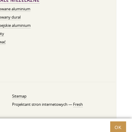
ALE NIEŻELAZNE
owane aluminium
owany dural
pejskie aluminium
ity
wać
Sitemap
Projektant stron internetowych —
Fresh
OK