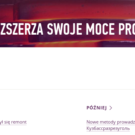
OZSZERZA SWOJE MOCE P
PÓŹNIEJ
ł się remont
Nowe metody prowadz
Кузбассразрезуголь