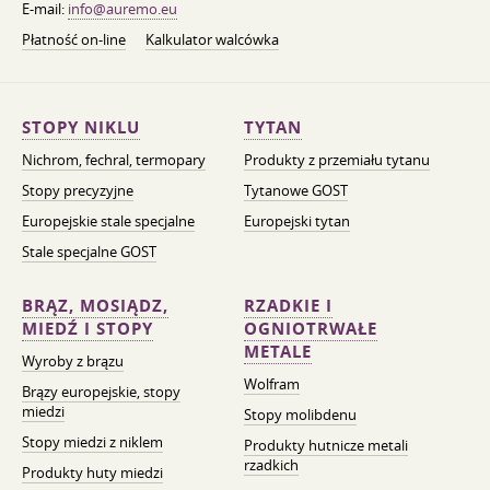
E-mail:
info@auremo.eu
Płatność on-line
Kalkulator walcówka
STOPY NIKLU
TYTAN
Nichrom, fechral, termopary
Produkty z przemiału tytanu
Stopy precyzyjne
Tytanowe GOST
Europejskie stale specjalne
Europejski tytan
Stale specjalne GOST
BRĄZ, MOSIĄDZ,
RZADKIE I
MIEDŹ I STOPY
OGNIOTRWAŁE
METALE
Wyroby z brązu
Wolfram
Brązy europejskie, stopy
miedzi
Stopy molibdenu
Stopy miedzi z niklem
Produkty hutnicze metali
rzadkich
Produkty huty miedzi