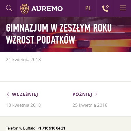
PL
GIMNAZJUM W ZESZŁYM ROKU
WZROST PODATKÓW
21 kwietnia 2018
WCZEŚNIEJ
PÓŹNIEJ
18 kwietnia 2018
25 kwietnia 2018
Telefon w Buffalo:
+1 716 910 04 21