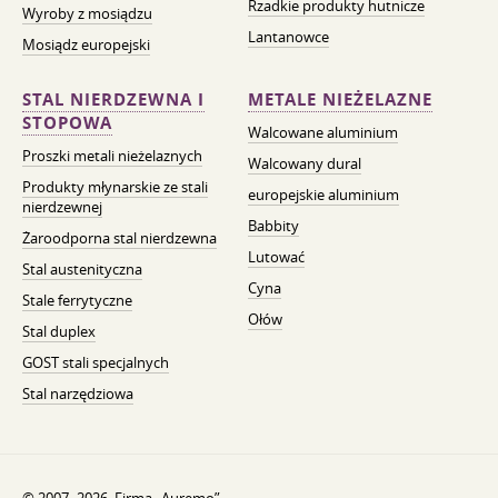
Rzadkie produkty hutnicze
Wyroby z mosiądzu
Lantanowce
Mosiądz europejski
STAL NIERDZEWNA I
METALE NIEŻELAZNE
STOPOWA
Walcowane aluminium
Proszki metali nieżelaznych
Walcowany dural
Produkty młynarskie ze stali
europejskie aluminium
nierdzewnej
Babbity
Żaroodporna stal nierdzewna
Lutować
Stal austenityczna
Cyna
Stale ferrytyczne
Ołów
Stal duplex
GOST stali specjalnych
Stal narzędziowa