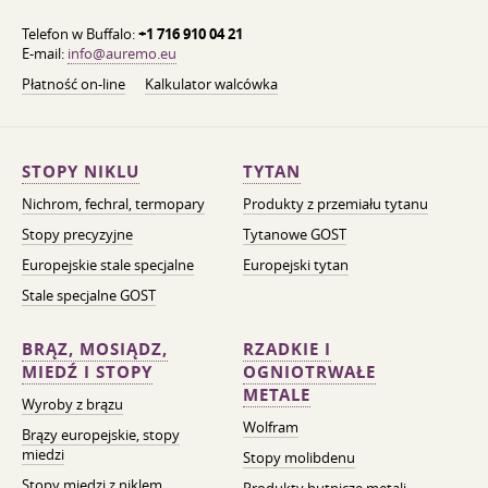
Telefon w Buffalo:
+1 716 910 04 21
E-mail:
info@auremo.eu
Płatność on-line
Kalkulator walcówka
STOPY NIKLU
TYTAN
Nichrom, fechral, termopary
Produkty z przemiału tytanu
Stopy precyzyjne
Tytanowe GOST
Europejskie stale specjalne
Europejski tytan
Stale specjalne GOST
BRĄZ, MOSIĄDZ,
RZADKIE I
MIEDŹ I STOPY
OGNIOTRWAŁE
METALE
Wyroby z brązu
Wolfram
Brązy europejskie, stopy
miedzi
Stopy molibdenu
Stopy miedzi z niklem