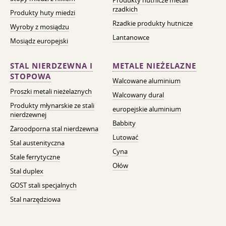
Produkty hutnicze metali
rzadkich
Produkty huty miedzi
Rzadkie produkty hutnicze
Wyroby z mosiądzu
Lantanowce
Mosiądz europejski
STAL NIERDZEWNA I
METALE NIEŻELAZNE
STOPOWA
Walcowane aluminium
Proszki metali nieżelaznych
Walcowany dural
Produkty młynarskie ze stali
europejskie aluminium
nierdzewnej
Babbity
Żaroodporna stal nierdzewna
Lutować
Stal austenityczna
Cyna
Stale ferrytyczne
Ołów
Stal duplex
GOST stali specjalnych
Stal narzędziowa