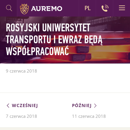
PL
ROSYJSKI UNIWERSYTET
TRANSPORTU I EWRAZ BĘDĄ
WSPÓŁPRACOWAĆ
9 czerwca 2018
WCZEŚNIEJ
PÓŹNIEJ
7 czerwca 2018
11 czerwca 2018