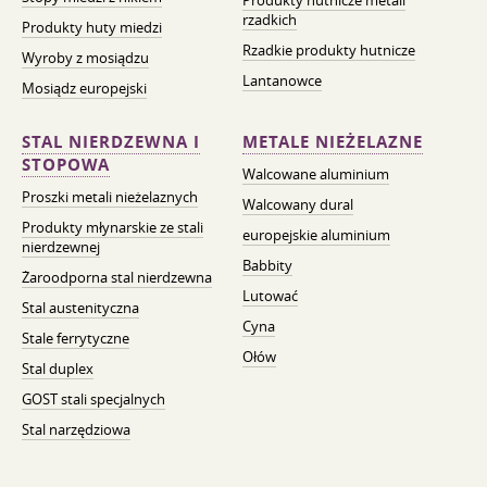
Produkty hutnicze metali
rzadkich
Produkty huty miedzi
Rzadkie produkty hutnicze
Wyroby z mosiądzu
Lantanowce
Mosiądz europejski
STAL NIERDZEWNA I
METALE NIEŻELAZNE
STOPOWA
Walcowane aluminium
Proszki metali nieżelaznych
Walcowany dural
Produkty młynarskie ze stali
europejskie aluminium
nierdzewnej
Babbity
Żaroodporna stal nierdzewna
Lutować
Stal austenityczna
Cyna
Stale ferrytyczne
Ołów
Stal duplex
GOST stali specjalnych
Stal narzędziowa