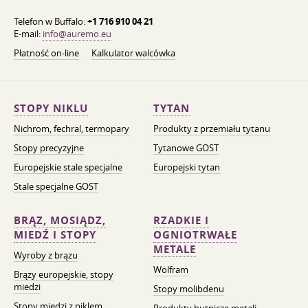
Telefon w Buffalo:
+1 716 910 04 21
E-mail:
info@auremo.eu
Płatność on-line
Kalkulator walcówka
STOPY NIKLU
TYTAN
Nichrom, fechral, termopary
Produkty z przemiału tytanu
Stopy precyzyjne
Tytanowe GOST
Europejskie stale specjalne
Europejski tytan
Stale specjalne GOST
BRĄZ, MOSIĄDZ,
RZADKIE I
MIEDŹ I STOPY
OGNIOTRWAŁE
METALE
Wyroby z brązu
Wolfram
Brązy europejskie, stopy
miedzi
Stopy molibdenu
Stopy miedzi z niklem