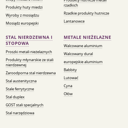
Produkty hutnicze metali
rzadkich
Produkty huty miedzi
Rzadkie produkty hutnicze
Wyroby z mosiądzu
Lantanowce
Mosiądz europejski
STAL NIERDZEWNA I
METALE NIEŻELAZNE
STOPOWA
Walcowane aluminium
Proszki metali nieżelaznych
Walcowany dural
Produkty młynarskie ze stali
europejskie aluminium
nierdzewnej
Babbity
Żaroodporna stal nierdzewna
Lutować
Stal austenityczna
Cyna
Stale ferrytyczne
Ołów
Stal duplex
GOST stali specjalnych
Stal narzędziowa