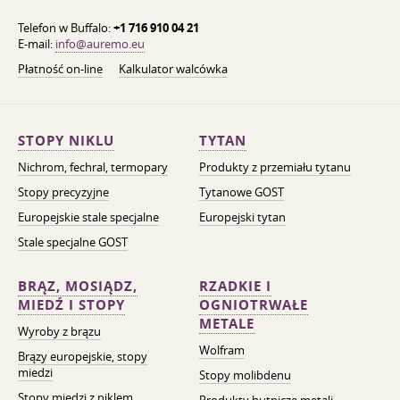
Telefon w Buffalo:
+1 716 910 04 21
E-mail:
info@auremo.eu
Płatność on-line
Kalkulator walcówka
STOPY NIKLU
TYTAN
Nichrom, fechral, termopary
Produkty z przemiału tytanu
Stopy precyzyjne
Tytanowe GOST
Europejskie stale specjalne
Europejski tytan
Stale specjalne GOST
BRĄZ, MOSIĄDZ,
RZADKIE I
MIEDŹ I STOPY
OGNIOTRWAŁE
METALE
Wyroby z brązu
Wolfram
Brązy europejskie, stopy
miedzi
Stopy molibdenu
Stopy miedzi z niklem