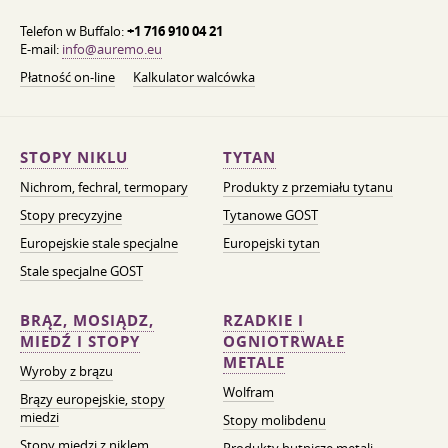
Telefon w Buffalo:
+1 716 910 04 21
E-mail:
info@auremo.eu
Płatność on-line
Kalkulator walcówka
STOPY NIKLU
TYTAN
Nichrom, fechral, termopary
Produkty z przemiału tytanu
Stopy precyzyjne
Tytanowe GOST
Europejskie stale specjalne
Europejski tytan
Stale specjalne GOST
BRĄZ, MOSIĄDZ,
RZADKIE I
MIEDŹ I STOPY
OGNIOTRWAŁE
METALE
Wyroby z brązu
Wolfram
Brązy europejskie, stopy
miedzi
Stopy molibdenu
Stopy miedzi z niklem