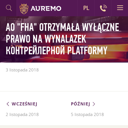
PL
AO "FHA" OTRZYMAŁA WYŁĄCZNE
PRAWO NA WYNALAZEK
КОНТРЕЙЛЕРНОЙ PLATFORMY
3 listopada 2018
WCZEŚNIEJ
PÓŹNIEJ
2 listopada 2018
5 listopada 2018