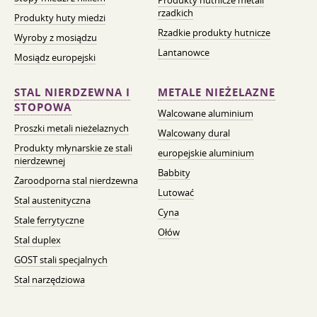
Produkty hutnicze metali
rzadkich
Produkty huty miedzi
Rzadkie produkty hutnicze
Wyroby z mosiądzu
Lantanowce
Mosiądz europejski
STAL NIERDZEWNA I
METALE NIEŻELAZNE
STOPOWA
Walcowane aluminium
Proszki metali nieżelaznych
Walcowany dural
Produkty młynarskie ze stali
europejskie aluminium
nierdzewnej
Babbity
Żaroodporna stal nierdzewna
Lutować
Stal austenityczna
Cyna
Stale ferrytyczne
Ołów
Stal duplex
GOST stali specjalnych
Stal narzędziowa