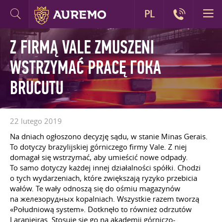
PL
Z FIRMĄ VALE ZMUSZENI
WSTRZYMAĆ PRACĘ ГОКА
BRUCUTU
22 lutego 2019
Na dniach ogłoszono decyzję sądu, w stanie Minas Gerais.
To dotyczy brazylijskiej górniczego firmy Vale. Z niej
domagał się wstrzymać, aby umieścić nowe odpady.
To samo dotyczy każdej innej działalności spółki. Chodzi
o tych wydarzeniach, które zwiększają ryzyko przebicia
wałów. Te wały odnoszą się do ośmiu magazynów
na железорудных kopalniach. Wszystkie razem tworzą
«Południową system». Dotknęło to również odrzutów
Laranjeiras. Stosuje się go na akademii górniczo-