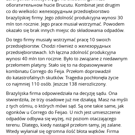
обогатительном hucie Brucutu. Kombinat jest drugim
co do wielkości железорудным przedsiębiorstwo
brazylijskiej firmy. Jego zdolność produkcyjna wynosi 30
mln ton rocznie. Jego prace musiał wstrzymać. Powodem
okazało się brak innych miejsc do składowania odpadów.
Do tego firmy musiały wstrzymać pracę 10 swoich
przedsiębiorstw. Chodzi również o железорудных
przedsiębiorstwach. Ich łączna zdolność produkcyjna
wynosi 40 mln ton rocznie. Było to związane z niedawnym
przełomem platyny. Stało się to na dopasowywanie
kombinatu Corrego do Feija. Przełom doprowadził
do katastrofalnych skutków. Tragedia pochłonęła życie
co najmniej 110 osób. Jeszcze 138 nierozliczony.
Brazylijska firma odpowiedziała na decyzję sądu. Ona
stwierdziła, że trzy osadowe już nie działają. Masz na myśli
z tych ośmiu, o których mówi sąd. Są one takie same, jak
ogonków u Corrego do Feijao. U nich jest umieszczenie
odpadów odbywa się wyżej, niż poziom otaczającego
terenu. Dlatego, kiedy nastąpił przełom tamy, jej zalane.
Wtedy wyłaniał się ogromna ilość błota wątków. Firma