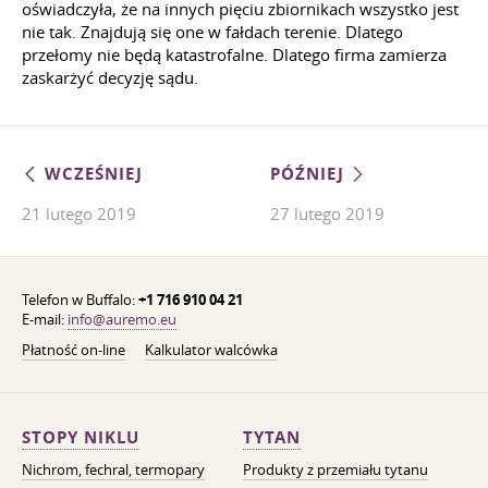
oświadczyła, że na innych pięciu zbiornikach wszystko jest
nie tak. Znajdują się one w fałdach terenie. Dlatego
przełomy nie będą katastrofalne. Dlatego firma zamierza
zaskarżyć decyzję sądu.
WCZEŚNIEJ
PÓŹNIEJ
21 lutego 2019
27 lutego 2019
Telefon w Buffalo:
+1 716 910 04 21
E-mail:
info@auremo.eu
Płatność on-line
Kalkulator walcówka
STOPY NIKLU
TYTAN
Nichrom, fechral, termopary
Produkty z przemiału tytanu