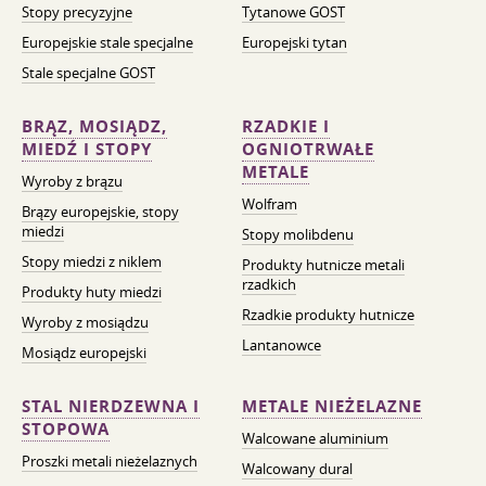
Stopy precyzyjne
Tytanowe GOST
Europejskie stale specjalne
Europejski tytan
Stale specjalne GOST
BRĄZ, MOSIĄDZ,
RZADKIE I
MIEDŹ I STOPY
OGNIOTRWAŁE
METALE
Wyroby z brązu
Wolfram
Brązy europejskie, stopy
miedzi
Stopy molibdenu
Stopy miedzi z niklem
Produkty hutnicze metali
rzadkich
Produkty huty miedzi
Rzadkie produkty hutnicze
Wyroby z mosiądzu
Lantanowce
Mosiądz europejski
STAL NIERDZEWNA I
METALE NIEŻELAZNE
STOPOWA
Walcowane aluminium
Proszki metali nieżelaznych
Walcowany dural