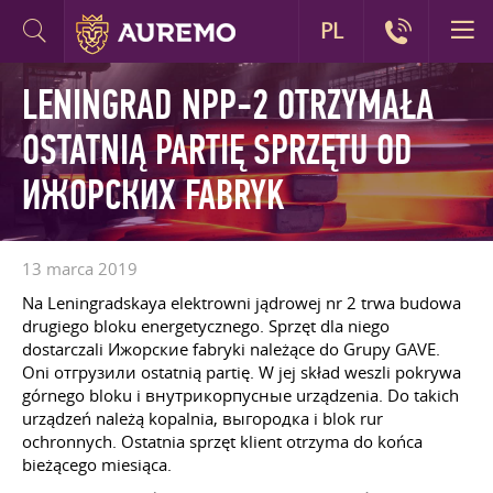
PL
LENINGRAD NPP-2 OTRZYMAŁA
OSTATNIĄ PARTIĘ SPRZĘTU OD
ИЖОРСКИХ FABRYK
13 marca 2019
Na Leningradskaya elektrowni jądrowej nr 2 trwa budowa
drugiego bloku energetycznego. Sprzęt dla niego
dostarczali Ижорские fabryki należące do Grupy GAVE.
Oni отгрузили ostatnią partię. W jej skład weszli pokrywa
górnego bloku i внутрикорпусные urządzenia. Do takich
urządzeń należą kopalnia, выгородка i blok rur
ochronnych. Ostatnia sprzęt klient otrzyma do końca
bieżącego miesiąca.