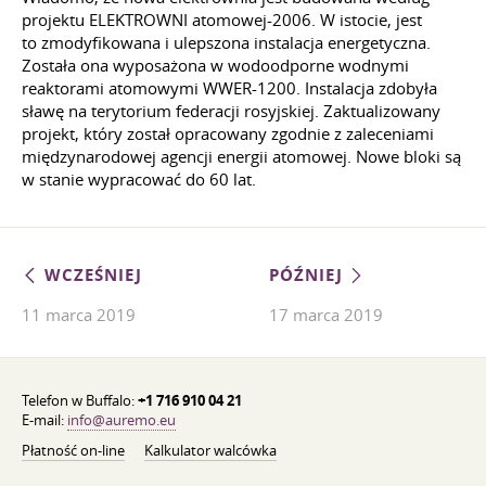
projektu ELEKTROWNI atomowej-2006. W istocie, jest
to zmodyfikowana i ulepszona instalacja energetyczna.
Została ona wyposażona w wodoodporne wodnymi
reaktorami atomowymi WWER-1200. Instalacja zdobyła
sławę na terytorium federacji rosyjskiej. Zaktualizowany
projekt, który został opracowany zgodnie z zaleceniami
międzynarodowej agencji energii atomowej. Nowe bloki są
w stanie wypracować do 60 lat.
WCZEŚNIEJ
PÓŹNIEJ
11 marca 2019
17 marca 2019
Telefon w Buffalo:
+1 716 910 04 21
E-mail:
info@auremo.eu
Płatność on-line
Kalkulator walcówka