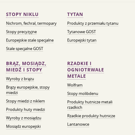
STOPY NIKLU
TYTAN
Nichrom, fechral, termopary
Produkty z przemiału tytanu
Stopy precyzyjne
Tytanowe GOST
Europejskie stale specjalne
Europejski tytan
Stale specjalne GOST
BRĄZ, MOSIĄDZ,
RZADKIE I
MIEDŹ I STOPY
OGNIOTRWAŁE
METALE
Wyroby z brązu
Wolfram
Brązy europejskie, stopy
miedzi
Stopy molibdenu
Stopy miedzi z niklem
Produkty hutnicze metali
rzadkich
Produkty huty miedzi
Rzadkie produkty hutnicze
Wyroby z mosiądzu
Lantanowce
Mosiądz europejski