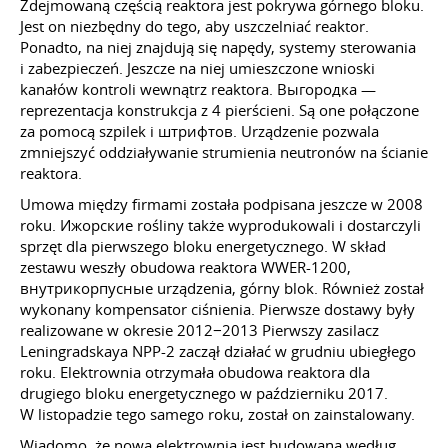
Zdejmowaną częścią reaktora jest pokrywa górnego bloku.
Jest on niezbędny do tego, aby uszczelniać reaktor.
Ponadto, na niej znajdują się napędy, systemy sterowania
i zabezpieczeń. Jeszcze na niej umieszczone wnioski
kanałów kontroli wewnątrz reaktora. Выгородка —
reprezentacja konstrukcja z 4 pierścieni. Są one połączone
za pomocą szpilek i штрифтов. Urządzenie pozwala
zmniejszyć oddziaływanie strumienia neutronów na ścianie
reaktora.
Umowa między firmami została podpisana jeszcze w 2008
roku. Ижорские rośliny także wyprodukowali i dostarczyli
sprzęt dla pierwszego bloku energetycznego. W skład
zestawu weszły obudowa reaktora WWER-1200,
внутрикорпусные urządzenia, górny blok. Również został
wykonany kompensator ciśnienia. Pierwsze dostawy były
realizowane w okresie 2012−2013 Pierwszy zasilacz
Leningradskaya NPP-2 zaczął działać w grudniu ubiegłego
roku. Elektrownia otrzymała obudowa reaktora dla
drugiego bloku energetycznego w październiku 2017.
W listopadzie tego samego roku, został on zainstalowany.
Wiadomo, że nowa elektrownia jest budowana według