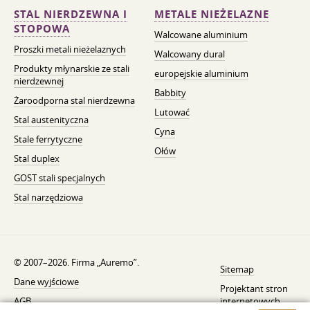
STAL NIERDZEWNA I
METALE NIEŻELAZNE
STOPOWA
Walcowane aluminium
Proszki metali nieżelaznych
Walcowany dural
Produkty młynarskie ze stali
europejskie aluminium
nierdzewnej
Babbity
Żaroodporna stal nierdzewna
Lutować
Stal austenityczna
Cyna
Stale ferrytyczne
Ołów
Stal duplex
GOST stali specjalnych
Stal narzędziowa
© 2007–2026. Firma „Auremo”.
Sitemap
Dane wyjściowe
Projektant stron
AGB
internetowych