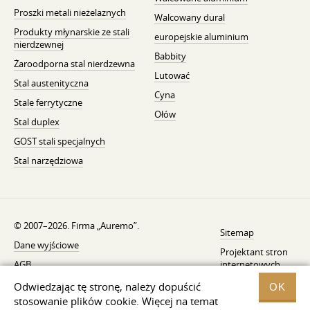
Proszki metali nieżelaznych
Walcowany dural
Produkty młynarskie ze stali
europejskie aluminium
nierdzewnej
Babbity
Żaroodporna stal nierdzewna
Lutować
Stal austenityczna
Cyna
Stale ferrytyczne
Ołów
Stal duplex
GOST stali specjalnych
Stal narzędziowa
© 2007–2026. Firma „Auremo”.
Sitemap
Dane wyjściowe
Projektant stron
AGB
internetowych
—
Fresh
Powiadomienie o wycofaniu
Odwiedzając tę ​​stronę, należy dopuścić
OK
stosowanie plików cookie. Więcej na temat
Ochrona danych