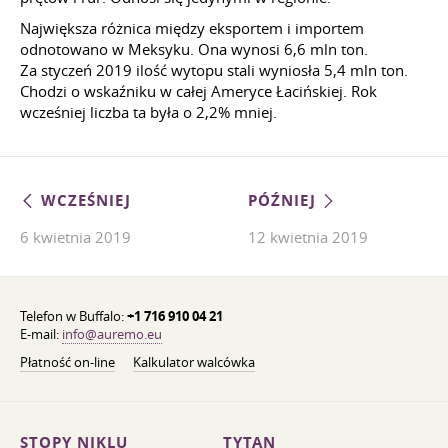
Największa różnica między eksportem i importem
odnotowano w Meksyku. Ona wynosi 6,6 mln ton.
Za styczeń 2019 ilość wytopu stali wyniosła 5,4 mln ton.
Chodzi o wskaźniku w całej Ameryce Łacińskiej. Rok
wcześniej liczba ta była o 2,2% mniej.
WCZEŚNIEJ
PÓŹNIEJ
6 kwietnia 2019
12 kwietnia 2019
Telefon w Buffalo:
+1 716 910 04 21
E-mail:
info@auremo.eu
Płatność on-line
Kalkulator walcówka
STOPY NIKLU
TYTAN