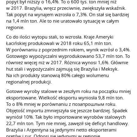
popyt był niższy o 16,4%. To o 600 tys. ton mniej niż
w 2017. Brazylia, wręcz przeciwnie, zwiększyła wskaźnik.
Tak popyt na wynajem wzrosła o 7,3%. On stał się bardziej
na 1,4 mln ton. Ale to nie uratowało sytuację w całym
regionie.
Co do ilości wytopu stali, to wzrosła. Kraje Ameryki
Łacińskiej produkowali w 2018 roku 65,1 mln ton.
W porównaniu z poprzednim rokiem, wynik wzrósł o 3,4%.
Gotowego wypożyczalni wyprodukowano 53,7 mln ton. To
również więcej niż w 2017. Różnica wynosi 1,6%. Głównie
hut stali i wypożyczalni zajmują się Brazylia i Meksyk.
Na ich produkty stanowią 80% całego wolumenu
regionalnej produkcji.
Gotowe wyroby stalowe w zeszłym roku na początku mniej
eksportowane. Wielkość eksportu wyniosła 9,8 mln ton.
To o 8% mniej w porównaniu z позапрошлым roku.
Objętość importu zmniejszyła się jeszcze bardziej. Spadek
wyniósł 10%. Tak było importowane wyrobów stalowych
22,7 mln ton. Tym nie mniej, zawęził się deficyt handlowy.
Brazylia i Argentyna są jedynymi netto eksporterami
prętów i rur. Odnosi się jedynymi w regionie.