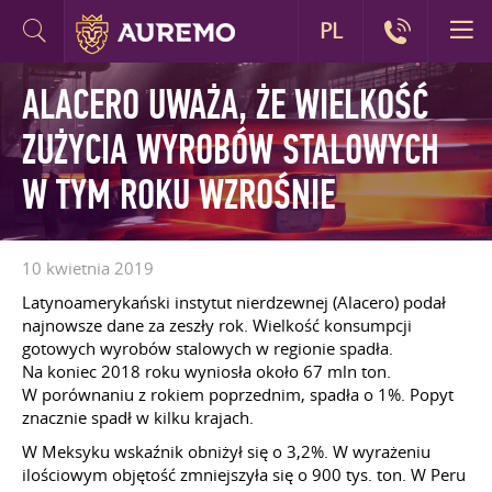
PL
ALACERO UWAŻA, ŻE WIELKOŚĆ
ZUŻYCIA WYROBÓW STALOWYCH
W TYM ROKU WZROŚNIE
10 kwietnia 2019
Latynoamerykański instytut nierdzewnej (Alacero) podał
najnowsze dane za zeszły rok. Wielkość konsumpcji
gotowych wyrobów stalowych w regionie spadła.
Na koniec 2018 roku wyniosła około 67 mln ton.
W porównaniu z rokiem poprzednim, spadła o 1%. Popyt
znacznie spadł w kilku krajach.
W Meksyku wskaźnik obniżył się o 3,2%. W wyrażeniu
ilościowym objętość zmniejszyła się o 900 tys. ton. W Peru