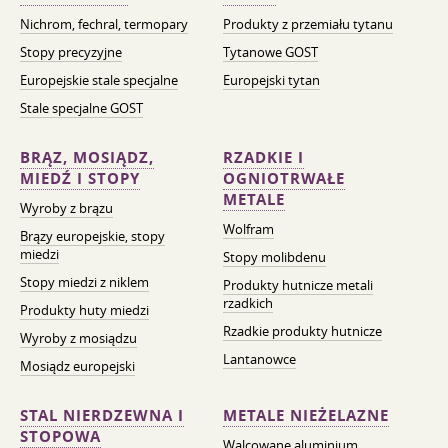
Nichrom, fechral, termopary
Produkty z przemiału tytanu
Stopy precyzyjne
Tytanowe GOST
Europejskie stale specjalne
Europejski tytan
Stale specjalne GOST
BRĄZ, MOSIĄDZ,
RZADKIE I
MIEDŹ I STOPY
OGNIOTRWAŁE
METALE
Wyroby z brązu
Wolfram
Brązy europejskie, stopy
miedzi
Stopy molibdenu
Stopy miedzi z niklem
Produkty hutnicze metali
rzadkich
Produkty huty miedzi
Rzadkie produkty hutnicze
Wyroby z mosiądzu
Lantanowce
Mosiądz europejski
STAL NIERDZEWNA I
METALE NIEŻELAZNE
STOPOWA
Walcowane aluminium