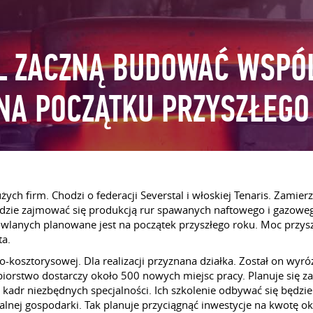
AL ZACZNĄ BUDOWAĆ WSPÓ
NA POCZĄTKU PRZYSZŁEGO
h firm. Chodzi o federacji Severstal i włoskiej Tenaris. Zamierza
dzie zajmować się produkcją rur spawanych naftowego i gazoweg
wlanych planowane jest na początek przyszłego roku. Moc przysz
ta.
kosztorysowej. Dla realizacji przyznana działka. Został on wy
biorstwo dostarczy około 500 nowych miejsc pracy. Planuje się z
kadr niezbędnych specjalności. Ich szkolenie odbywać się będzi
lnej gospodarki. Tak planuje przyciągnąć inwestycje na kwotę ok