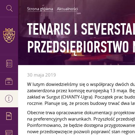
Strona główna
Aktualności
TENARIS I SEVERST
PRZEDSIĘBIORSTWO 
30 maja 2019
W lutym dowiedzieliśmy się o współpracy dwóch dużyc
zatwierdzona przez komisję europejską 13 maja. Bę
zakład w Surgut (CHANTY-Ugra). Początek prac budo
rocznie. Planuje się, że proces budowy trwać dwa la
Obecnie trwa opracowanie dokumentacji projektowo-
na preferencyjnych warunkach. Przyszłość przedsię
Poinformowano, że będzie dostępna przygotowanie 
nowe przedsięwzięcie pozwoli poprawić stan regiona