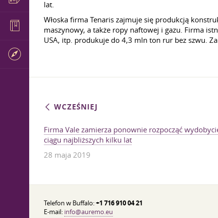
lat.
Włoska firma Tenaris zajmuje się produkcją konstru
maszynowy, a także ropy naftowej i gazu. Firma istn
USA, itp. produkuje do 4,3 mln ton rur bez szwu. Z
WCZEŚNIEJ
Firma Vale zamierza ponownie rozpocząć wydobycie
ciągu najbliższych kilku lat
28 maja 2019
Telefon w Buffalo:
+1 716 910 04 21
E-mail:
info@auremo.eu