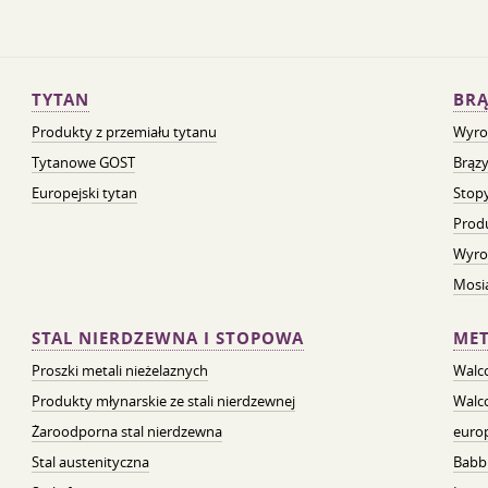
TYTAN
BRĄ
Produkty z przemiału tytanu
Wyro
Tytanowe GOST
Brązy
Europejski tytan
Stopy
Prod
Wyro
Mosią
STAL NIERDZEWNA I STOPOWA
MET
Proszki metali nieżelaznych
Walc
Produkty młynarskie ze stali nierdzewnej
Walc
Żaroodporna stal nierdzewna
euro
Stal austenityczna
Babb