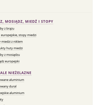
Z, MOSIĄDZ, MIEDŹ I STOPY
by z brązu
 europejskie, stopy miedzi
 miedzi z niklem
ukty huty miedzi
by z mosiądzu
dz europejski
ALE NIEŻELAZNE
owane aluminium
owany dural
pejskie aluminium
ity