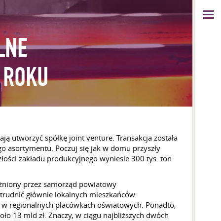
LNE
 ROKU
ją utworzyć spółkę joint venture. Transakcja została
o asortymentu. Poczuj się jak w domu przyszły
łości zakładu produkcyjnego wyniesie 300 tys. ton
różniony przez samorząd powiatowy
atrudnić głównie lokalnych mieszkańców.
e w regionalnych placówkach oświatowych. Ponadto,
oło 13 mld zł. Znaczy, w ciągu najbliższych dwóch