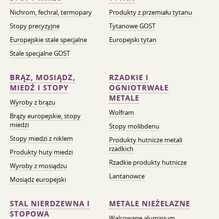
Nichrom, fechral, termopary
Produkty z przemiału tytanu
Stopy precyzyjne
Tytanowe GOST
Europejskie stale specjalne
Europejski tytan
Stale specjalne GOST
BRĄZ, MOSIĄDZ,
RZADKIE I
MIEDŹ I STOPY
OGNIOTRWAŁE
METALE
Wyroby z brązu
Wolfram
Brązy europejskie, stopy
miedzi
Stopy molibdenu
Stopy miedzi z niklem
Produkty hutnicze metali
rzadkich
Produkty huty miedzi
Rzadkie produkty hutnicze
Wyroby z mosiądzu
Lantanowce
Mosiądz europejski
STAL NIERDZEWNA I
METALE NIEŻELAZNE
STOPOWA
Walcowane aluminium