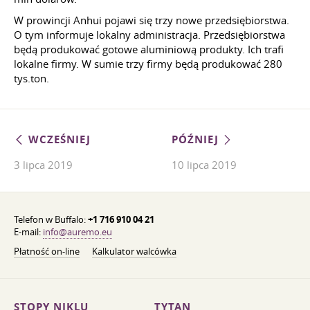
W prowincji Anhui pojawi się trzy nowe przedsiębiorstwa.
O tym informuje lokalny administracja. Przedsiębiorstwa
będą produkować gotowe aluminiową produkty. Ich trafi
lokalne firmy. W sumie trzy firmy będą produkować 280
tys.ton.
WCZEŚNIEJ
PÓŹNIEJ
3 lipca 2019
10 lipca 2019
Telefon w Buffalo:
+1 716 910 04 21
E-mail:
info@auremo.eu
Płatność on-line
Kalkulator walcówka
STOPY NIKLU
TYTAN