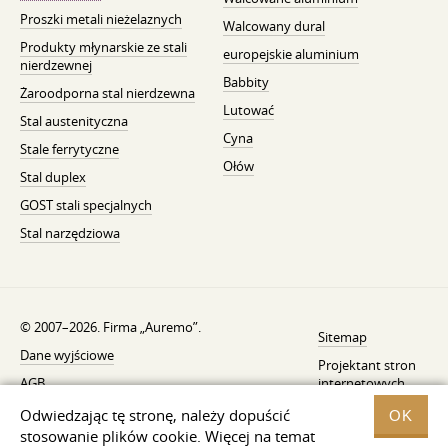
Proszki metali nieżelaznych
Walcowany dural
Produkty młynarskie ze stali
europejskie aluminium
nierdzewnej
Babbity
Żaroodporna stal nierdzewna
Lutować
Stal austenityczna
Cyna
Stale ferrytyczne
Ołów
Stal duplex
GOST stali specjalnych
Stal narzędziowa
© 2007–2026. Firma „Auremo”.
Sitemap
Dane wyjściowe
Projektant stron
AGB
internetowych
—
Fresh
Powiadomienie o wycofaniu
Odwiedzając tę ​​stronę, należy dopuścić
OK
stosowanie plików cookie. Więcej na temat
Ochrona danych