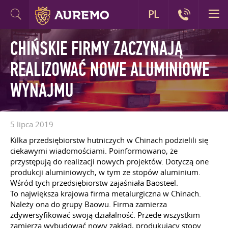
PL
CHIŃSKIE FIRMY ZACZYNAJĄ
REALIZOWAĆ NOWE ALUMINIOWE
WYNAJMU
5 lipca 2019
Kilka przedsiębiorstw hutniczych w Chinach podzielili się
ciekawymi wiadomościami. Poinformowano, że
przystępują do realizacji nowych projektów. Dotyczą one
produkcji aluminiowych, w tym ze stopów aluminium.
Wśród tych przedsiębiorstw zajaśniała Baosteel.
To największa krajowa firma metalurgiczna w Chinach.
Należy ona do grupy Baowu. Firma zamierza
zdywersyfikować swoją działalność. Przede wszystkim
zamierza wybudować nowy zakład, produkujący stopy