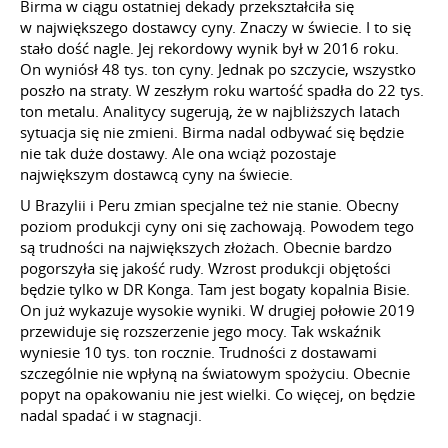
Birma w ciągu ostatniej dekady przekształciła się
w największego dostawcy cyny. Znaczy w świecie. I to się
stało dość nagle. Jej rekordowy wynik był w 2016 roku.
On wyniósł 48 tys. ton cyny. Jednak po szczycie, wszystko
poszło na straty. W zeszłym roku wartość spadła do 22 tys.
ton metalu. Analitycy sugerują, że w najbliższych latach
sytuacja się nie zmieni. Birma nadal odbywać się będzie
nie tak duże dostawy. Ale ona wciąż pozostaje
największym dostawcą cyny na świecie.
U Brazylii i Peru zmian specjalne też nie stanie. Obecny
poziom produkcji cyny oni się zachowają. Powodem tego
są trudności na największych złożach. Obecnie bardzo
pogorszyła się jakość rudy. Wzrost produkcji objętości
będzie tylko w DR Konga. Tam jest bogaty kopalnia Bisie.
On już wykazuje wysokie wyniki. W drugiej połowie 2019
przewiduje się rozszerzenie jego mocy. Tak wskaźnik
wyniesie 10 tys. ton rocznie. Trudności z dostawami
szczególnie nie wpłyną na światowym spożyciu. Obecnie
popyt na opakowaniu nie jest wielki. Co więcej, on będzie
nadal spadać i w stagnacji.