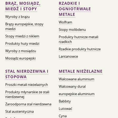
BRĄZ, MOSIĄDZ,
RZADKIE I
MIEDŹ I STOPY
OGNIOTRWAŁE
METALE
Wyroby z brązu
Wolfram
Brązy europejskie, stopy
miedzi
Stopy molibdenu
Stopy miedzi z niklem
Produkty hutnicze metali
rzadkich
Produkty huty miedzi
Rzadkie produkty hutnicze
Wyroby z mosiądzu
Lantanowce
Mosiądz europejski
STAL NIERDZEWNA I
METALE NIEŻELAZNE
STOPOWA
Walcowane aluminium
Proszki metali nieżelaznych
Walcowany dural
Produkty młynarskie ze stali
europejskie aluminium
nierdzewnej
Babbity
Żaroodporna stal nierdzewna
Lutować
Stal austenityczna
Cyna