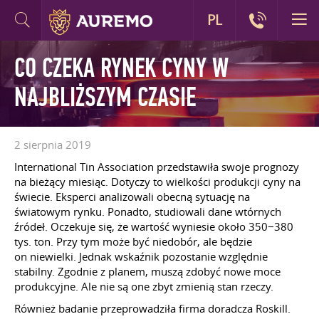
PL
CO CZEKA RYNEK CYNY W
NAJBLIŻSZYM CZASIE
2 sierpnia 2019
International Tin Association przedstawiła swoje prognozy
na bieżący miesiąc. Dotyczy to wielkości produkcji cyny na
świecie. Eksperci analizowali obecną sytuację na
światowym rynku. Ponadto, studiowali dane wtórnych
źródeł. Oczekuje się, że wartość wyniesie około 350−380
tys. ton. Przy tym może być niedobór, ale będzie
on niewielki. Jednak wskaźnik pozostanie względnie
stabilny. Zgodnie z planem, muszą zdobyć nowe moce
produkcyjne. Ale nie są one zbyt zmienią stan rzeczy.
Również badanie przeprowadziła firma doradcza Roskill.