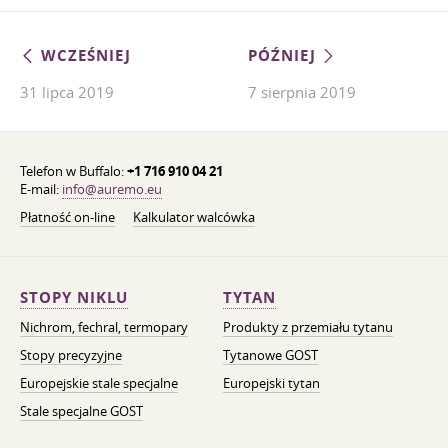
WCZEŚNIEJ
PÓŹNIEJ
31 lipca 2019
7 sierpnia 2019
Telefon w Buffalo:
+1 716 910 04 21
E-mail:
info@auremo.eu
Płatność on-line
Kalkulator walcówka
STOPY NIKLU
TYTAN
Nichrom, fechral, termopary
Produkty z przemiału tytanu
Stopy precyzyjne
Tytanowe GOST
Europejskie stale specjalne
Europejski tytan
Stale specjalne GOST