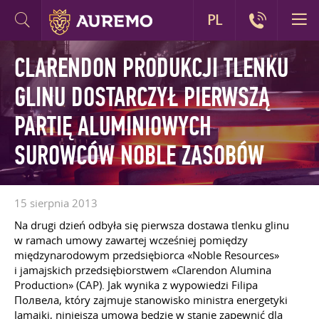
PL
CLARENDON PRODUKCJI TLENKU
GLINU DOSTARCZYŁ PIERWSZĄ
PARTIĘ ALUMINIOWYCH
SUROWCÓW NOBLE ZASOBÓW
15 sierpnia 2013
Na drugi dzień odbyła się pierwsza dostawa tlenku glinu
w ramach umowy zawartej wcześniej pomiędzy
międzynarodowym przedsiębiorca «Noble Resources»
i jamajskich przedsiębiorstwem «Clarendon Alumina
Production» (CAP). Jak wynika z wypowiedzi Filipa
Полвела, który zajmuje stanowisko ministra energetyki
Jamajki, niniejsza umowa będzie w stanie zapewnić dla