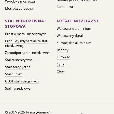
Wyroby z mosiądzu
Lantanowce
Mosiądz europejski
STAL NIERDZEWNA I
METALE NIEŻELAZNE
STOPOWA
Walcowane aluminium
Proszki metali nieżelaznych
Walcowany dural
Produkty młynarskie ze stali
europejskie aluminium
nierdzewnej
Babbity
Żaroodporna stal nierdzewna
Lutować
Stal austenityczna
Cyna
Stale ferrytyczne
Ołów
Stal duplex
GOST stali specjalnych
Stal narzędziowa
© 2007–2026. Firma „Auremo”.