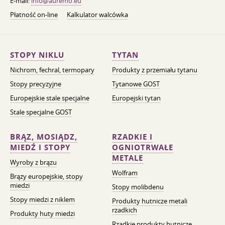
E-mail:
info@auremo.eu
Płatność on-line
Kalkulator walcówka
STOPY NIKLU
TYTAN
Nichrom, fechral, termopary
Produkty z przemiału tytanu
Stopy precyzyjne
Tytanowe GOST
Europejskie stale specjalne
Europejski tytan
Stale specjalne GOST
BRĄZ, MOSIĄDZ,
RZADKIE I
MIEDŹ I STOPY
OGNIOTRWAŁE
METALE
Wyroby z brązu
Wolfram
Brązy europejskie, stopy
miedzi
Stopy molibdenu
Stopy miedzi z niklem
Produkty hutnicze metali
rzadkich
Produkty huty miedzi
Rzadkie produkty hutnicze