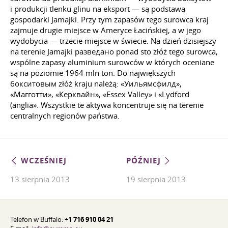
i produkcji tlenku glinu na eksport — są podstawą
gospodarki Jamajki. Przy tym zapasów tego surowca kraj
zajmuje drugie miejsce w Ameryce Łacińskiej, a w jego
wydobycia — trzecie miejsce w świecie. Na dzień dzisiejszy
na terenie Jamajki разведано ponad sto złóż tego surowca,
wspólne zapasy aluminium surowców w których oceniane
są na poziomie 1964 mln ton. Do największych
бокситовым złóż kraju należą: «Уильямсфилд»,
«Магготти», «Керквайн», «Essex Valley» i «Lydford
(anglia». Wszystkie te aktywa koncentruje się na terenie
centralnych regionów państwa.
WCZEŚNIEJ
PÓŹNIEJ
13 sierpnia 2013
19 sierpnia 2013
Telefon w Buffalo:
+1 716 910 04 21