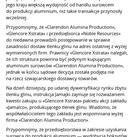
jego kraju większą wydajność od handlu surowcem
do produkcji aluminium, niż takie transakcje przynosiły
wcześniej.
Przypomnijmy, że «Clarendon Alumina Production»,
«Glencore Xstrata» i przedsiębiorca «Noble Resources»
do niedawna prowadzili postępowanie w sprawie
zasadności dostaw tlenku glinu na adres ostatniej z wyżej
wymienionych firm. Prawnicy «Glencore Xstrata» nalegali,
że ich struktura powinna być jedynym kupującym
aluminium surowców «Clarendon Alumina Production»,
jednak w końcu sądowe decyzja została podjęta nie
na rzecz szwajcarskiego dostawcy towarów.
Na dzień dzisiejszy, po udanej dywersyfikacji rynku zbytu
tlenku glinu, instrukcja Jamajki zajmuje się rozważaniem
kwestii zakupu u «Glencore Xstrata» pakietu akcji zakładu
«Jamalco», produkującego tlenek glinu. Wiadomo, że
współwłaścicielem tego zakładu jest wspomniana wyżej
firma «Clarendon Alumina Production».
Przypomnijmy, że przedsiębiorstwa w zakresie uzyskania
surowca do produkcji aluminium — wydobycia boksytów