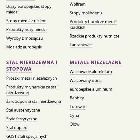
Wolfram
Brązy europejskie, stopy
miedzi
Stopy molibdenu
Stopy miedzi z niklem
Produkty hutnicze metali
rzadkich
Produkty huty miedzi
Rzadkie produkty hutnicze
Wyroby z mosiądzu
Lantanowce
Mosiądz europejski
STAL NIERDZEWNA I
METALE NIEŻELAZNE
STOPOWA
Walcowane aluminium
Proszki metali nieżelaznych
Walcowany dural
Produkty młynarskie ze stali
europejskie aluminium
nierdzewnej
Babbity
Żaroodporna stal nierdzewna
Lutować
Stal austenityczna
Cyna
Stale ferrytyczne
Ołów
Stal duplex
GOST stali specjalnych