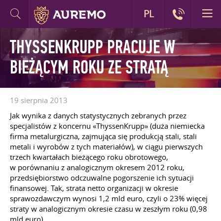
PL
THYSSENKRUPP PRACUJE W
BIEŻĄCYM ROKU ZE STRATĄ
19 sierpnia 2013
Jak wynika z danych statystycznych zebranych przez
specjalistów z koncernu «ThyssenKrupp» (duża niemiecka
firma metalurgiczna, zajmująca się produkcją stali, stali
metali i wyrobów z tych materiałów), w ciągu pierwszych
trzech kwartałach bieżącego roku obrotowego,
w porównaniu z analogicznym okresem 2012 roku,
przedsiębiorstwo odczuwalne pogorszenie ich sytuacji
finansowej. Tak, strata netto organizacji w okresie
sprawozdawczym wynosi 1,2 mld euro, czyli o 23% więcej
straty w analogicznym okresie czasu w zeszłym roku (0,98
mld euro).