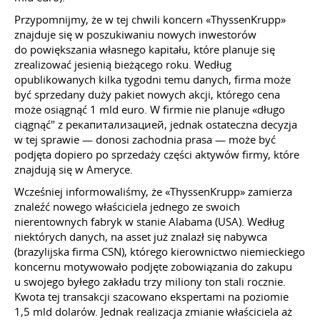
Przypomnijmy, że w tej chwili koncern «ThyssenKrupp»
znajduje się w poszukiwaniu nowych inwestorów
do powiększania własnego kapitału, które planuje się
zrealizować jesienią bieżącego roku. Według
opublikowanych kilka tygodni temu danych, firma może
być sprzedany duży pakiet nowych akcji, którego cena
może osiągnąć 1 mld euro. W firmie nie planuje «długo
ciągnąć" z рекапитализацией, jednak ostateczna decyzja
w tej sprawie — donosi zachodnia prasa — może być
podjęta dopiero po sprzedaży części aktywów firmy, które
znajdują się w Ameryce.
Wcześniej informowaliśmy, że «ThyssenKrupp» zamierza
znaleźć nowego właściciela jednego ze swoich
nierentownych fabryk w stanie Alabama (USA). Według
niektórych danych, na asset już znalazł się nabywca
(brazylijska firma CSN), którego kierownictwo niemieckiego
koncernu motywowało podjęte zobowiązania do zakupu
u swojego byłego zakładu trzy miliony ton stali rocznie.
Kwota tej transakcji szacowano ekspertami na poziomie
1,5 mld dolarów. Jednak realizacja zmianie właściciela aż