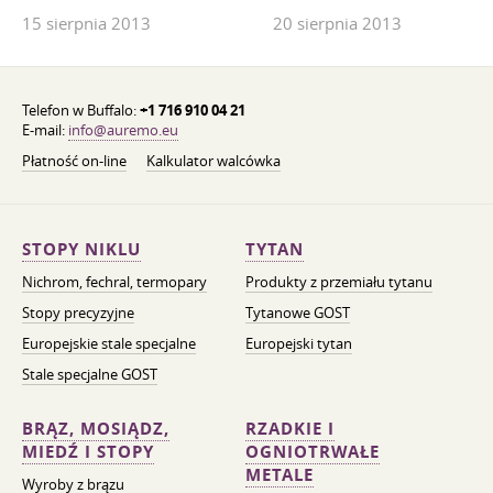
15 sierpnia 2013
20 sierpnia 2013
Telefon w Buffalo:
+1 716 910 04 21
E-mail:
info@auremo.eu
Płatność on-line
Kalkulator walcówka
STOPY NIKLU
TYTAN
Nichrom, fechral, termopary
Produkty z przemiału tytanu
Stopy precyzyjne
Tytanowe GOST
Europejskie stale specjalne
Europejski tytan
Stale specjalne GOST
BRĄZ, MOSIĄDZ,
RZADKIE I
MIEDŹ I STOPY
OGNIOTRWAŁE
METALE
Wyroby z brązu