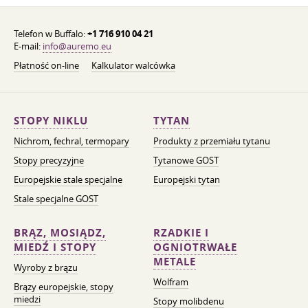
Telefon w Buffalo:
+1 716 910 04 21
E-mail:
info@auremo.eu
Płatność on-line
Kalkulator walcówka
STOPY NIKLU
TYTAN
Nichrom, fechral, termopary
Produkty z przemiału tytanu
Stopy precyzyjne
Tytanowe GOST
Europejskie stale specjalne
Europejski tytan
Stale specjalne GOST
BRĄZ, MOSIĄDZ,
RZADKIE I
MIEDŹ I STOPY
OGNIOTRWAŁE
METALE
Wyroby z brązu
Wolfram
Brązy europejskie, stopy
miedzi
Stopy molibdenu