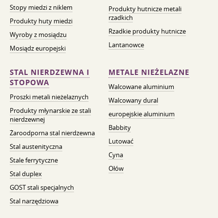
Stopy miedzi z niklem
Produkty hutnicze metali
rzadkich
Produkty huty miedzi
Rzadkie produkty hutnicze
Wyroby z mosiądzu
Lantanowce
Mosiądz europejski
STAL NIERDZEWNA I
METALE NIEŻELAZNE
STOPOWA
Walcowane aluminium
Proszki metali nieżelaznych
Walcowany dural
Produkty młynarskie ze stali
europejskie aluminium
nierdzewnej
Babbity
Żaroodporna stal nierdzewna
Lutować
Stal austenityczna
Cyna
Stale ferrytyczne
Ołów
Stal duplex
GOST stali specjalnych
Stal narzędziowa