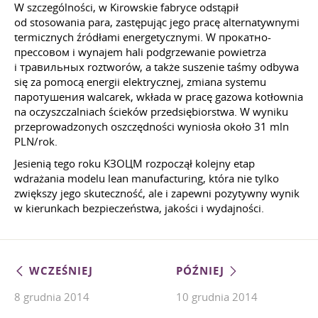
W szczególności, w Kirowskie fabryce odstąpił
od stosowania para, zastępując jego pracę alternatywnymi
termicznych źródłami energetycznymi. W прокатно-
прессовом i wynajem hali podgrzewanie powietrza
i травильных roztworów, a także suszenie taśmy odbywa
się za pomocą energii elektrycznej, zmiana systemu
паротушения walcarek, wkłada w pracę gazowa kotłownia
na oczyszczalniach ścieków przedsiębiorstwa. W wyniku
przeprowadzonych oszczędności wyniosła około 31 mln
PLN/rok.
Jesienią tego roku КЗОЦМ rozpoczął kolejny etap
wdrażania modelu lean manufacturing, która nie tylko
zwiększy jego skuteczność, ale i zapewni pozytywny wynik
w kierunkach bezpieczeństwa, jakości i wydajności.
WCZEŚNIEJ
PÓŹNIEJ
8 grudnia 2014
10 grudnia 2014