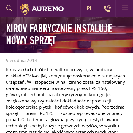
PL
KIROV FABRYCZNIE INSTALUJE
NOWY SPRZĘT
9 grudnia 2014
Kirov zakład obróbki metali kolorowych, wchodzący
w skład УГМК-оЦМ, kontynuuje doskonalenie istniejących
urządzeń. W listopadzie w hali zimno został zainstalowany
однокривошипный nowoczesny press EPS-150,
głównymi cechami charakterystycznymi którego jest
zwiększona wytrzymałość i dokładność w produkcji
kolekcjonerskie płytek i końcówek kablowych. Poprzednia
sprzęt — press EPU125 — zostało wprowadzone w pracy
ponad 20 lat temu, a główną przyczyną częstych awarii
technologiczne był zużycie głównych węzłów, w wyniku
czego zmniejszyła się jakość wytwarzanych produktów.