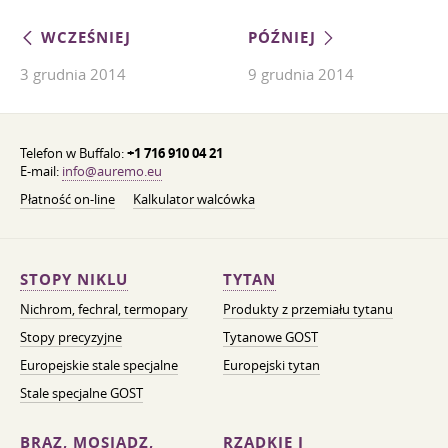
WCZEŚNIEJ
PÓŹNIEJ
3 grudnia 2014
9 grudnia 2014
Telefon w Buffalo:
+1 716 910 04 21
E-mail:
info@auremo.eu
Płatność on-line
Kalkulator walcówka
STOPY NIKLU
TYTAN
Nichrom, fechral, termopary
Produkty z przemiału tytanu
Stopy precyzyjne
Tytanowe GOST
Europejskie stale specjalne
Europejski tytan
Stale specjalne GOST
BRĄZ, MOSIĄDZ,
RZADKIE I