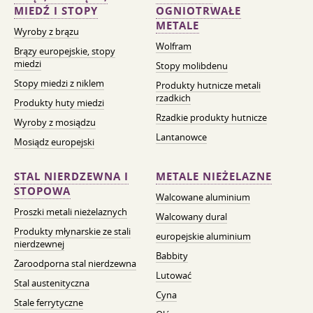
MIEDŹ I STOPY
OGNIOTRWAŁE
METALE
Wyroby z brązu
Wolfram
Brązy europejskie, stopy
miedzi
Stopy molibdenu
Stopy miedzi z niklem
Produkty hutnicze metali
rzadkich
Produkty huty miedzi
Rzadkie produkty hutnicze
Wyroby z mosiądzu
Lantanowce
Mosiądz europejski
STAL NIERDZEWNA I
METALE NIEŻELAZNE
STOPOWA
Walcowane aluminium
Proszki metali nieżelaznych
Walcowany dural
Produkty młynarskie ze stali
europejskie aluminium
nierdzewnej
Babbity
Żaroodporna stal nierdzewna
Lutować
Stal austenityczna
Cyna
Stale ferrytyczne