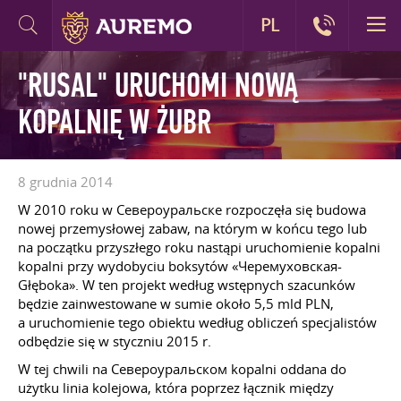
PL
"RUSAL" URUCHOMI NOWĄ
KOPALNIĘ W ŻUBR
8 grudnia 2014
W 2010 roku w Североуральске rozpoczęła się budowa
nowej przemysłowej zabaw, na którym w końcu tego lub
na początku przyszłego roku nastąpi uruchomienie kopalni
kopalni przy wydobyciu boksytów «Черемуховская-
Głęboka». W ten projekt według wstępnych szacunków
będzie zainwestowane w sumie około 5,5 mld PLN,
a uruchomienie tego obiektu według obliczeń specjalistów
odbędzie się w styczniu 2015 r.
W tej chwili na Североуральском kopalni oddana do
użytku linia kolejowa, która poprzez łącznik między