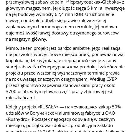
przemysłowej zabaw kopalni «Черемуховская-Głęboka» z
głównym magazynem. Jej długość sięga 5 km, a inwestycje
na jej budowę wyniosły 62,4 mln RUB. Uruchomienie
nowego oddziału odbyła się prawie rok wcześniej
zaplanowanym harmonogramem terminie, jej budowa
daje możliwość łatwej dostawy otrzymanego surowców
na magazyn główny.
Mimo, że ten projekt jest bardzo ambitne, jego realizacja
nie pozwoli stworzyć nowe miejsca pracy, ponieważ nowa
kopalnia będzie wymianą исчерпавшей swoje zasoby
starej zabaw. Na Североуральском produkcji zakończenie
projektu przed wcześniej wyznaczonym terminie prawie
na rok uważają znaczącym osiągnięciem. Według СУБР
przedsiębiorstwo zapewnia stanowiskami pracy około
3700 osób, w tym główna część pracy zbiorowej jest
mieszkańcami.
Kolejny projekt «RUSAŁA» — намечающаяся zakup 50%
udziałów w Богучанском aluminiowej fabryce u OAO
«Rushydro». Początek negocjacji odbyła się w zeszłym
miesiącu, początkowa zdolność produkcyjna zakładu
wyniesie około 150 000 lekkiego metalu rocznie. Całkowity