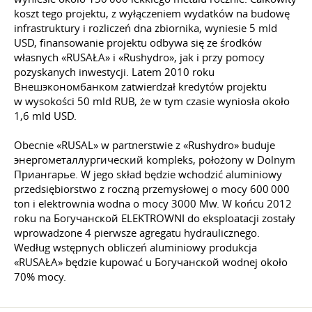
koszt tego projektu, z wyłączeniem wydatków na budowę
infrastruktury i rozliczeń dna zbiornika, wyniesie 5 mld
USD, finansowanie projektu odbywa się ze środków
własnych «RUSAŁA» i «Rushydro», jak i przy pomocy
pozyskanych inwestycji. Latem 2010 roku
Внешэкономбанком zatwierdzał kredytów projektu
w wysokości 50 mld RUB, że w tym czasie wyniosła około
1,6 mld USD.
Obecnie «RUSAL» w partnerstwie z «Rushydro» buduje
энергометаллургический kompleks, położony w Dolnym
Приангарье. W jego skład będzie wchodzić aluminiowy
przedsiębiorstwo z roczną przemysłowej o mocy 600 000
ton i elektrownia wodna o mocy 3000 Mw. W końcu 2012
roku na Богучанской ELEKTROWNI do eksploatacji zostały
wprowadzone 4 pierwsze agregatu hydraulicznego.
Według wstępnych obliczeń aluminiowy produkcja
«RUSAŁA» będzie kupować u Богучанской wodnej około
70% mocy.