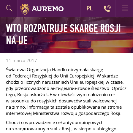
PL
WTO ROZPATRUJE SKARGĘ ROSJI
NA UE
11 marca 2017
Światowa Organizacja Handlu otrzymała skargę
od Federacji Rosyjskiej do Unii Europejskiej. W skardze
chodzi o licznych naruszeniach Unii europejskiej w czasie,
gdy przeprowadzono антидемпинговое śledztwo. Oprócz
tego, Rosja oskarża UE w niewłaściwym nałożeniu ceł
w stosunku do rosyjskich dostawców stali walcowanej
na zimno. Informacja ta została opublikowana na stronie
internetowej Ministerstwa rozwoju gospodarczego Rosji.
Chodzi o wprowadzenie ceł antydumpingowych
na холоднокатаную stal z Rosji, w sierpniu ubiegłego