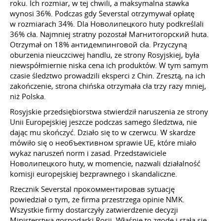
roku. Ich rozmiar, w tej chwili, a maksymalna stawka
wynosi 36%. Podczas gdy Severstal otrzymywał opłatę
w rozmiarach 34%. Dla Новолипецкого huty podkreślali
36% cła. Najmniej stratny pozostał Магнитогорский huta.
Otrzymał on 18% антидемпинговой cła. Przyczyną
oburzenia nieuczciwej handlu, ze strony Rosyjskiej, była
niewspółmiernie niska cena ich produktów. W tym samym
czasie śledztwo prowadzili eksperci z Chin. Zresztą, na ich
zakończenie, strona chińska otrzymała cła trzy razy mniej,
niż Polska.
Rosyjskie przedsiębiorstwa stwierdził naruszenia ze strony
Unii Europejskiej jeszcze podczas samego śledztwa, nie
dając mu skończyć. Działo się to w czerwcu. W skardze
mówiło się o необъективном sprawie UE, które miało
wykaz naruszeń norm i zasad. Przedstawiciele
Новолипецкого huty, w momencie, nazwali działalność
komisji europejskiej bezprawnego i skandaliczne.
Rzecznik Severstal прокомментировав sytuację
powiedział o tym, że firma przestrzega opinie NMK.
Wszystkie firmy dostarczyły zatwierdzenie decyzji
Ministerstwa gospodarki Rosji. Właśnie to zgodę i stała się