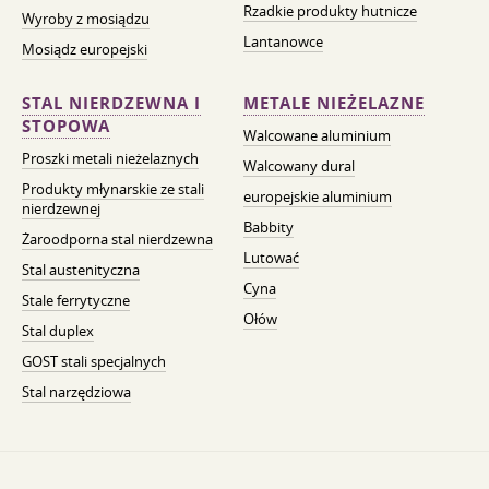
Rzadkie produkty hutnicze
Wyroby z mosiądzu
Lantanowce
Mosiądz europejski
STAL NIERDZEWNA I
METALE NIEŻELAZNE
STOPOWA
Walcowane aluminium
Proszki metali nieżelaznych
Walcowany dural
Produkty młynarskie ze stali
europejskie aluminium
nierdzewnej
Babbity
Żaroodporna stal nierdzewna
Lutować
Stal austenityczna
Cyna
Stale ferrytyczne
Ołów
Stal duplex
GOST stali specjalnych
Stal narzędziowa