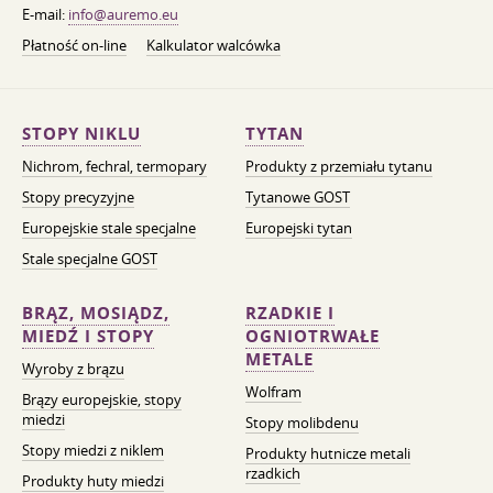
E-mail:
info@auremo.eu
Płatność on-line
Kalkulator walcówka
STOPY NIKLU
TYTAN
Nichrom, fechral, termopary
Produkty z przemiału tytanu
Stopy precyzyjne
Tytanowe GOST
Europejskie stale specjalne
Europejski tytan
Stale specjalne GOST
BRĄZ, MOSIĄDZ,
RZADKIE I
MIEDŹ I STOPY
OGNIOTRWAŁE
METALE
Wyroby z brązu
Wolfram
Brązy europejskie, stopy
miedzi
Stopy molibdenu
Stopy miedzi z niklem
Produkty hutnicze metali
rzadkich
Produkty huty miedzi