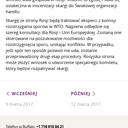
ostateczna w inscenizacji skargi do Światowej organizacji
handlu.
Skargę ze strony Rosji będą traktować eksperci z komisji
rozstrzygania sporów w WTO. Najpierw odbędzie się
szereg konsultacji dla Rosji i Unii Europejskiej. Zostaną one
skierowane na poszukiwanie możliwości dla
rozstrzygnięcia sporu, unikając konfliktu. W przypadku,
jeśli spór ten sposób pozwoli nie uda, zostanie
przeprowadzony drugi etap procedury. Rosyjska strona
może złożyć wniosek o utworzenie specjalnego komitetu,
który będzie rozpatrywać skargi.
WCZEŚNIEJ
PÓŹNIEJ
9 marca 2017
12 marca 2017
Telefon w Buffalo:
+1 716 910 04 21